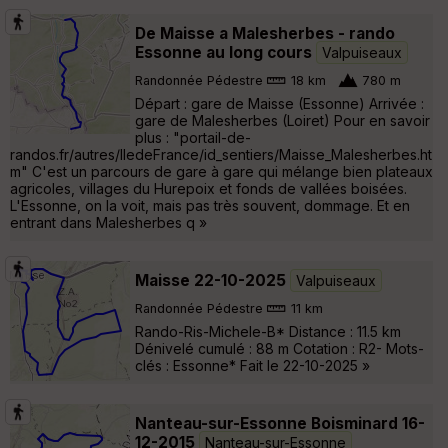
De Maisse a Malesherbes - rando
Essonne au long cours
Valpuiseaux
Randonnée Pédestre
18 km
780 m
Départ : gare de Maisse (Essonne) Arrivée :
gare de Malesherbes (Loiret) Pour en savoir
plus : "portail-de-
randos.fr/autres/IledeFrance/id_sentiers/Maisse_Malesherbes.ht
m" C'est un parcours de gare à gare qui mélange bien plateaux
agricoles, villages du Hurepoix et fonds de vallées boisées.
L'Essonne, on la voit, mais pas très souvent, dommage. Et en
entrant dans Malesherbes q »
Maisse 22-10-2025
Valpuiseaux
Randonnée Pédestre
11 km
Rando-Ris-Michele-B* Distance : 11.5 km
Dénivelé cumulé : 88 m Cotation : R2- Mots-
clés : Essonne* Fait le 22-10-2025 »
Nanteau-sur-Essonne Boisminard 16-
12-2015
Nanteau-sur-Essonne