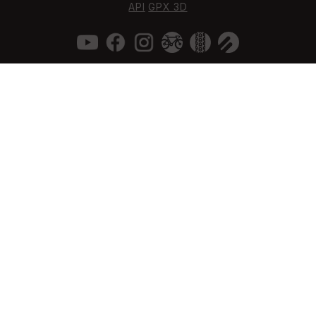
API
GPX 3D