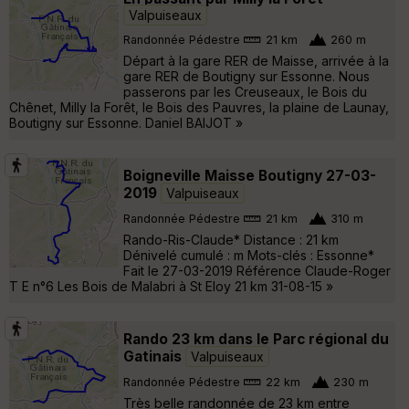
Valpuiseaux
Randonnée Pédestre
21 km
260 m
Départ à la gare RER de Maisse, arrivée à la
gare RER de Boutigny sur Essonne. Nous
passerons par les Creuseaux, le Bois du
Chênet, Milly la Forêt, le Bois des Pauvres, la plaine de Launay,
Boutigny sur Essonne. Daniel BAIJOT »
Boigneville Maisse Boutigny 27-03-
2019
Valpuiseaux
Randonnée Pédestre
21 km
310 m
Rando-Ris-Claude* Distance : 21 km
Dénivelé cumulé : m Mots-clés : Essonne*
Fait le 27-03-2019 Référence Claude-Roger
T E n°6 Les Bois de Malabri à St Eloy 21 km 31-08-15 »
Rando 23 km dans le Parc régional du
Gatinais
Valpuiseaux
Randonnée Pédestre
22 km
230 m
Très belle randonnée de 23 km entre