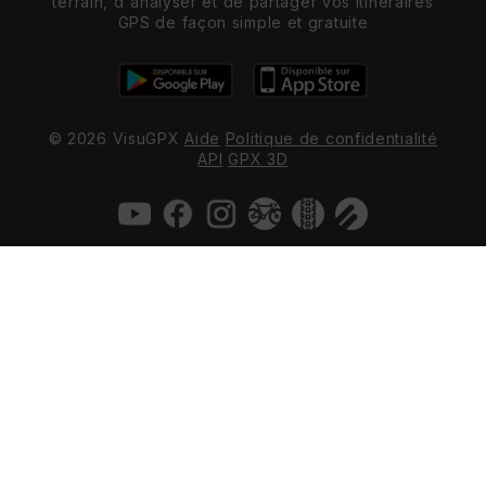
terrain, d'analyser et de partager vos itinéraires
GPS de façon simple et gratuite
© 2026 VisuGPX
Aide
Politique de confidentialité
API
GPX 3D