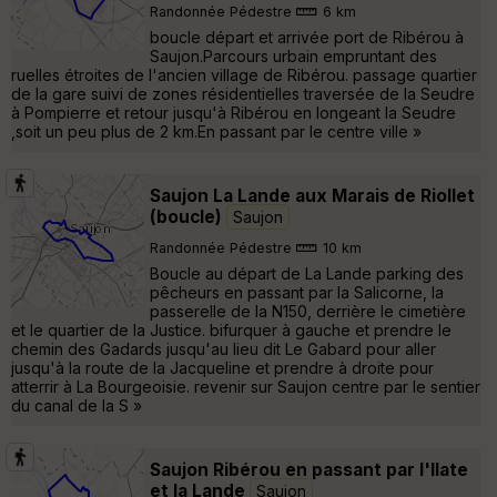
Randonnée Pédestre
6 km
boucle départ et arrivée port de Ribérou à
Saujon.Parcours urbain empruntant des
ruelles étroites de l'ancien village de Ribérou. passage quartier
de la gare suivi de zones résidentielles traversée de la Seudre
à Pompierre et retour jusqu'à Ribérou en longeant la Seudre
,soit un peu plus de 2 km.En passant par le centre ville »
Saujon La Lande aux Marais de Riollet
(boucle)
Saujon
Randonnée Pédestre
10 km
Boucle au départ de La Lande parking des
pêcheurs en passant par la Salicorne, la
passerelle de la N150, derrière le cimetière
et le quartier de la Justice. bifurquer à gauche et prendre le
chemin des Gadards jusqu'au lieu dit Le Gabard pour aller
jusqu'à la route de la Jacqueline et prendre à droite pour
atterrir à La Bourgeoisie. revenir sur Saujon centre par le sentier
du canal de la S »
Saujon Ribérou en passant par l'Ilate
et la Lande
Saujon