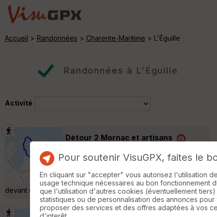
Accueil
>
Randonnées
>
Charente-Maritime
> L'Éguille
Randonnées à L'Éguille
Activité
Détour 2 Mornac et artisans
Mornac-sur-Seudre
Pour soutenir VisuGPX, faites le b
Randonnée Pédestre
9 km
Balade en suivant le circuit proposé par
En cliquant sur "accepter" vous autorisez l'utilisation 
l'office de tourisme et intitulé Détour 2. Diner
usage technique nécessaires au bon fonctionnement du 
devant une bonne éclade de moules ! un régal »
que l'utilisation d'autres cookies (éventuellement tiers)
statistiques ou de personnalisation des annonces pour
proposer des services et des offres adaptées à vos c
d'interêt.