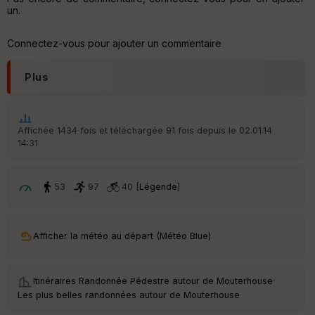
v
un.
er
tu
re
Connectez-vous pour ajouter un commentaire
IG
N
Plus
Aff
ic
he
r
Affichée 1434 fois et téléchargée 91 fois depuis le 02.01.14
d
14:31
é
p
ar
t
53
97
40 [
Légende
]
ar
ri
v
Afficher la météo au départ (Météo Blue)
é
e
Itinéraires Randonnée Pédestre autour de
Mouterhouse
·
C
Les plus belles randonnées autour de Mouterhouse
ou
le