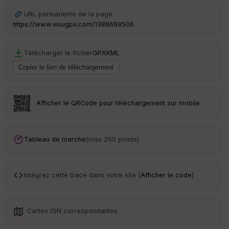
ur
URL permanente de la page
https://www.visugpx.com/1388669506
Télécharger le fichier
GPX
KML
Ep
ai
ss
eu
r
Afficher le QRCode pour téléchargement sur mobile
Tr
an
sp
Tableau de marche
(max 250 points)
ar
en
ce
Intégrez cette trace dans votre site [
Afficher le code
]
Po
int
illé
Cartes IGN correspondantes
s