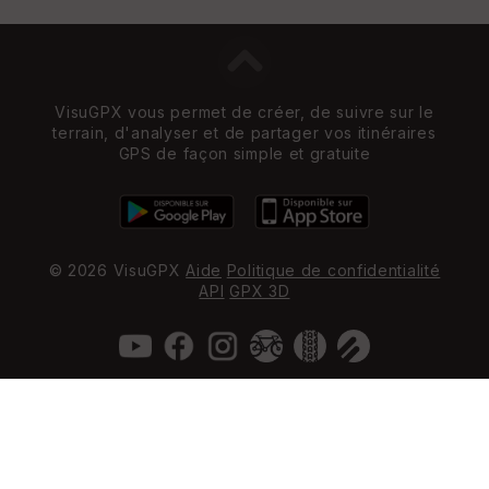
VisuGPX vous permet de créer, de suivre sur le
terrain, d'analyser et de partager vos itinéraires
GPS de façon simple et gratuite
© 2026 VisuGPX
Aide
Politique de confidentialité
API
GPX 3D