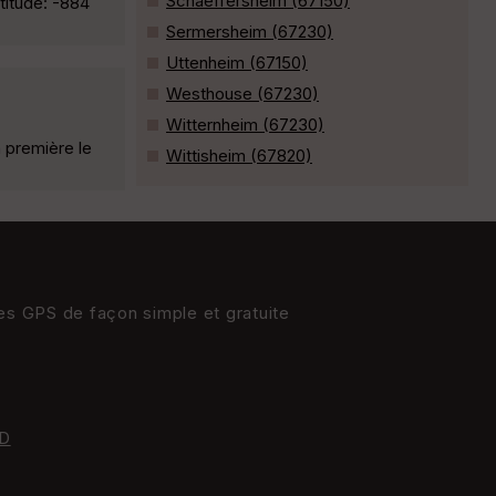
Schaeffersheim (67150)
titude: -884
Sermersheim (67230)
Uttenheim (67150)
Westhouse (67230)
Witternheim (67230)
a première le
Wittisheim (67820)
res GPS de façon simple et gratuite
D