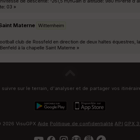
Vitesse de descente: -261,5 m/hGain d'altitude: 980 mPerte d'al
e: 03 »
Saint Materne
Witternheim
football club de Rossfeld en direction de deux haltes équestres, l
e Benfeld à la chapelle Saint Materne »
uivre sur le terrain, d'analyser et de partager vos itinérai
 2026 VisuGPX
Aide
Politique de confidentialité
API
GPX 3