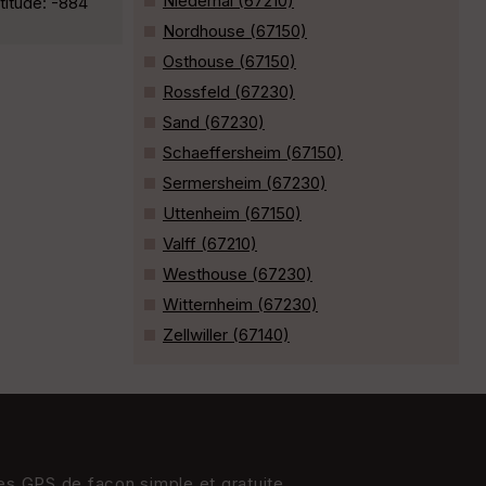
Niedernai (67210)
titude: -884
Nordhouse (67150)
Osthouse (67150)
Rossfeld (67230)
Sand (67230)
Schaeffersheim (67150)
Sermersheim (67230)
Uttenheim (67150)
Valff (67210)
Westhouse (67230)
Witternheim (67230)
Zellwiller (67140)
res GPS de façon simple et gratuite