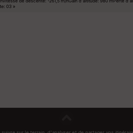
Vitesse de descente: -261,5 m/hGain d'altitude: 980 mPerte d'al
e: 03 »
uivre sur le terrain, d'analyser et de partager vos itinérai