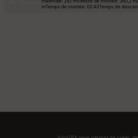
maximale: 292 mVitesse de montée: 360,2 m/h
mTemps de montée: 02:43Temps de descent
VisuGPX vous permet de créer, de s