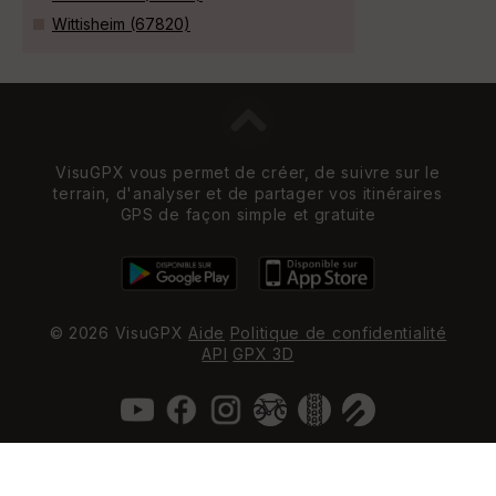
Wittisheim (67820)
VisuGPX vous permet de créer, de suivre sur le
terrain, d'analyser et de partager vos itinéraires
GPS de façon simple et gratuite
© 2026 VisuGPX
Aide
Politique de confidentialité
API
GPX 3D