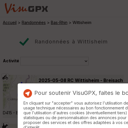
Accueil
>
Randonnées
>
Bas-Rhin
> Wittisheim
Randonnées à Wittisheim
Activité
2025-05-08 RC Wittisheim - Breisach
am Rhein
Wittisheim
Pour soutenir VisuGPX, faites le b
Voyage à vélo
73 km
120 m
Wittisheim (place de l'Église) - Canal du
En cliquant sur "accepter" vous autorisez l'utilisation 
Rhône au Rhin - Canal de Colmar - D52 -
usage technique nécessaires au bon fonctionnement du 
D415 - Breisach am Rhein (D) - Retour par le même itinéraire »
que l'utilisation d'autres cookies (éventuellement tiers)
statistiques ou de personnalisation des annonces pour
proposer des services et des offres adaptées à vos c
d'interêt.