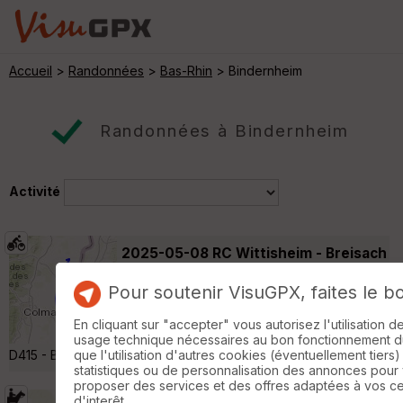
Accueil
>
Randonnées
>
Bas-Rhin
> Bindernheim
Randonnées à Bindernheim
Activité
2025-05-08 RC Wittisheim - Breisach
am Rhein
Wittisheim
Pour soutenir VisuGPX, faites le b
Voyage à vélo
73 km
120 m
Wittisheim (place de l'Église) - Canal du
En cliquant sur "accepter" vous autorisez l'utilisation 
Rhône au Rhin - Canal de Colmar - D52 -
usage technique nécessaires au bon fonctionnement du 
D415 - Breisach am Rhein (D) - Retour par le même itinéraire »
que l'utilisation d'autres cookies (éventuellement tiers)
statistiques ou de personnalisation des annonces pour
proposer des services et des offres adaptées à vos c
d'interêt.