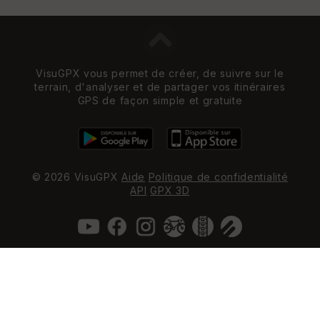
VisuGPX vous permet de créer, de suivre sur le
terrain, d'analyser et de partager vos itinéraires
GPS de façon simple et gratuite
© 2026 VisuGPX
Aide
Politique de confidentialité
API
GPX 3D