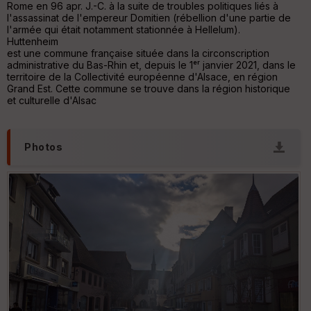
Rome en 96 apr. J.-C. à la suite de troubles politiques liés à
l'assassinat de l'empereur Domitien (rébellion d'une partie de
Aff
l'armée qui était notamment stationnée à Hellelum).
ic
Huttenheim
he
est une commune française située dans la circonscription
r
administrative du Bas-Rhin et, depuis le 1ᵉʳ janvier 2021, dans le
d
territoire de la Collectivité européenne d'Alsace, en région
é
Grand Est. Cette commune se trouve dans la région historique
p
et culturelle d'Alsac
ar
t
ar
Photos
ri
v
é
e
C
ou
le
ur