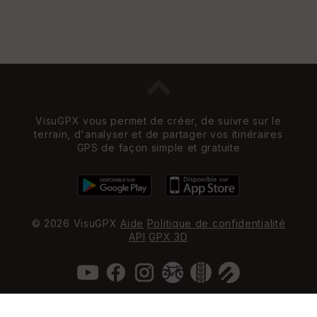
VisuGPX vous permet de créer, de suivre sur le
terrain, d'analyser et de partager vos itinéraires
GPS de façon simple et gratuite
© 2026 VisuGPX
Aide
Politique de confidentialité
API
GPX 3D