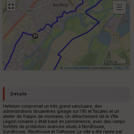
B
or
n
e
s
ki
lo
m
ét
ri
500 m
q
©
OpenStreetMap
contributors,
ODbL 1.0
u
e
s
C
Détails
o
u
Hellelum comprenait un très grand sanctuaire, des
v
administrations douanières (péage sur l'Ill) et fiscales et un
er
atelier de frappe de monnaies. Un détachement de la VIIIe
tu
Légion romaine y était basé en permanence, avec des camps
re
fortifiés de protection avancée situés à Nordhouse,
IG
Sundhouse, Westhouse et Osthouse. La ville a été rasée par
N