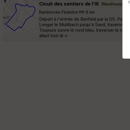
Cicuit des sentiers de l'Ill
Westhouse
Randonnée Pédestre
8 km
Départ à l'entrée de Benfeld par la D5. Parking
Longer le Muhlbach jusqu'à Sand, traverser Sa
Toujours suivre le rond bleu, traverser le rui
allant tout dr »