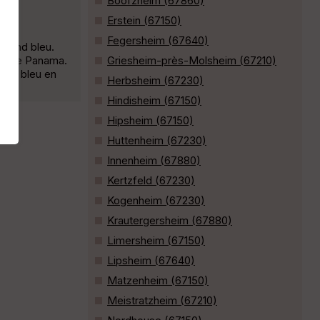
Boofzheim (67860)
Erstein (67150)
Fegersheim (67640)
e rond bleu.
rue de Panama.
Griesheim-près-Molsheim (67210)
rond bleu en
Herbsheim (67230)
Hindisheim (67150)
Hipsheim (67150)
Huttenheim (67230)
Innenheim (67880)
Kertzfeld (67230)
Kogenheim (67230)
Krautergersheim (67880)
Limersheim (67150)
Lipsheim (67640)
Matzenheim (67150)
Meistratzheim (67210)