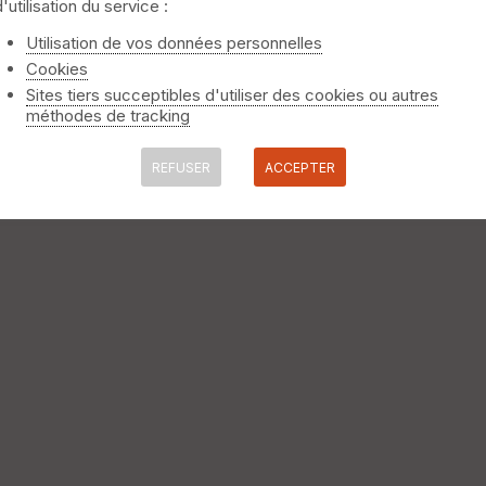
d'utilisation du service :
Utilisation de vos données personnelles
Cookies
 à l'entrée du chemin d'exploitation vers le centre de tri. Suivre l
nd par la D124, puis la rue de Matzenheim, sortir de Sand par la 
Sites tiers succeptibles d'utiliser des cookies ou autres
sseau Sonderau, puis l'Ill. On abandonne sur une courte distance le 
méthodes de tracking
REFUSER
ACCEPTER