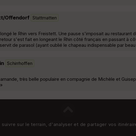
tt/Offendorf
Stattmatten
ngé le Rhin vers Freistett. Une pause s'imposait au restaurant d
retour s'est fait en longeant le Rhin côté français en passant à cô
servit de parasol (ayant oublié le chapeau indispensable par beau
in
Schirrhoffen
 d'amande, très belle populaire en compagnie de Michèle et Guis
 »
uivre sur le terrain, d'analyser et de partager vos itinérai