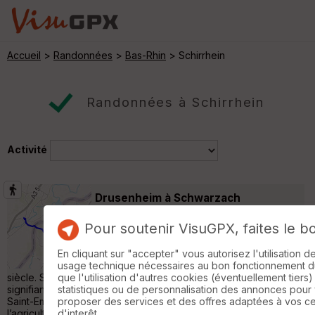
Accueil
>
Randonnées
>
Bas-Rhin
> Schirrhein
Randonnées à Schirrhein
Activité
Drusenheim à Schwarzach
(Allemagne) 032016
Rohrwiller
Pour soutenir VisuGPX, faites le b
Randonnée Pédestre
12 km
🇫🇷 Drusenheim 🏰 Origines médiévales
En cliquant sur "accepter" vous autorisez l'utilisation 
Drusenheim apparaît dans les textes au VIIIᵉ
usage technique nécessaires au bon fonctionnement du 
siècle. Son nom viendrait d’un domaine rural franc (« -heim »
que l'utilisation d'autres cookies (éventuellement tiers)
signifiant « village » ou « maison »). La localité dépend alors du
statistiques ou de personnalisation des annonces pour
Saint-Empire romain germanique et se développe grâce à
proposer des services et des offres adaptées à vos c
l’agriculture et à sa position proche du Rhin. ⚔️ Périodes de
d'interêt.