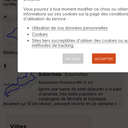
conflits Située en Alsace, région l »
Vous pouvez à tout moment modifier ce choix ou obten
informations sur ces cookies sur la page des condition
d'utilisation du service :
Bietlenheim
Schirrhoffen
Utilisation de vos données personnelles
Cyclotourisme
56 km
130 m
Cookies
Schirrheim - Schirrhoffen - Drusenheim -
Sites tiers succeptibles d'utiliser des cookies ou a
Herrlisheim - Gambsheim - Weyersheim -
méthodes de tracking
Bietlenheim - Geuterheim - Brumath -
Weitbruch - Kaltenhouse - Quartier Estienne - Schirrheim. »
REFUSER
ACCEPTER
19.10.27 Marche populaire de
Schirrhein
Schirrhoffen
Randonnée Pédestre
10 km
Après une tuerie de petit déjeuner à la pâte
d'amande, très belle populaire en
compagnie de Michèle et Guiseppe
(examen sur 10 km réussi), peuvent revenir en 2e semaine »
Villes