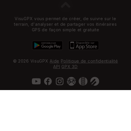
VisuGPX vous permet de créer, de suivre sur le
terrain, d'analyser et de partager vos itinéraires
GPS de façon simple et gratuite
© 2026 VisuGPX
Aide
Politique de confidentialité
API
GPX 3D