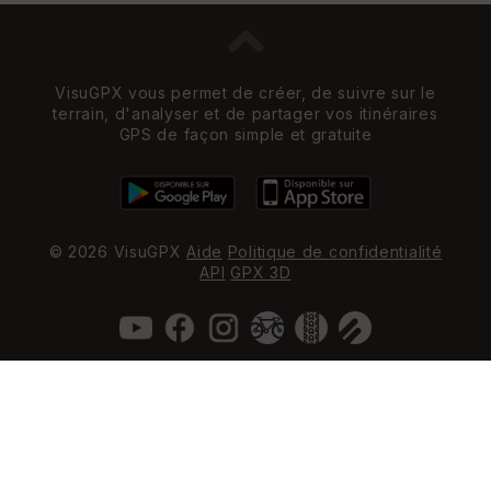
VisuGPX vous permet de créer, de suivre sur le
terrain, d'analyser et de partager vos itinéraires
GPS de façon simple et gratuite
© 2026 VisuGPX
Aide
Politique de confidentialité
API
GPX 3D