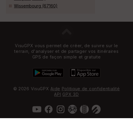
Wissembourg (67160)
VisuGPX vous permet de créer, de suivre sur le
terrain, d'analyser et de partager vos itinéraires
GPS de façon simple et gratuite
© 2026 VisuGPX
Aide
Politique de confidentialité
API
GPX 3D