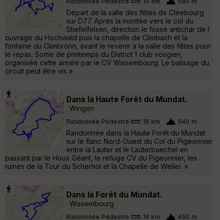
Randonnée Pédestre
10 km
580 m
Départ de la salle des fêtes de Cleebourg
sur D77. Après la montée vers le col du
Stiefelfelsen, direction le fossé antichar de l
ouvrage du Hochwald puis la chapelle de Climbach et la
fontaine du Climbronn, avant le revenir à la salle des fêtes pour
le repas. Sortie de printemps du District 1 club vosgien,
organisée cette année par le CV Wissembourg. Le balisage du
circuit peut être vis »
Dans la Haute Forêt du Mundat.
Wingen
Randonnée Pédestre
18 km
540 m
Randonnée dans la Haute Forêt du Mundat
sur le flanc Nord-Ouest du Col du Pigeonnier
entre la Lauter et le Lauterbaechel en
passant par le Houx Géant, le refuge CV du Pigeonnier, les
ruines de la Tour du Scherhol et la Chapelle de Weiler. »
Dans la Forêt du Mundat.
Wissembourg
Randonnée Pédestre
16 km
450 m