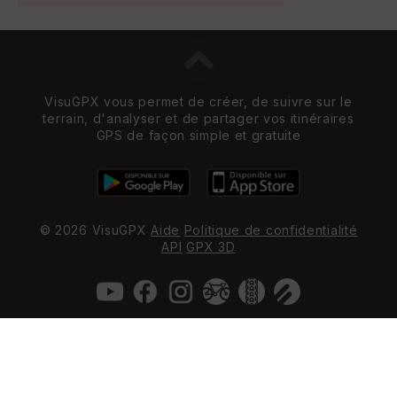
VisuGPX vous permet de créer, de suivre sur le
terrain, d'analyser et de partager vos itinéraires
GPS de façon simple et gratuite
© 2026 VisuGPX
Aide
Politique de confidentialité
API
GPX 3D