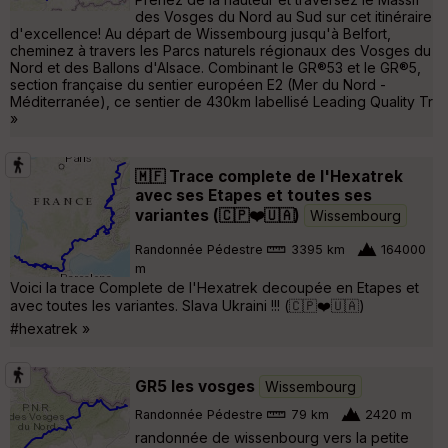
des Vosges du Nord au Sud sur cet itinéraire
d'excellence! Au départ de Wissembourg jusqu'à Belfort,
cheminez à travers les Parcs naturels régionaux des Vosges du
Nord et des Ballons d'Alsace. Combinant le GR®53 et le GR®5,
section française du sentier européen E2 (Mer du Nord -
Méditerranée), ce sentier de 430km labellisé Leading Quality Tr
»
🇲🇫 Trace complete de l'Hexatrek
avec ses Etapes et toutes ses
variantes (🇨🇵❤️🇺🇦)
Wissembourg
Randonnée Pédestre
3395 km
164000
m
Voici la trace Complete de l'Hexatrek decoupée en Etapes et
avec toutes les variantes. Slava Ukraini !!! (🇨🇵❤️🇺🇦)
#hexatrek »
GR5 les vosges
Wissembourg
Randonnée Pédestre
79 km
2420 m
randonnée de wissenbourg vers la petite