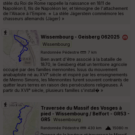
stèle du Roi de Rome rappelle la naissance en 1811 de
Napoléon II, fils de Napoléon Ier, et témoigne de l'attachement
de l'Alsace à l'Empire. 🔹 La stèle Jägerstein commémore les
chasseurs allemands (Jäger) »
Wissembourg - Geisberg 062025
Wissembourg
Randonnée Pédestre
7 km
Bien avant d'être associé à la bataille de
1870, le Geisberg était un territoire agricole
occupé par des familles mennonites. Issus du mouvement
anabaptiste né au XVIᵉ siècle et inspiré par les enseignements
de Menno Simons, les Mennonites furent souvent contraints de
quitter leurs terres en raison des persécutions religieuses. À
partir du XVIIᵉ siècle, plusieurs familles s'install� »
Traversée du Massif des Vosges à
pied - Wissembourg / Belfort - GR53 -
GR5
Wissembourg
Randonnée Pédestre
430 km
15080 m
Prenez de la hauteur et traversez le Massif