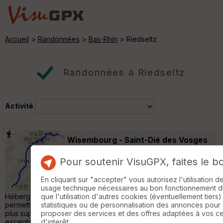
Accueil
>
Randonnées
>
Bas-Rhin
> Riedseltz
Randonnées à Riedseltz
Activité
Wisembourg - Saint-Dié des Vosges
Wissembourg
Pour soutenir VisuGPX, faites le b
Randonnée Pédestre
190 km
5810 m
Randonnée réalisée en 6 jours, trés beau
En cliquant sur "accepter" vous autorisez l'utilisation 
temps pour démarrer pour finir sous la neige.
usage technique nécessaires au bon fonctionnement du 
Hébergement: Hôtels/Chambres d'Hôtes. Les 2 premiers jours
que l'utilisation d'autres cookies (éventuellement tiers)
permettent de voir certains châteaux des Vosges du Nord, tous
statistiques ou de personnalisation des annonces pour
plus superbes et fantasmatiques les uns que les autres. Sauf
proposer des services et des offres adaptées à vos c
exception, ils sont accessibles, avec des escaliers branlants ou
d'interêt.