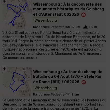
Wissembourg : À la découverte des
monuments historiques du Geisberg
et d'Altenstadt 062026
Wissembourg
Randonnée Pédestre
12 km
110 m
1. Stèle (Obélisque) du Roi de Rome La stèle commémore la
naissance de Napoléon II, fils de Napoléon Bonaparte, né le 20
mars 1811. Érigée la même année à la demande du préfet Adrien
de Lezay-Marnésia, elle symbolise l'attachement de l'Alsace à
l'Empire napoléonien. Restaurée en 1976, elle est aujourd'hui
classée monument historique. 2. Monument du 7e Grenadiers
Ce monument pruss »
Wissembourg : Autour du champ de
Bataille du 04 Aout 1870 + Stèle Roi
de Rome (1811) / 062026
Wissembourg
Randonnée Pédestre
8 km
Le Geisberg et les mémoriaux de Wissembourg Les hauteurs du
Geisberg, près de Wissembourg, constituent un important lieu
de mémoire de la guerre franco-prussienne de 1870. 🔹 La