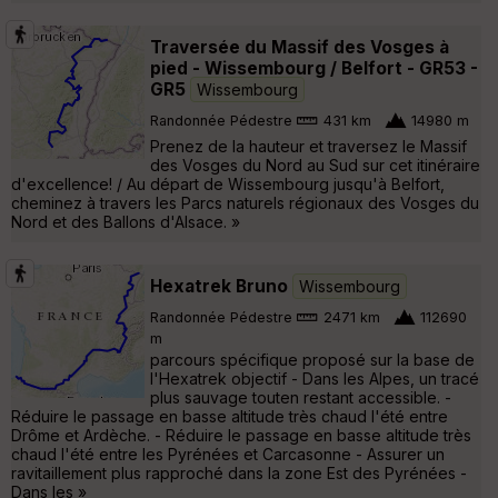
Traversée du Massif des Vosges à
pied - Wissembourg / Belfort - GR53 -
GR5
Wissembourg
Randonnée Pédestre
431 km
14980 m
Prenez de la hauteur et traversez le Massif
des Vosges du Nord au Sud sur cet itinéraire
d'excellence! / Au départ de Wissembourg jusqu'à Belfort,
cheminez à travers les Parcs naturels régionaux des Vosges du
Nord et des Ballons d'Alsace. »
Hexatrek Bruno
Wissembourg
Randonnée Pédestre
2471 km
112690
m
parcours spécifique proposé sur la base de
l'Hexatrek objectif - Dans les Alpes, un tracé
plus sauvage touten restant accessible. -
Réduire le passage en basse altitude très chaud l'été entre
Drôme et Ardèche. - Réduire le passage en basse altitude très
chaud l'été entre les Pyrénées et Carcasonne - Assurer un
ravitaillement plus rapproché dans la zone Est des Pyrénées -
Dans les »