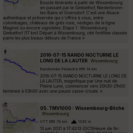
Boucle itinérante à partir de Wissembourg
en passant par le Gimbelhof, Niederbronn-
les-Bains et Goersdorf. C'est une Alsace
authentique et préservée qui s'offrira à vous, entre
colombages, châteaux de grès rose, vestiges de la ligne
Maginot ou encore vignobles. Etape 1 : Wissembourg -
Gimbelhof (17 km) Départ à Wissembourg, cité fortifiée classée
parmi les plus beaux détours de France »
2016-07-15 RANDO NOCTURNE LE
LONG DE LA LAUTER
Wissembourg
Randonnée Pédestre
14 km
2016-07-15 RANDO NOCTURNE LE LONG DE
LA LAUTER, magnifique par Une nuit de
Pleine Lune, commencer vers 20h30-21h00
termineé à 03h00 avec une pause casse-croute. »
05. TMV1000 : Wissembourg-Bitche
Wissembourg
VTT
74 km
1330 m
13 juin 2021 à 17:43:13 {DC1}Heure de fin :