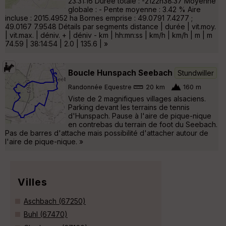
23:31:16 Durée totale : -2122h38:37 Moyenne
globale : - Pente moyenne : 3.42 % Aire
incluse : 2015.4952 ha Bornes emprise : 49.0791 7.4277 ;
49.0167 7.9548 Détails par segments distance | durée | vit.moy.
| vit.max. | déniv. + | déniv - km | hh:mn:ss | km/h | km/h | m | m
74.59 | 38:14:54 | 2.0 | 135.6 | »
Boucle Hunspach Seebach
Stundwiller
Randonnée Equestre
20 km
160 m
Viste de 2 magnifiques villages alsaciens.
Parking devant les terrains de tennis
d'Hunspach. Pause à l'aire de pique-nique
en contrebas du terrain de foot du Seebach.
Pas de barres d'attache mais possibilité d'attacher autour de
l'aire de pique-nique. »
Villes
Aschbach (67250)
Buhl (67470)