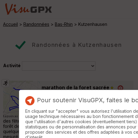
Accueil
>
Randonnées
>
Bas-Rhin
> Kutzenhausen
Randonnées à Kutzenhausen
Activité
marathon de la foret sacrée
Surbourg
Pour soutenir VisuGPX, faites le b
Course à pied
42 km
Le Marathon de la Forêt Sacrée aura lieu le
En cliquant sur "accepter" vous autorisez l'utilisation 
19 avril 2026 avec départ et arrivée à la salle
usage technique nécessaires au bon fonctionnement du 
des fêtes de Surbourg. Il empreint les pistes cyclables de la
que l'utilisation d'autres cookies (éventuellement tiers)
forêt de Haguenau, à proximité de gros chêne et ainsi que
statistiques ou de personnalisation des annonces pour
quelques chemins forestiers. le parcours de 42,195 km est
proposer des services et des offres adaptées à vos c
mesuré et enregistré par la FFA Le marathon de la Forêt Sacrée
d'interêt.