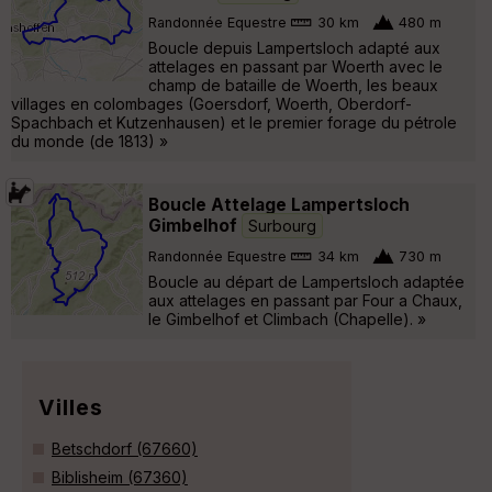
Randonnée Equestre
30 km
480 m
Boucle depuis Lampertsloch adapté aux
attelages en passant par Woerth avec le
champ de bataille de Woerth, les beaux
villages en colombages (Goersdorf, Woerth, Oberdorf-
Spachbach et Kutzenhausen) et le premier forage du pétrole
du monde (de 1813) »
Boucle Attelage Lampertsloch
Gimbelhof
Surbourg
Randonnée Equestre
34 km
730 m
Boucle au départ de Lampertsloch adaptée
aux attelages en passant par Four a Chaux,
le Gimbelhof et Climbach (Chapelle). »
Villes
Betschdorf (67660)
Biblisheim (67360)