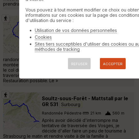
prendra son départ à la salle des fêtes de Surbo »
Vous pouvez à tout moment modifier ce choix ou obten
informations sur ces cookies sur la page des condition
d'utilisation du service :
Des villages suédois au col du
Pfaffenschlick.
Surbourg
Utilisation de vos données personnelles
Randonnée Pédestre
15 km
390 m
Cookies
Après un bref exposé sur "les villages
Sites tiers succeptibles d'utiliser des cookies ou a
suédois" et la visite du monument sur
méthodes de tracking
l'emplacement de la Katharinenburg, la
randonnée démarre à Birlenbach, rejoint Drachenbronn, puis
REFUSER
ACCEPTER
montée du massif du Hochwald par un joli sentier pour atteindre
le col du Stiefelsberg puis le col du Pfaffenschlick après la
traversée de l'imposant fossé anti-char (ligne Maginot).
Restauration possible. Le »
Soultz-sous-Forêt - Mattstall par le
GR 531
Surbourg
Randonnée Pédestre
21 km
560 m
Après avoir décidé d'interrompre ma
tentative de traversée des Vosges, je
décide d'aller faire un peu de tourisme à
Strasbourg le matin et rendre visite à de la famille à