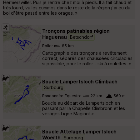
Hermerswiller. Puis je rentre chez moi à pieds. Il a fait chaud et
très lourd, vu les cunimbs dans le reste de la région j'ai eu du
bol d'être passé entre les orages. »
Tronçons patinables région
Haguenau
Betschdorf
Roller
85 km
Cartographie des tronçons à revêtement
correct, séparés des chaussées circulables
si possible, pour le roller - ski à roulettes. »
Boucle Lampertsloch Climbach
Surbourg
Randonnée Equestre
22 km
560 m
Boucle au départ de Lampertsloch en
passant par la Chapelle Climbronn et les
vestiges Ligne Maginot »
Boucle Attelage Lampertsloch
Woerth
Surbourg