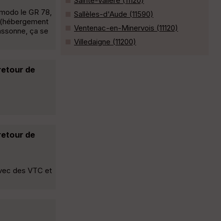
Sainte-Valière (11120)
o modo le GR 78,
Sallèles-d'Aude (11590)
s (hébergement
Ventenac-en-Minervois (11120)
cassonne, ça se
Villedaigne (11200)
retour de
retour de
 avec des VTC et