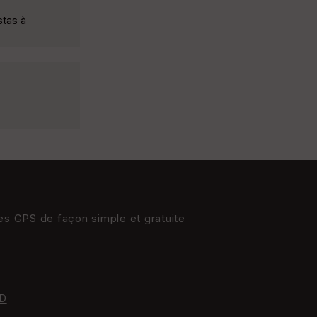
stas à
res GPS de façon simple et gratuite
D