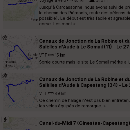
Voyage à vélo
87 km
540 m
Jusqu'à Carcassonne, nous avons suivi de près
le chemin des Piémonts, route des pèlerins 
possible). Le début est très facile et agréab
corse. Les mont »
Canaux de Jonction de La Robine et du M
Salèlles d'Aude à Le Somail (11) - Le 27
VTT
15 km
Sortie courte mais le site Le Somail mérite à l
Canaux de Jonction de La Robine et du M
Salèlles d'Aude à Capestang (34) - Le 
VTT
49 km
Ce chemin de halage n'est pas bien entretenu 
les vélos équipés de remorque. »
Canal-du-Midi 7 (Ginestas-Capestang