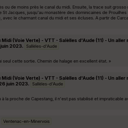
 ou de moins près le canal du midi. Ensuite, la trace suit gross
de St Jacques, jusqu'au monastère des dominicaines de Prouilhe
le, avec le charmant canal du midi et ses écluses. A partir de Car
idi (Voie Verte) - VTT - Salèlles d'Aude (11) - Un aller 
 juin 2023.
Sallèles-d'Aude
ui seul cette sortie. Chemin de halage en excellent état. »
idi (Voie Verte) - VTT - Salèlles d'Aude (11) - Un aller 
26 juin 2023.
Sallèles-d'Aude
à la proche de Capestang, il n'est pas stabilisé et impraticable
)
Ventenac-en-Minervois