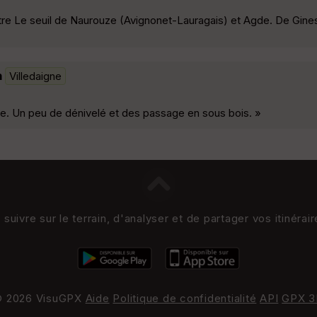
tre Le seuil de Naurouze (Avignonet-Lauragais) et Agde. De Gine
n
Villedaigne
nnée. Un peu de dénivelé et des passage en sous bois. »
uivre sur le terrain, d'analyser et de partager vos itinérai
 2026 VisuGPX
Aide
Politique de confidentialité
API
GPX 3