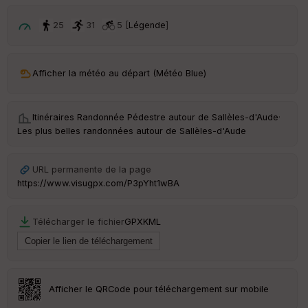
p
ar
t
25
31
5 [
Légende
]
ar
ri
v
Afficher la météo au départ (Météo Blue)
é
e
Itinéraires Randonnée Pédestre autour de
Sallèles-d'Aude
·
Fil
Les plus belles randonnées autour de Sallèles-d'Aude
tr
e
P
URL permanente de la page
OI
https://www.visugpx.com/P3pYht1wBA
C
Télécharger le fichier
GPX
KML
ou
le
ur
Afficher le QRCode pour téléchargement sur mobile