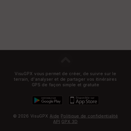
St
re
et
Vi
e
w
VisuGPX vous permet de créer, de suivre sur le
terrain, d'analyser et de partager vos itinéraires
GPS de façon simple et gratuite
© 2026 VisuGPX
Aide
Politique de confidentialité
API
GPX 3D