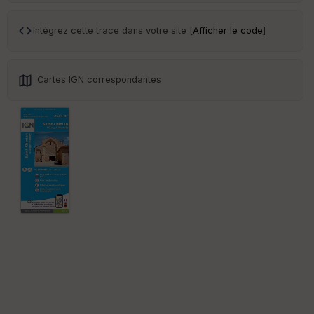
Ep
ai
Intégrez cette trace dans votre site [
Afficher le code
]
ss
eu
r
Cartes IGN correspondantes
Tr
an
sp
ar
en
ce
Po
int
illé
s
S
e
n
s