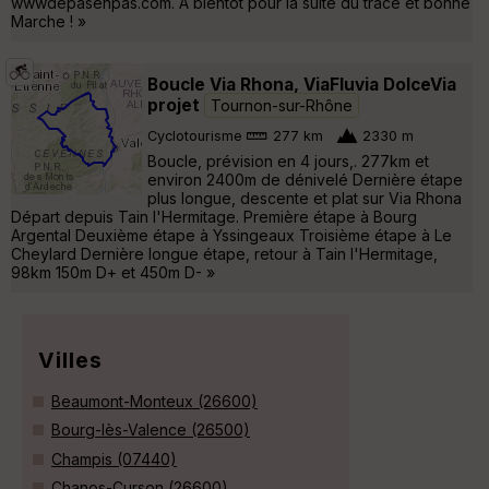
wwwdepasenpas.com. A bientôt pour la suite du tracé et bonne
Marche ! »
Boucle Via Rhona, ViaFluvia DolceVia
projet
Tournon-sur-Rhône
Cyclotourisme
277 km
2330 m
Boucle, prévision en 4 jours,. 277km et
environ 2400m de dénivelé Dernière étape
plus longue, descente et plat sur Via Rhona
Départ depuis Tain l'Hermitage. Première étape à Bourg
Argental Deuxième étape à Yssingeaux Troisième étape à Le
Cheylard Dernière longue étape, retour à Tain l'Hermitage,
98km 150m D+ et 450m D- »
Villes
Beaumont-Monteux (26600)
Bourg-lès-Valence (26500)
Champis (07440)
Chanos-Curson (26600)