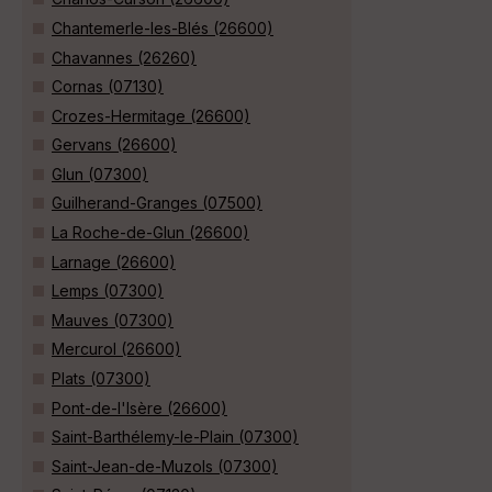
Chantemerle-les-Blés (26600)
Chavannes (26260)
Cornas (07130)
Crozes-Hermitage (26600)
Gervans (26600)
Glun (07300)
Guilherand-Granges (07500)
La Roche-de-Glun (26600)
Larnage (26600)
Lemps (07300)
Mauves (07300)
Mercurol (26600)
Plats (07300)
Pont-de-l'Isère (26600)
Saint-Barthélemy-le-Plain (07300)
Saint-Jean-de-Muzols (07300)