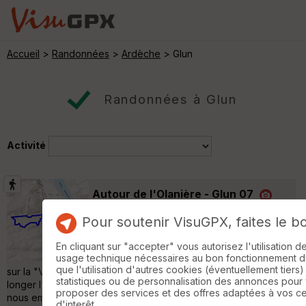
Accueil
>
Randonnées
>
Ardèche
> Glun
Randonnées à Glun
Activité
Autour de l'Olanière - Glun 07
Saint-Romain-de-Lerps
Pour soutenir VisuGPX, faites le b
Randonnée Pédestre
11 km
340 m
D�part du pont s�parant Pont de l'Is�re et
En cliquant sur "accepter" vous autorisez l'utilisation 
usage technique nécessaires au bon fonctionnement du 
la Roche de Glun en Dr�me. Petit passage
que l'utilisation d'autres cookies (éventuellement tiers)
sur la "Via-Rh�na" en direction du bassin des Musards. Il faut
statistiques ou de personnalisation des annonces pour
longer l'�tang jusqu'� la nouvelle passerelle (pi�tonne) qui
proposer des services et des offres adaptées à vos c
nous emm�ne en Ard�che sur la commune de Glun. Juste
d'interêt.