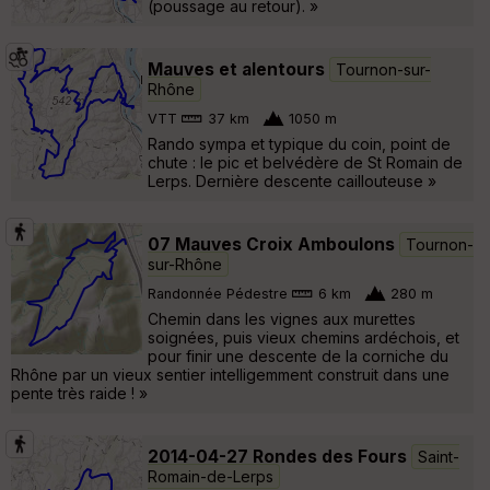
(poussage au retour). »
Mauves et alentours
Tournon-sur-
Rhône
VTT
37 km
1050 m
Rando sympa et typique du coin, point de
chute : le pic et belvédère de St Romain de
Lerps. Dernière descente caillouteuse »
07 Mauves Croix Amboulons
Tournon-
sur-Rhône
Randonnée Pédestre
6 km
280 m
Chemin dans les vignes aux murettes
soignées, puis vieux chemins ardéchois, et
pour finir une descente de la corniche du
Rhône par un vieux sentier intelligemment construit dans une
pente très raide ! »
2014-04-27 Rondes des Fours
Saint-
Romain-de-Lerps