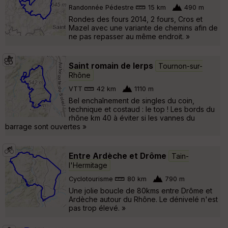
Randonnée Pédestre
15 km
490 m
Rondes des fours 2014, 2 fours, Cros et
Mazel avec une variante de chemins afin de
ne pas repasser au même endroit. »
Saint romain de lerps
Tournon-sur-
Rhône
VTT
42 km
1110 m
Bel enchaînement de singles du coin,
technique et costaud : le top ! Les bords du
rhône km 40 à éviter si les vannes du
barrage sont ouvertes »
Entre Ardèche et Drôme
Tain-
l'Hermitage
Cyclotourisme
80 km
790 m
Une jolie boucle de 80kms entre Drôme et
Ardèche autour du Rhône. Le dénivelé n'est
pas trop élevé. »