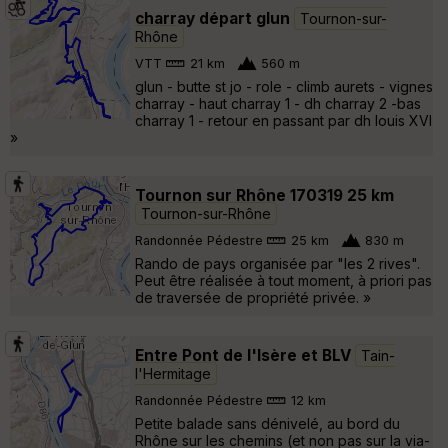
charray départ glun
Tournon-sur-
Rhône
VTT
21 km
560 m
glun - butte st jo - role - climb aurets - vignes
charray - haut charray 1 - dh charray 2 -bas
charray 1 - retour en passant par dh louis XVI
»
Tournon sur Rhône 170319 25 km
Tournon-sur-Rhône
Randonnée Pédestre
25 km
830 m
Rando de pays organisée par "les 2 rives".
Peut être réalisée à tout moment, à priori pas
de traversée de propriété privée. »
Entre Pont de l'Isère et BLV
Tain-
l'Hermitage
Randonnée Pédestre
12 km
Petite balade sans dénivelé, au bord du
Rhône sur les chemins (et non pas sur la via-