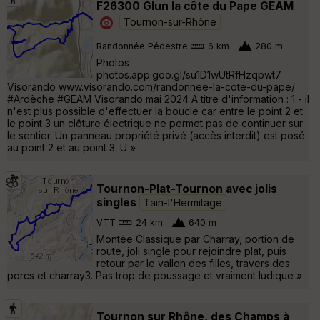
F26300 Glun la côte du Pape GEAM
Tournon-sur-Rhône
Randonnée Pédestre
6 km
280 m
Photos
photos.app.goo.gl/su1D1wUtRfHzqpwt7
Visorando www.visorando.com/randonnee-la-cote-du-pape/
#Ardèche #GEAM Visorando mai 2024 A titre d'information : 1 - il
n'est plus possible d'effectuer la boucle car entre le point 2 et
le point 3 un clôture électrique ne permet pas de continuer sur
le sentier. Un panneau propriété privé (accès interdit) est posé
au point 2 et au point 3. U »
Tournon-Plat-Tournon avec jolis
singles
Tain-l'Hermitage
VTT
24 km
640 m
Montée Classique par Charray, portion de
route, joli single pour rejoindre plat, puis
retour par le vallon des filles, travers des
porcs et charray3. Pas trop de poussage et vraiment ludique »
Tournon sur Rhône, des Champs à