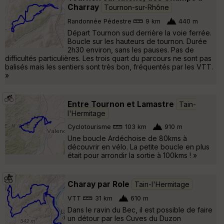
Charray
Tournon-sur-Rhône
Randonnée Pédestre
9 km
440 m
Départ Tournon sud derrière la voie ferrée.
Boucle sur les hauteurs de tournon. Durée
2h30 environ, sans les pauses. Pas de
difficultés particulières. Les trois quart du parcours ne sont pas
balisés mais les sentiers sont très bon, fréquentés par les VTT.
»
Entre Tournon et Lamastre
Tain-
l'Hermitage
Cyclotourisme
103 km
910 m
Une boucle Ardéchoise de 80kms à
découvrir en vélo. La petite boucle en plus
était pour arrondir la sortie à 100kms ! »
Charay par Role
Tain-l'Hermitage
VTT
31 km
610 m
Dans le ravin du Bec, il est possible de faire
un détour par les Cuves du Duzon