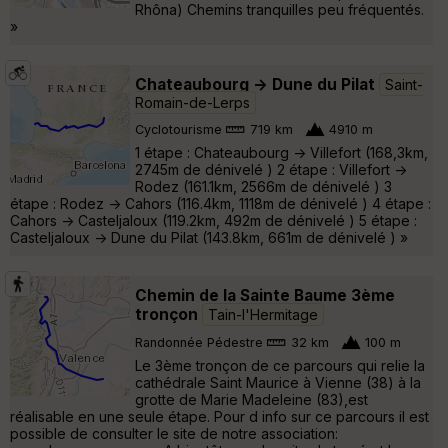
Rhôna) Chemins tranquilles peu fréquentés.
»
Chateaubourg -> Dune du Pilat
Saint-
Romain-de-Lerps
Cyclotourisme
719 km
4910 m
1 étape : Chateaubourg -> Villefort (168,3km,
2745m de dénivelé ) 2 étape : Villefort ->
Rodez (161.1km, 2566m de dénivelé ) 3
étape : Rodez -> Cahors (116.4km, 1118m de dénivelé ) 4 étape :
Cahors -> Casteljaloux (119.2km, 492m de dénivelé ) 5 étape :
Casteljaloux -> Dune du Pilat (143.8km, 661m de dénivelé ) »
Chemin de la Sainte Baume 3ème
tronçon
Tain-l'Hermitage
Randonnée Pédestre
32 km
100 m
Le 3ème tronçon de ce parcours qui relie la
cathédrale Saint Maurice à Vienne (38) à la
grotte de Marie Madeleine (83),est
réalisable en une seule étape. Pour d info sur ce parcours il est
possible de consulter le site de notre association: