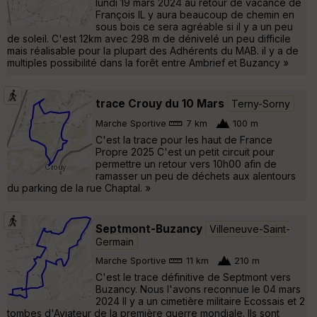
lundi 19 mars 2024 au retour de vacance de
François IL y aura beaucoup de chemin en
sous bois ce sera agréable si il y a un peu
de soleil. C'est 12km avec 298 m de dénivelé un peu difficile
mais réalisable pour la plupart des Adhérents du MAB. il y a de
multiples possibilité dans la forêt entre Ambrief et Buzancy »
trace Crouy du 10 Mars
Terny-Sorny
Marche Sportive
7 km
100 m
C'est la trace pour les haut de France
Propre 2025 C'est un petit circuit pour
permettre un retour vers 10h00 afin de
ramasser un peu de déchets aux alentours
du parking de la rue Chaptal. »
Septmont-Buzancy
Villeneuve-Saint-
Germain
Marche Sportive
11 km
210 m
C'est le trace définitive de Septmont vers
Buzancy. Nous l'avons reconnue le 04 mars
2024 Il y a un cimetière militaire Ecossais et 2
tombes d'Aviateur de la première guerre mondiale. Ils sont