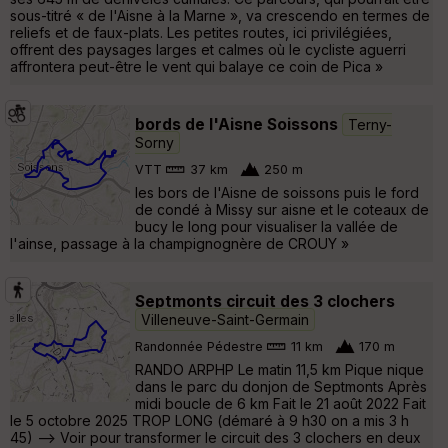
sous-titré « de l'Aisne à la Marne », va crescendo en termes de
reliefs et de faux-plats. Les petites routes, ici privilégiées,
offrent des paysages larges et calmes où le cycliste aguerri
affrontera peut-être le vent qui balaye ce coin de Pica »
bords de l'Aisne Soissons
Terny-
Sorny
VTT
37 km
250 m
les bors de l'Aisne de soissons puis le ford
de condé à Missy sur aisne et le coteaux de
bucy le long pour visualiser la vallée de
l'ainse, passage à la champignognère de CROUY »
Septmonts circuit des 3 clochers
Villeneuve-Saint-Germain
Randonnée Pédestre
11 km
170 m
RANDO ARPHP Le matin 11,5 km Pique nique
dans le parc du donjon de Septmonts Après
midi boucle de 6 km Fait le 21 août 2022 Fait
le 5 octobre 2025 TROP LONG (démaré à 9 h30 on a mis 3 h
45) --> Voir pour transformer le circuit des 3 clochers en deux