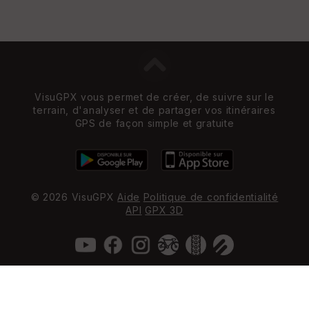
VisuGPX vous permet de créer, de suivre sur le
terrain, d'analyser et de partager vos itinéraires
GPS de façon simple et gratuite
© 2026 VisuGPX
Aide
Politique de confidentialité
API
GPX 3D