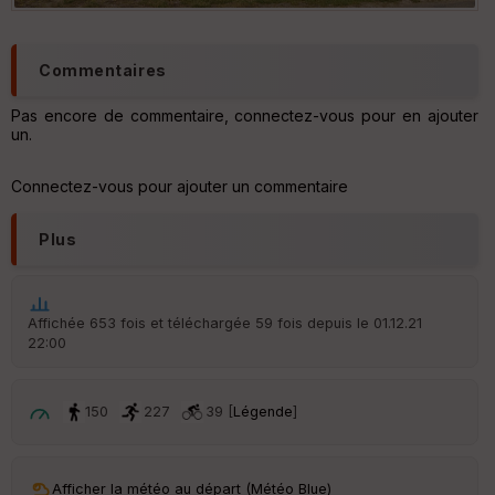
r
Commentaires
Tr
an
sp
Pas encore de commentaire, connectez-vous pour en ajouter
ar
un.
en
ce
Connectez-vous pour ajouter un commentaire
Po
Plus
int
illé
s
Affichée 653 fois et téléchargée 59 fois depuis le 01.12.21
S
22:00
e
n
s
150
227
39 [
Légende
]
St
re
Afficher la météo au départ (Météo Blue)