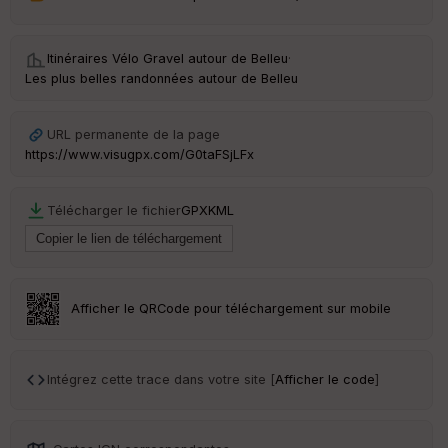
et
Vi
e
w
Itinéraires Vélo Gravel autour de
Belleu
·
Les plus belles randonnées autour de Belleu
URL permanente de la page
https://www.visugpx.com/G0taFSjLFx
Télécharger le fichier
GPX
KML
Afficher le QRCode pour téléchargement sur mobile
Intégrez cette trace dans votre site [
Afficher le code
]