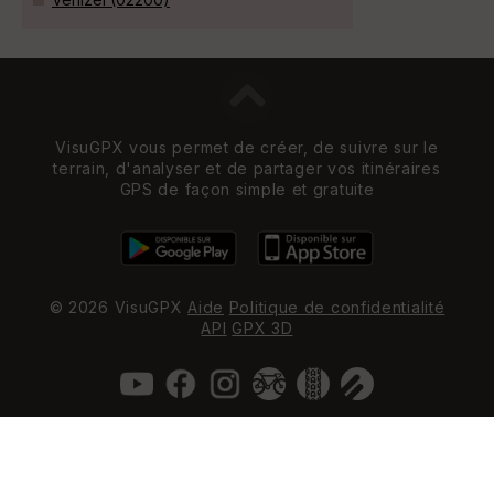
VisuGPX vous permet de créer, de suivre sur le
terrain, d'analyser et de partager vos itinéraires
GPS de façon simple et gratuite
© 2026 VisuGPX
Aide
Politique de confidentialité
API
GPX 3D