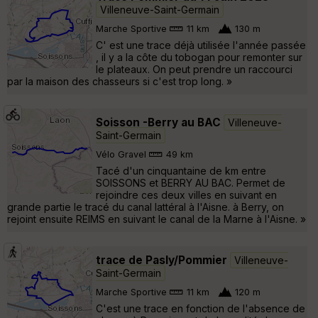
Villeneuve-Saint-Germain
Marche Sportive
11 km
130 m
C' est une trace déjà utilisée l'année passée
, il y a la côte du tobogan pour remonter sur
le plateaux. On peut prendre un raccourci
par la maison des chasseurs si c'est trop long. »
Soisson -Berry au BAC
Villeneuve-
Saint-Germain
Vélo Gravel
49 km
Tacé d'un cinquantaine de km entre
SOISSONS et BERRY AU BAC. Permet de
rejoindre ces deux villes en suivant en
grande partie le tracé du canal lattéral à l'Aisne. à Berry, on
rejoint ensuite REIMS en suivant le canal de la Marne à l'Aisne. »
trace de Pasly/Pommier
Villeneuve-
Saint-Germain
Marche Sportive
11 km
120 m
C'est une trace en fonction de l'absence de