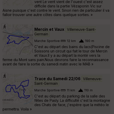
vent Le vent vient de l'ouest c'est assez
difficile dans la partie Vézaponin Vic sur
Aisne puisque c'est contre le vent. Sinon rien de particulier il va
falloir trouver une autre côtes dans quelque sorties. »
Mercin et Vaux
Villeneuve-Saint-
Germain
Marche Sportive
12 km
190 m
C'est au départ des bains du lacs(Piscine de
Soissons un circuit qui fait le tour de Mercin
et Vaux.Il y a au départ la monté vers la
ferme du Mont sans pain.Nous devrons faire la reconnaissance
avant de faire la sortie du samedi matin avec le MAB »
Trace du Samedi 22/06
Villeneuve-
Saint-Germain
Marche Sportive
11 km
110 m
C'est au départ du parking de la salle des
fêtes de Pasly. La difficulté c'est la montagne
des Chats de face, j'espère que la météo le
permettra. Voila »