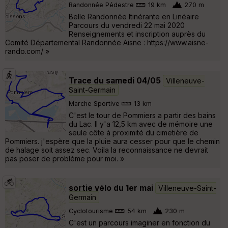
Randonnée Pédestre
19 km
270 m
Belle Randonnée Itinérante en Linéaire
Parcours du vendredi 22 mai 2020
Renseignements et inscription auprès du
Comité Départemental Randonnée Aisne : https://www.aisne-
rando.com/ »
Trace du samedi 04/05
Villeneuve-
Saint-Germain
Marche Sportive
13 km
C'est le tour de Pommiers a partir des bains
du Lac. Il y'a 12,5 km avec de mémoire une
seule côte à proximité du cimetière de
Pommiers. j'espère que la pluie aura cesser pour que le chemin
de halage soit assez sec. Voila la reconnaissance ne devrait
pas poser de problème pour moi. »
sortie vélo du 1er mai
Villeneuve-Saint-
Germain
Cyclotourisme
54 km
230 m
C'est un parcours imaginer en fonction du