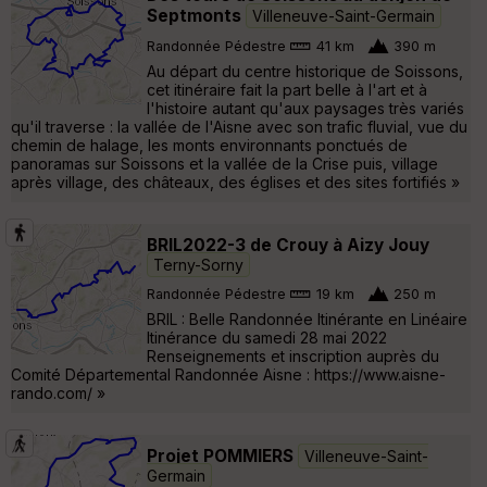
Septmonts
Villeneuve-Saint-Germain
Randonnée Pédestre
41 km
390 m
Au départ du centre historique de Soissons,
cet itinéraire fait la part belle à l'art et à
l'histoire autant qu'aux paysages très variés
qu'il traverse : la vallée de l'Aisne avec son trafic fluvial, vue du
chemin de halage, les monts environnants ponctués de
panoramas sur Soissons et la vallée de la Crise puis, village
après village, des châteaux, des églises et des sites fortifiés »
BRIL2022-3 de Crouy à Aizy Jouy
Terny-Sorny
Randonnée Pédestre
19 km
250 m
BRIL : Belle Randonnée Itinérante en Linéaire
Itinérance du samedi 28 mai 2022
Renseignements et inscription auprès du
Comité Départemental Randonnée Aisne : https://www.aisne-
rando.com/ »
Projet POMMIERS
Villeneuve-Saint-
Germain