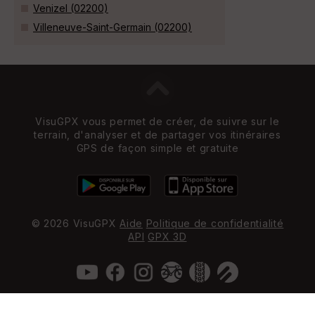
Venizel (02200)
Villeneuve-Saint-Germain (02200)
VisuGPX vous permet de créer, de suivre sur le
terrain, d'analyser et de partager vos itinéraires
GPS de façon simple et gratuite
© 2026 VisuGPX
Aide
Politique de confidentialité
API
GPX 3D