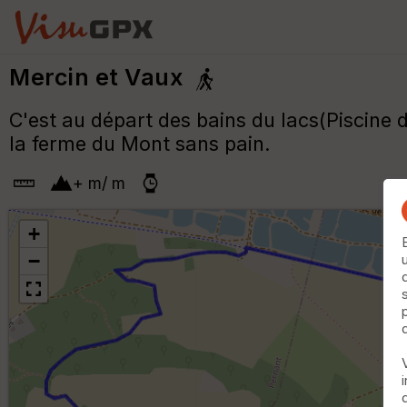
Mercin et Vaux
C'est au départ des bains du lacs(Piscine d
la ferme du Mont sans pain.
+
m
/
m
+
−