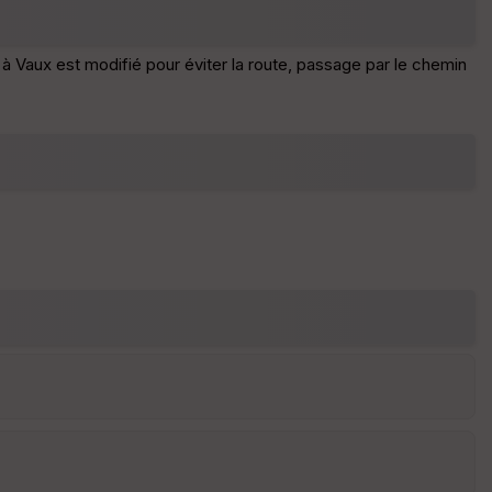
r
d
é
 Vaux est modifié pour éviter la route, passage par le chemin
p
ar
t
ar
ri
v
é
e
C
ou
le
ur
E
pa