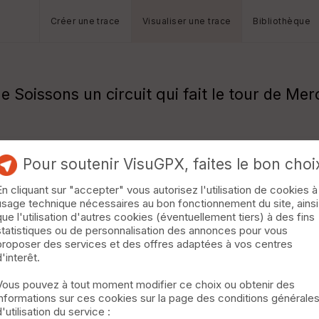
Créer une trace
Visualiser une trace
Bibliothèque
e Soissons un circuit qui fait le tour de Mer
Pour soutenir VisuGPX, faites le bon choi
En cliquant sur "accepter" vous autorisez l'utilisation de cookies à
usage technique nécessaires au bon fonctionnement du site, ainsi
que l'utilisation d'autres cookies (éventuellement tiers) à des fins
statistiques ou de personnalisation des annonces pour vous
proposer des services et des offres adaptées à vos centres
d'interêt.
Vous pouvez à tout moment modifier ce choix ou obtenir des
informations sur ces cookies sur la page des conditions générale
d'utilisation du service :