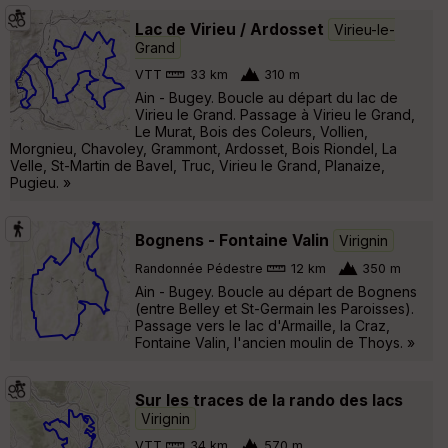
Lac de Virieu / Ardosset
Virieu-le-
Grand
VTT
33 km
310 m
Ain - Bugey. Boucle au départ du lac de
Virieu le Grand. Passage à Virieu le Grand,
Le Murat, Bois des Coleurs, Vollien,
Morgnieu, Chavoley, Grammont, Ardosset, Bois Riondel, La
Velle, St-Martin de Bavel, Truc, Virieu le Grand, Planaize,
Pugieu. »
Bognens - Fontaine Valin
Virignin
Randonnée Pédestre
12 km
350 m
Ain - Bugey. Boucle au départ de Bognens
(entre Belley et St-Germain les Paroisses).
Passage vers le lac d'Armaille, la Craz,
Fontaine Valin, l'ancien moulin de Thoys. »
Sur les traces de la rando des lacs
Virignin
VTT
34 km
570 m