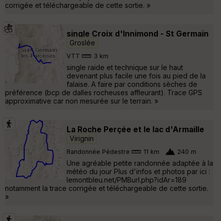
corrigée et téléchargeable de cette sortie. »
single Croix d'Innimond - St Germain
Groslée
VTT
3 km
single raide et technique sur le haut
devenant plus facile une fois au pied de la
falaise. A faire par conditions sèches de
préférence (bcp de dalles rocheuses affleurant). Trace GPS
approximative car non mesurée sur le terrain. »
La Roche Perçée et le lac d'Armaille
Virignin
Randonnée Pédestre
11 km
240 m
Une agréable petite randonnée adaptée à la
météo du jour Plus d'infos et photos par ici :
lemontbleu.net/PMBurl.php?idAr=189
notamment la trace corrigée et téléchargeable de cette sortie.
»