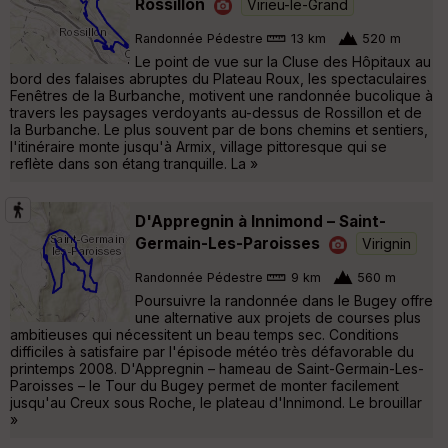
Rossillon
Virieu-le-Grand
Randonnée Pédestre
13 km
520 m
Le point de vue sur la Cluse des Hôpitaux au
bord des falaises abruptes du Plateau Roux, les spectaculaires
Fenêtres de la Burbanche, motivent une randonnée bucolique à
travers les paysages verdoyants au-dessus de Rossillon et de
la Burbanche. Le plus souvent par de bons chemins et sentiers,
l'itinéraire monte jusqu'à Armix, village pittoresque qui se
reflète dans son étang tranquille. La »
D'Appregnin à Innimond – Saint-
Germain-Les-Paroisses
Virignin
Randonnée Pédestre
9 km
560 m
Poursuivre la randonnée dans le Bugey offre
une alternative aux projets de courses plus
ambitieuses qui nécessitent un beau temps sec. Conditions
difficiles à satisfaire par l'épisode météo très défavorable du
printemps 2008. D'Appregnin – hameau de Saint-Germain-Les-
Paroisses – le Tour du Bugey permet de monter facilement
jusqu'au Creux sous Roche, le plateau d'Innimond. Le brouillar
»