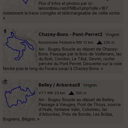
Plus d'infos et photos par ici :
lemontbleu.net/PMBurl.php?idAr=187
notamment la trace corrigée et téléchargeable de cette sortie.
»
Chazey-Bons - Pont-Perret2
Virignin
Randonnée Pédestre
13 km
230 m
Ain - Bugey. Boucle au départ de Chazey-
Bons. Passage par le Bois de Voillenans, lac
du Bret, Condon, Le Tillut, Gevrin, roche
percée du Pont Perret. Descente sur la voie
ferrée puis le long du Furans jusqu'à Chazey-Bons. »
Belley / Arboréaz8
Virignin
VTT
23 km
350 m
Ain - Bugey. Boucle au départ de Belley.
Passage à Vieugey, Pont de Thoys, source
d'Huile, fontaine Valin, Colomieu, lac
d'Arboréaz, Prés de Bonde, Les Brûlas,
Bognens, Bilignin. »