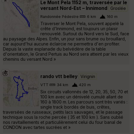
Le Mont Pela 1152 m, traversée par le
versant Nord-Est – Innimond
Groslée
Randonnée Pédestre
6 km
160 m
Traverser le Mont Pela, souvent appelé la
crête d'Innimond, est toujours un plaisir
renouvelé. Surtout du Nord vers le Sud, face
au paysage des Alpes. Enfin, un jour sans brume ou brouillard,
car aujourd'hui aucune éclaircie ne permettra d'en profiter.
Depuis la vaste esplanade du belvédère de la table
d'orientation, le Grand Pertuis au Nord sera atteint par les vieux
chemins du versant Nord »
rando vtt belley
Virignin
VTT
34 km
420 m
Six circuits vallonnés de 12, 20, 35, 50, 70 et
100 km avec un dénivelé cumulé allant de
160 à 1800 m. Les parcours sont très variés :
single track bordés de buis, crêtes,
traversées de ruisseaux, petits lacs sauvages, et le passage
technique sous la roche percée ( 35 et 100 km ). Sans oublié
nos ravitaillements et particulièrement celui du four banal de
CONDON avec tartes sucrées et »