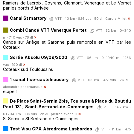
Ramiers de Lacroix, Goyrans, Clermont, Venerque et Le Vernet
par les bords d'Arrivée.
Canal St martory
VTT · 40 km · 626 vus · 50 dl ·
Carole.Millet
Combi Canoé VTT Venerque Portet
VTT · 52 km · D+340
m · 740 vus · 76 dl
Canoé sur Ariège et Garonne puis remontée en VTT par les
Coteaux
Sortie Absolu 09/09/2020
VTT · 66 km · D+1040 m · 1256
vus · 190 dl
Coteaux sud Toulousains
1 canal tlse-castelnaudary
VTT · 65 km · 377 vus · 26 dl ·
alexandre.pedemanaud
etape 1
De Place Saint-Sernin 2bis, Toulouse à Place du Bout du
Pont 131, Saint-Bertrand-de-Comminges
VTT · 145 km ·
D+2040 m · 339 vus · 28 dl ·
pierreclaverie31
St Sernin à St Bertrand de Comminges
Test Visu GPX Aérodrome Lasbordes
VTT · 11 km · 475