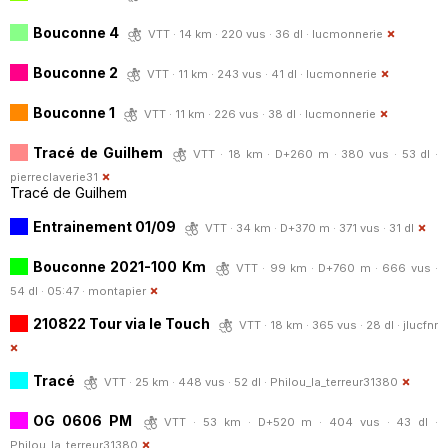
Bouconne 4
VTT · 14 km · 220 vus · 36 dl ·
lucmonnerie
Bouconne 2
VTT · 11 km · 243 vus · 41 dl ·
lucmonnerie
Bouconne 1
VTT · 11 km · 226 vus · 38 dl ·
lucmonnerie
Tracé de Guilhem
VTT · 18 km · D+260 m · 380 vus · 53 dl ·
pierreclaverie31
Tracé de Guilhem
Entrainement 01/09
VTT · 34 km · D+370 m · 371 vus · 31 dl
Bouconne 2021-100 Km
VTT · 99 km · D+760 m · 666 vus ·
54 dl · 05:47 ·
montapier
210822 Tour via le Touch
VTT · 18 km · 365 vus · 28 dl ·
jlucfnr
Tracé
VTT · 25 km · 448 vus · 52 dl ·
Philou_la_terreur31380
OG 0606 PM
VTT · 53 km · D+520 m · 404 vus · 43 dl ·
Philou_la_terreur31380