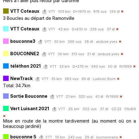
Hers à l'aller puis retour par Garonne
VTT Coteaux
VTT · 103 km · D+1970 m · 815 vus · 134 dl
3 Boucles au départ de Ramonville
VTT Coteaux
VTT · 42 km · D+810 m · 328 vus · 37 dl
bouconne3
VTT · 30 km · 336 vus · 28 dl ·
anduze.yves
BOUCONNE2
VTT · 30 km · 313 vus · 21 dl ·
anduze.yves
téléthon 2021
VTT · 23 km · D+270 m · 340 vus · 50 dl ·
flr1999
NewTrack
VTT · 35 km · 383 vus · 36 dl ·
Ludovic.Born
Total: 34.7km
Sortie Bouconne
VTT · 21 km · 320 vus · 41 dl ·
flr1999
Vert Luisant 2021
VTT · 26 km · 302 vus · 37 dl · 02:22 ·
Oliv89
Mise en route de la montre tardivement (au moment où on a
beaucoup jardiné)
bouconne 5
VTT · 19 km · 242 vus · 39 dl ·
lucmonnerie