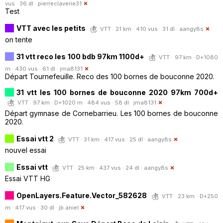
vus · 36 dl ·
pierreclaverie31
Test
VTT avec les petits
VTT · 21 km · 410 vus · 31 dl ·
aangy8s
on tente
31 vtt reco les 100 bdb 97km 1100d+
VTT · 97 km · D+1080
m · 430 vus · 61 dl ·
jma8131
Départ Tournefeuille. Reco des 100 bornes de bouconne 2020.
31 vtt les 100 bornes de bouconne 2020 97km 700d+
VTT · 97 km · D+1020 m · 484 vus · 58 dl ·
jma8131
Départ gymnase de Cornebarrieu. Les 100 bornes de bouconne
2020.
Essai vtt 2
VTT · 31 km · 417 vus · 25 dl ·
aangy8s
nouvel essai
Essai vtt
VTT · 25 km · 437 vus · 24 dl ·
aangy8s
Essai VTT HG
OpenLayers.Feature.Vector_582628
VTT · 23 km · D+250
m · 417 vus · 30 dl ·
jb.aniel