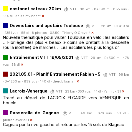
castanet coteaux 30km
VTT · 30 km · D+390 m · 885 vus ·
134 dl ·
de.saintvincent
Downstairs and upstairs Toulouse
VTT · 28 km · D+410 m
· 1351 vus · 55 dl · 8 photos · 02:50 ·
Thierry Ô Gravel !
Nouvelle thématique pour visiter Toulouse en vélo : les escaliers
... Florilège des plus « beaux » coins se prêtant à la descente
(ou la montée) de marches ... Les escaliers les plus longs d'
Entrainement VTT 19/05/2021
VTT · 29 km · D+500 m · 478
vus · 58 dl
2021.05.01 - Planif Entrainement Fabien - 5
VTT · 99 km
· D+1250 m · 839 vus · 140 dl ·
therubiksman
Lacroix-Venerque
VTT · 23 km · 353 vus · 41 dl ·
Yannick 31
Tracé au départ de LACROIX FLGARDE vers VENERQUE en
boucle.
Passerelle de Gagnac
VTT · 46 km · 676 vus · 51 dl ·
pierreclaverie31
Gagnac par la rive gauche et retour par les 15 sols de Blagnac