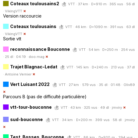
Coteaux toulousains2
VTT · 37 km · D+910 m · 365 vus · 56 dl
·
VikingVTT
Version raccourcie
Coteaux toulousains
VTT · 46 km · D+1090 m · 391 vus · 63 dl
·
VikingVTT
Sortie vtt
reconnaissance Bouconne
VTT · 54 km · D+250 m · 254 vus
· 25 dl · 04:19 ·
doo.mag
Trajet Blagnac-Ledat
VTT · 145 km · D+240 m · 213 vus · 37 dl
·
Antoine.Vernier
Vert Luisant 2022
VTT · 27 km · 579 vus · 35 dl · 01:48 ·
Oliv89
Parcours B (pas de difficulté particulière)
vtt-tour-bouconne
VTT · 43 km · 325 vus · 49 dl ·
jmviry
sud-bouconne
VTT · 34 km · D+200 m · 399 vus · 58 dl ·
jmviry
Test_Bosses_Bouconne
VTT · 88 km · D+920 m · 294 vus ·