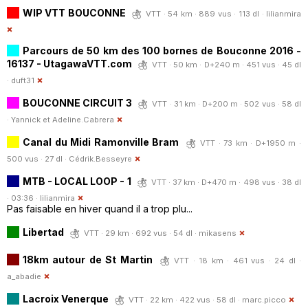
WIP VTT BOUCONNE
VTT · 54 km · 889 vus · 113 dl ·
lilianmira
Parcours de 50 km des 100 bornes de Bouconne 2016 -
16137 - UtagawaVTT.com
VTT · 50 km · D+240 m · 451 vus · 45 dl
·
duft31
BOUCONNE CIRCUIT 3
VTT · 31 km · D+200 m · 502 vus · 58 dl
·
Yannick et Adeline.Cabrera
Canal du Midi Ramonville Bram
VTT · 73 km · D+1950 m ·
500 vus · 27 dl ·
Cédrik.Besseyre
MTB - LOCAL LOOP - 1
VTT · 37 km · D+470 m · 498 vus · 38 dl
· 03:36 ·
lilianmira
Pas faisable en hiver quand il a trop plu...
Libertad
VTT · 29 km · 692 vus · 54 dl ·
mikasens
18km autour de St Martin
VTT · 18 km · 461 vus · 24 dl ·
a_abadie
Lacroix Venerque
VTT · 22 km · 422 vus · 58 dl ·
marc.picco