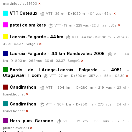
marvinloupiac31400
VTT Coteaux
VTT · 39 km · D+1020 m · 404 vus · 42 dl
petot colomikers
VTT · 19 km · 225 vus · 22 dl ·
aangy8s
Lacroix-Falgarde - 44 km
VTT · 44 km · D+800 m · 289 vus ·
42 dl · 03:37 ·
SergeC
Lacroix-Falgarde - 44 km Randovales 2005
VTT · 44
km · D+800 m · 262 vus · 30 dl · 03:37 ·
SergeC
Bords de l'Ariège-Lacroix Falgarde - 4051 -
UtagawaVTT.com
VTT · 27 km · D+390 m · 357 vus · 55 dl · 02:39
Candirathon
VTT · 304 km · D+280 m · 219 vus · 23 dl ·
lionel.hochet
Candirathon
VTT · 304 km · D+280 m · 275 vus · 24 dl ·
lionel.hochet
Hers puis Garonne
VTT · 72 km · 333 vus · 32 dl ·
pierreclaverie31