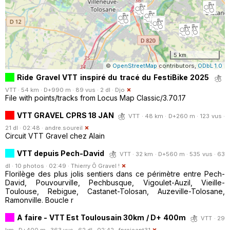
5 km
©
OpenStreetMap
contributors,
ODbL 1.0
Ride Gravel VTT inspiré du tracé du FestiBike 2025
VTT · 54 km · D+990 m · 89 vus · 2 dl ·
Djo
File with points/tracks from Locus Map Classic/3.70.17
VTT GRAVEL CPRS 18 JAN
VTT · 48 km · D+260 m · 123 vus ·
21 dl · 02:48 ·
andre.soureil
Circuit VTT Gravel chez Alain
VTT depuis Pech-David
VTT · 32 km · D+560 m · 535 vus · 63
dl · 10 photos · 02:49 ·
Thierry Ô Gravel !
Florilège des plus jolis sentiers dans ce périmètre entre Pech-
David, Pouvourville, Pechbusque, Vigoulet-Auzil, Vieille-
Toulouse, Rebigue, Castanet-Tolosan, Auzeville-Tolosane,
Ramonville. Boucle r
A faire - VTT Est Toulousain 30km / D+ 400m
VTT · 29
km · D+400 m · 363 vus · 62 dl · 02:42 ·
fprejeant31