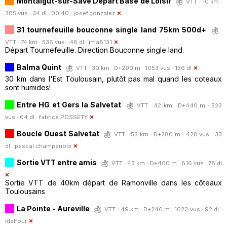
Montaigut-sur-Save Départ Base de Loisir
VTT · 10 km ·
305 vus · 34 dl · 00:40 ·
josef.gonzalez
31 tournefeuille bouconne single land 75km 500d+
VTT · 74 km · 536 vus · 46 dl ·
jma8131
Départ Tournefeuille. Direction Bouconne single land.
Balma Quint
VTT · 30 km · D+290 m · 1053 vus · 136 dl
30 km dans l'Est Toulousain, plutôt pas mal quand les coteaux
sont humides!
Entre HG et Gers la Salvetat
VTT · 42 km · D+440 m · 523
vus · 64 dl ·
fabrice.POSSETY
Boucle Ouest Salvetat
VTT · 53 km · D+280 m · 428 vus · 33
dl ·
pascal.champenois
Sortie VTT entre amis
VTT · 43 km · D+400 m · 816 vus · 78 dl
Sortie VTT de 40km départ de Ramonville dans les côteaux
Toulousains
La Pointe - Aureville
VTT · 49 km · D+240 m · 1022 vus · 92 dl ·
ldelfour