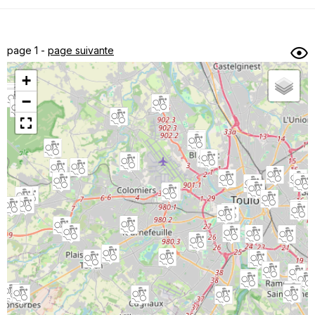
Dénivelé min/max
Auteur
Dossier
et
page 1 -
page suivante
sous-dossiers
+
Trier par
−
Horodatage
Photos