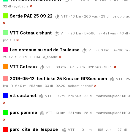
32 dl ·
a_abadie
Sortie PAE 25 09 22
VTT · 16 km · 260 vus · 29 dl ·
velopibrac
VTT Coteaux shunt
VTT · 26 km · D+560 m · 421 vus · 43 dl ·
jools31
Les coteaux au sud de Toulouse
VTT · 60 km · D+790 m ·
299 vus · 30 dl · 03:04 ·
a_abadie
VTT Coteaux
VTT · 63 km · D+1370 m · 928 vus · 90 dl
2019-05-12-festibike 25 Kms on GPSies.com
VTT · 25
km · D+640 m · 253 vus · 33 dl · 02:20 ·
sebastiendhelf
vtt castanet
VTT · 19 km · 279 vus · 35 dl ·
marvinloupiac31400
parc pomme
VTT · 10 km · 251 vus · 28 dl ·
marvinloupiac31400
parc cite de lespace
VTT · 10 km · 195 vus · 27 dl ·