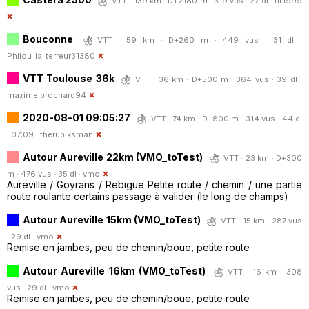
VTT · 139 km · D+2180 m · 319 vus · 27 dl ·
flr1999
Bouconne
VTT · 59 km · D+260 m · 449 vus · 31 dl ·
Philou_la_terreur31380
VTT Toulouse 36k
VTT · 36 km · D+500 m · 364 vus · 39 dl ·
maxime.brochard94
2020-08-01 09:05:27
VTT · 74 km · D+800 m · 314 vus · 44 dl
· 07:09 ·
therubiksman
Autour Aureville 22km (VMO_toTest)
VTT · 23 km · D+300
m · 476 vus · 35 dl ·
vmo
Aureville / Goyrans / Rebigue Petite route / chemin / une partie
route roulante certains passage à valider (le long de champs)
Autour Aureville 15km (VMO_toTest)
VTT · 15 km · 287 vus
· 29 dl ·
vmo
Remise en jambes, peu de chemin/boue, petite route
Autour Aureville 16km (VMO_toTest)
VTT · 16 km · 308
vus · 29 dl ·
vmo
Remise en jambes, peu de chemin/boue, petite route