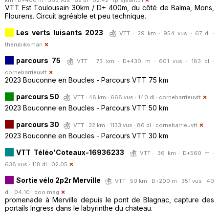
VTT Est Toulousain 30km / D+ 400m, du côté de Balma, Mons,
Flourens. Circuit agréable et peu technique.
Les verts luisants 2023
VTT · 29 km · 954 vus · 67 dl ·
therubiksman
parcours 75
VTT · 73 km · D+430 m · 601 vus · 183 dl ·
cornebarrieuvtt
2023 Bouconne en Boucles - Parcours VTT 75 km
parcours 50
VTT · 48 km · 668 vus · 140 dl ·
cornebarrieuvtt
2023 Bouconne en Boucles - Parcours VTT 50 km
parcours 30
VTT · 32 km · 1133 vus · 86 dl ·
cornebarrieuvtt
2023 Bouconne en Boucles - Parcours VTT 30 km
VTT Téléo'Coteaux-16936233
VTT · 36 km · D+560 m ·
638 vus · 118 dl · 02:05
Sortie vélo 2p2r Merville
VTT · 50 km · D+200 m · 351 vus · 40
dl · 04:10 ·
doo.mag
promenade à Merville depuis le pont de Blagnac, capture des
portails Ingress dans le labyrinthe du chateau.