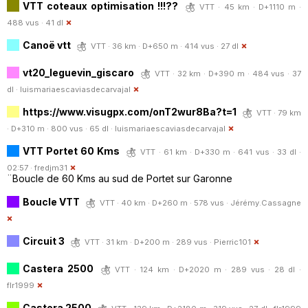
VTT coteaux optimisation !!!??
VTT · 45 km · D+1110 m ·
488 vus · 41 dl
Canoë vtt
VTT · 36 km · D+650 m · 414 vus · 27 dl
vt20_leguevin_giscaro
VTT · 32 km · D+390 m · 484 vus · 37
dl ·
luismariaescaviasdecarvajal
https://www.visugpx.com/onT2wur8Ba?t=1
VTT · 79 km
· D+310 m · 800 vus · 65 dl ·
luismariaescaviasdecarvajal
VTT Portet 60 Kms
VTT · 61 km · D+330 m · 641 vus · 33 dl ·
02:57 ·
fredjm31
¨Boucle de 60 Kms au sud de Portet sur Garonne
Boucle VTT
VTT · 40 km · D+260 m · 578 vus ·
Jérémy.Cassagne
Circuit 3
VTT · 31 km · D+200 m · 289 vus ·
Pierric101
Castera 2500
VTT · 124 km · D+2020 m · 289 vus · 28 dl ·
flr1999
Castera 2500