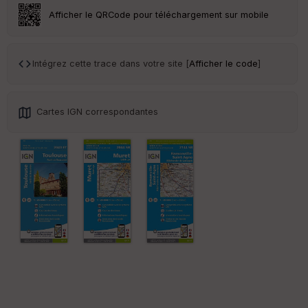
ar
Afficher le QRCode pour téléchargement sur mobile
en
ce
Intégrez cette trace dans votre site [
Afficher le code
]
Po
int
illé
s
Cartes IGN correspondantes
S
e
n
s
St
re
et
Vi
e
w