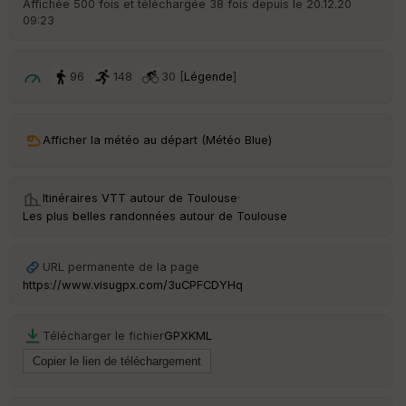
Affichée 500 fois et téléchargée 38 fois depuis le 20.12.20
09:23
ar
ri
v
é
96
148
30 [
Légende
]
e
C
ou
Afficher la météo au départ (Météo Blue)
le
ur
Itinéraires VTT autour de
Toulouse
·
Les plus belles randonnées autour de Toulouse
Ep
URL permanente de la page
ai
https://www.visugpx.com/3uCPFCDYHq
ss
eu
r
Télécharger le fichier
GPX
KML
Tr
an
sp