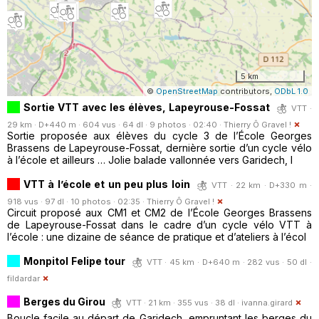
5 km
©
OpenStreetMap
contributors,
ODbL 1.0
Sortie VTT avec les élèves, Lapeyrouse-Fossat
VTT ·
29 km · D+440 m · 604 vus · 64 dl · 9 photos · 02:40 ·
Thierry Ô Gravel !
Sortie proposée aux élèves du cycle 3 de l’École Georges
Brassens de Lapeyrouse-Fossat, dernière sortie d’un cycle vélo
à l’école et ailleurs … Jolie balade vallonnée vers Garidech, l
VTT à l’école et un peu plus loin
VTT · 22 km · D+330 m ·
918 vus · 97 dl · 10 photos · 02:35 ·
Thierry Ô Gravel !
Circuit proposé aux CM1 et CM2 de l’École Georges Brassens
de Lapeyrouse-Fossat dans le cadre d’un cycle vélo VTT à
l’école : une dizaine de séance de pratique et d’ateliers à l’écol
Monpitol Felipe tour
VTT · 45 km · D+640 m · 282 vus · 50 dl ·
fildardar
Berges du Girou
VTT · 21 km · 355 vus · 38 dl ·
ivanna.girard
Boucle facile au départ de Garidech, empruntant les berges du