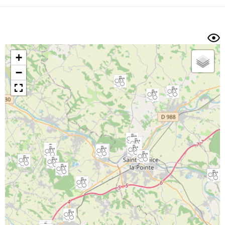
Dénivelé min/max
Auteur
Dossier
et
sous-dossiers
+
Trier par
−
Horodatage
Photos