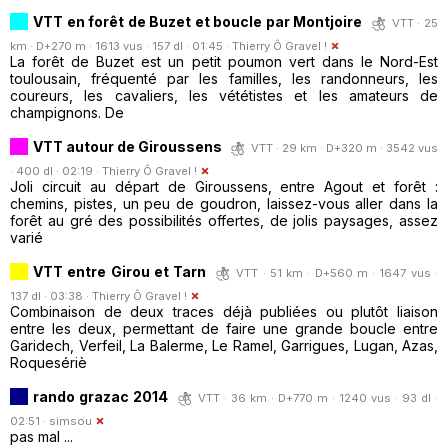
VTT en forêt de Buzet et boucle par Montjoire
VTT · 25
km · D+270 m · 1613 vus · 157 dl · 01:45 ·
Thierry Ô Gravel !
La forêt de Buzet est un petit poumon vert dans le Nord-Est
toulousain, fréquenté par les familles, les randonneurs, les
coureurs, les cavaliers, les vététistes et les amateurs de
champignons. De
VTT autour de Giroussens
VTT · 29 km · D+320 m · 3542 vus
· 400 dl · 02:19 ·
Thierry Ô Gravel !
Joli circuit au départ de Giroussens, entre Agout et forêt :
chemins, pistes, un peu de goudron, laissez-vous aller dans la
forêt au gré des possibilités offertes, de jolis paysages, assez
varié
VTT entre Girou et Tarn
VTT · 51 km · D+560 m · 1647 vus ·
137 dl · 03:38 ·
Thierry Ô Gravel !
Combinaison de deux traces déjà publiées ou plutôt liaison
entre les deux, permettant de faire une grande boucle entre
Garidech, Verfeil, La Balerme, Le Ramel, Garrigues, Lugan, Azas,
Roquesériè
rando grazac 2014
VTT · 36 km · D+770 m · 1240 vus · 93 dl ·
02:51 ·
simsou
pas mal ...