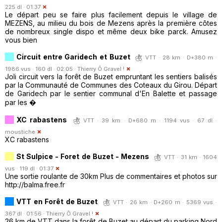
225 dl · 01:37
Le départ peu se faire plus facilement depuis le village de
MEZENS, au milieu du bois de Mezens après la première côtes
de nombreux single dispo et même deux bike parck. Amusez
vous bien
Circuit entre Garidech et Buzet
VTT · 28 km · D+380 m ·
1986 vus · 160 dl · 02:05 ·
Thierry Ô Gravel !
Joli circuit vers la forêt de Buzet empruntant les sentiers balisés
par la Communauté de Communes des Coteaux du Girou. Départ
de Garidech par le sentier communal d'En Balette et passage
par les �
XC rabastens
VTT · 39 km · D+680 m · 1194 vus · 67 dl ·
moustiche
XC rabastens
St Sulpice - Foret de Buzet - Mezens
VTT · 31 km · 1604
vus · 119 dl · 01:37
Une sortie roulante de 30km Plus de commentaires et photos sur
http://balma.free.fr
VTT en Forêt de Buzet
VTT · 26 km · D+260 m · 5369 vus ·
367 dl · 01:56 ·
Thierry Ô Gravel !
26 km de VTT dans la forêt de Buzet au départ du parking Nord