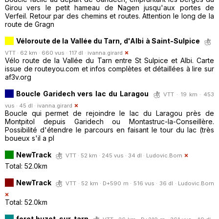
Girou vers le petit hameau de Nagen jusqu'aux portes de
Verfeil. Retour par des chemins et routes. Attention le long de la
route de Gragn
Véloroute de la Vallée du Tarn, d'Albi à Saint-Sulpice
VTT · 62 km · 660 vus · 117 dl ·
ivanna.girard
Vélo route de la Vallée du Tarn entre St Sulpice et Albi. Carte
issue de routeyou.com et infos complètes et détaillées à lire sur
af3v.org
Boucle Garidech vers lac du Laragou
VTT · 19 km · 453
vus · 45 dl ·
ivanna.girard
Boucle qui permet de rejoindre le lac du Laragou près de
Montpitol depuis Garidech ou Montastruc-la-Conseillère.
Possibilité d'étendre le parcours en faisant le tour du lac (très
boueux s'il a pl
NewTrack
VTT · 52 km · 245 vus · 34 dl ·
Ludovic.Born
Total: 52.0km
NewTrack
VTT · 52 km · D+590 m · 516 vus · 36 dl ·
Ludovic.Born
Total: 52.0km
foret buzet-sur-tarn