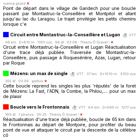
ivanna.girard
Point de départ dans le village de Garidech pour une boucle
passant par Montastruc-la-Conseillère et Montpitol et allant
jusqu'au lac du Laragou. Le trajet privilégie les petits chemins
lorsque c'e
Circuit entre Montastruc-la-Conseillère et Lugan
VTT
· 46 km · D+810 m · 1193 vus · 96 dl · 03:08 ·
Thierry Ô Gravel !
Circuit entre Montastruc-la-Conseillère et Lugan Réactualisation
d'une trace déjà publiée. Traversée de Montastruc-la-
Conseillère, puis passage à Roquesérière, Azas, Lugan, retour
par Roque
Mézens: un max de single
VTT · 37 km · D+1010 m · 3100 vus
· 355 dl · 03:06 ·
gaillus
Cette boucle reprend les singles les plus 'réputés' de la foret
de Mézens: La Fast, l'ADN, la Combe, la Philou,..... pour un max
de plaisir
Boucle vers le Frontonnais
VTT · 64 km · D+590 m · 1277 vus
· 169 dl · 7 photos · 05:25 ·
Thierry Ô Gravel !
Réactualisation d'une trace déjà publiée, boucle de 65 km dans
le Frontonnais au départ de Montjoire, pour profiter du beau
point de vue et attaquer le circuit par la descente de la célèbre
cô