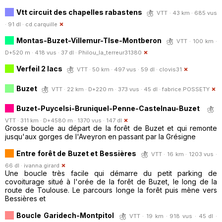
Vtt circuit des chapelles rabastens
VTT · 43 km · 685 vus
· 91 dl ·
cd.carquille
Montas-Buzet-Villemur-Tlse-Montberon
VTT · 100 km ·
D+520 m · 418 vus · 37 dl ·
Philou_la_terreur31380
Verfeil 2 lacs
VTT · 50 km · 497 vus · 59 dl ·
clovis31
Buzet
VTT · 22 km · D+220 m · 373 vus · 45 dl ·
fabrice.POSSETY
Buzet-Puycelsi-Bruniquel-Penne-Castelnau-Buzet
VTT · 311 km · D+4580 m · 1370 vus · 147 dl
Grosse boucle au départ de la forêt de Buzet et qui remonte
jusqu'aux gorges de l'Aveyron en passant par la Grésigne
Entre forêt de Buzet et Bessières
VTT · 16 km · 1203 vus ·
66 dl ·
ivanna.girard
Une boucle très facile qui démarre du petit parking de
covoiturage situé à l'orée de la forêt de Buzet, le long de la
route de Toulouse. Le parcours longe la forêt puis mène vers
Bessières et
Boucle Garidech-Montpitol
VTT · 19 km · 918 vus · 45 dl ·