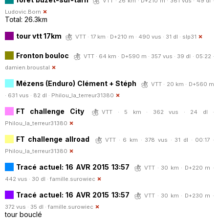
VTT · 26 km · D+210 m · 361 vus · 49 dl ·
Ludovic.Born
Total: 26.3km
tour vtt 17km
VTT · 17 km · D+210 m · 490 vus · 31 dl ·
slp31
Fronton bouloc
VTT · 64 km · D+590 m · 357 vus · 39 dl · 05:22 ·
damien.broustal
Mézens (Enduro) Clément + Stéph
VTT · 20 km · D+560 m
· 631 vus · 82 dl ·
Philou_la_terreur31380
FT challenge City
VTT · 5 km · 362 vus · 24 dl ·
Philou_la_terreur31380
FT challenge allroad
VTT · 6 km · 378 vus · 31 dl · 00:17 ·
Philou_la_terreur31380
Tracé actuel: 16 AVR 2015 13:57
VTT · 30 km · D+220 m ·
442 vus · 30 dl ·
famille.surowiec
Tracé actuel: 16 AVR 2015 13:57
VTT · 30 km · D+230 m ·
372 vus · 35 dl ·
famille.surowiec
tour bouclé