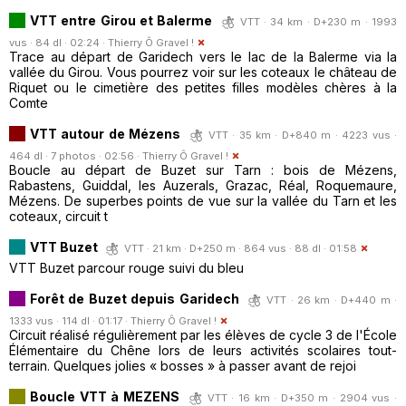
VTT entre Girou et Balerme
VTT · 34 km · D+230 m · 1993
vus · 84 dl · 02:24 ·
Thierry Ô Gravel !
Trace au départ de Garidech vers le lac de la Balerme via la
vallée du Girou. Vous pourrez voir sur les coteaux le château de
Riquet ou le cimetière des petites filles modèles chères à la
Comte
VTT autour de Mézens
VTT · 35 km · D+840 m · 4223 vus ·
464 dl · 7 photos · 02:56 ·
Thierry Ô Gravel !
Boucle au départ de Buzet sur Tarn : bois de Mézens,
Rabastens, Guiddal, les Auzerals, Grazac, Réal, Roquemaure,
Mézens. De superbes points de vue sur la vallée du Tarn et les
coteaux, circuit t
VTT Buzet
VTT · 21 km · D+250 m · 864 vus · 88 dl · 01:58
VTT Buzet parcour rouge suivi du bleu
Forêt de Buzet depuis Garidech
VTT · 26 km · D+440 m ·
1333 vus · 114 dl · 01:17 ·
Thierry Ô Gravel !
Circuit réalisé régulièrement par les élèves de cycle 3 de l'École
Élémentaire du Chêne lors de leurs activités scolaires tout-
terrain. Quelques jolies « bosses » à passer avant de rejoi
Boucle VTT à MEZENS
VTT · 16 km · D+350 m · 2904 vus ·