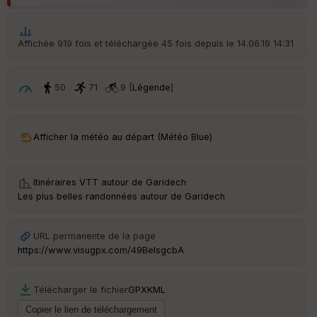
Aff
ic
he
r
Affichée 919 fois et téléchargée 45 fois depuis le 14.06.19 14:31
d
é
p
ar
50
71
9 [
Légende
]
t
ar
Afficher la météo au départ (Météo Blue)
ri
v
é
e
Itinéraires VTT autour de
Garidech
·
Les plus belles randonnées autour de Garidech
C
ou
le
URL permanente de la page
ur
https://www.visugpx.com/49BeIsgcbA
Télécharger le fichier
GPX
KML
Ep