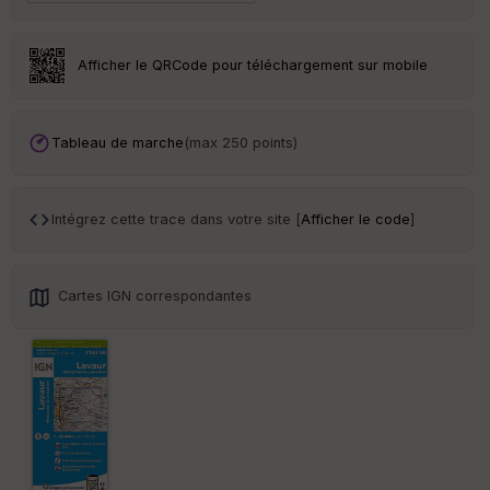
ai
ss
eu
r
Afficher le QRCode pour téléchargement sur mobile
Tr
an
Tableau de marche
(max 250 points)
sp
ar
en
ce
Intégrez cette trace dans votre site [
Afficher le code
]
Po
int
Cartes IGN correspondantes
illé
s
S
e
n
s