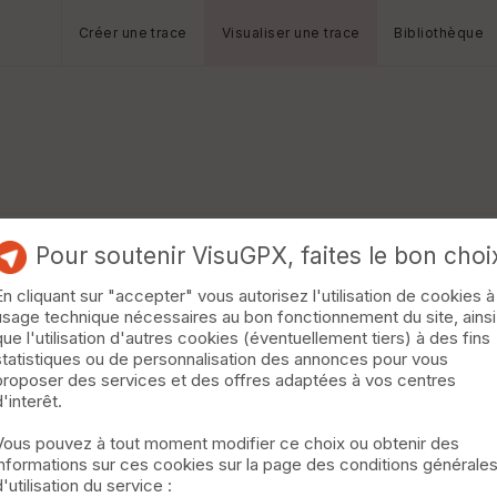
Créer une trace
Visualiser une trace
Bibliothèque
Pour soutenir VisuGPX, faites le bon choi
En cliquant sur "accepter" vous autorisez l'utilisation de cookies à
usage technique nécessaires au bon fonctionnement du site, ainsi
que l'utilisation d'autres cookies (éventuellement tiers) à des fins
statistiques ou de personnalisation des annonces pour vous
proposer des services et des offres adaptées à vos centres
d'interêt.
Vous pouvez à tout moment modifier ce choix ou obtenir des
informations sur ces cookies sur la page des conditions générale
d'utilisation du service :