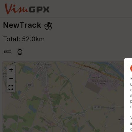
NewTrack
Total: 52.0km
+
−