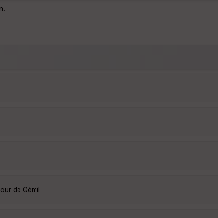
n.
tour de Gémil