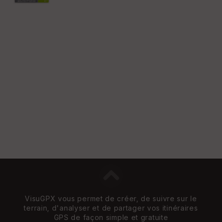
Vi
e
w
VisuGPX vous permet de créer, de suivre sur le
terrain, d'analyser et de partager vos itinéraires
GPS de façon simple et gratuite