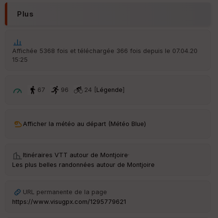
r
d
Plus
é
p
ar
t
Affichée 5368 fois et téléchargée 366 fois depuis le 07.04.20
15:25
ar
ri
v
é
67
96
24 [
Légende
]
e
C
ou
Afficher la météo au départ (Météo Blue)
le
ur
Itinéraires VTT autour de
Montjoire
·
Les plus belles randonnées autour de Montjoire
Ep
URL permanente de la page
ai
https://www.visugpx.com/1295779621
ss
eu