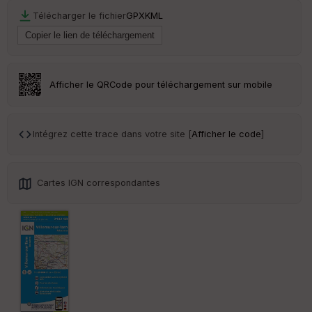
r
Télécharger le fichier
GPX
KML
Tr
an
sp
ar
Afficher le QRCode pour téléchargement sur mobile
en
ce
Intégrez cette trace dans votre site [
Afficher le code
]
Po
int
illé
s
Cartes IGN correspondantes
S
e
n
s
St
re
et