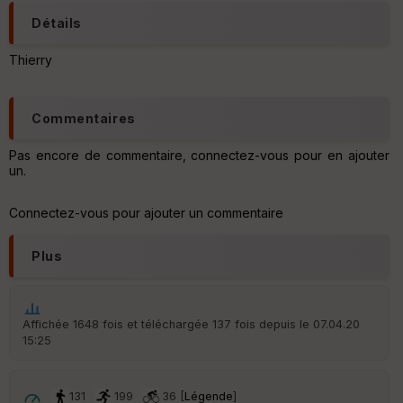
tu
Détails
re
IG
N
Thierry
Aff
ic
Commentaires
he
r
d
Pas encore de commentaire, connectez-vous pour en ajouter
é
un.
p
ar
Connectez-vous pour ajouter un commentaire
t
ar
Plus
ri
v
é
e
Affichée 1648 fois et téléchargée 137 fois depuis le 07.04.20
15:25
C
ou
le
ur
131
199
36 [
Légende
]