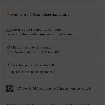
Afficher la météo au départ (Météo Blue)
Ep
ai
ss
Itinéraires VTT autour de
Garidech
·
eu
Les plus belles randonnées autour de Garidech
r
URL permanente de la page
Tr
https://www.visugpx.com/1411225401
an
sp
ar
Télécharger le fichier
GPX
KML
en
ce
Po
int
Afficher le QRCode pour téléchargement sur mobile
illé
s