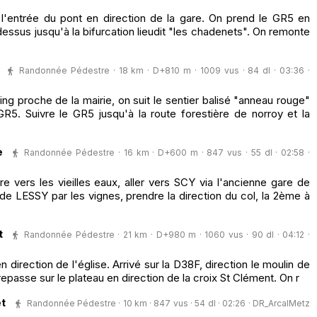
 l'entrée du pont en direction de la gare. On prend le GR5 en
essus jusqu'à la bifurcation lieudit "les chadenets". On remonte
Randonnée Pédestre · 18 km · D+810 m · 1009 vus · 84 dl · 03:36 ·
ng proche de la mairie, on suit le sentier balisé "anneau rouge"
R5. Suivre le GR5 jusqu'à la route forestière de norroy et la
e
Randonnée Pédestre · 16 km · D+600 m · 847 vus · 55 dl · 02:58 ·
vers les vieilles eaux, aller vers SCY via l'ancienne gare de
e LESSY par les vignes, prendre la direction du col, la 2ème à
t
Randonnée Pédestre · 21 km · D+980 m · 1060 vus · 90 dl · 04:12 ·
 direction de l'église. Arrivé sur la D38F, direction le moulin de
repasse sur le plateau en direction de la croix St Clément. On r
et
Randonnée Pédestre · 10 km · 847 vus · 54 dl · 02:26 ·
DR_ArcalMetz