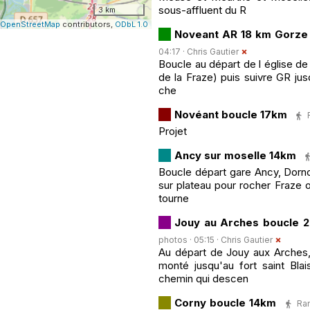
sous-affluent du R
3 km
OpenStreetMap
contributors,
ODbL 1.0
Noveant AR 18 km Gorze
04:17 ·
Chris Gautier
Boucle au départ de l église de
de la Fraze) puis suivre GR jus
che
Novéant boucle 17km
Projet
Ancy sur moselle 14km
Boucle départ gare Ancy, Dorno
sur plateau pour rocher Fraze o
tourne
Jouy au Arches boucle 
photos · 05:15 ·
Chris Gautier
Au départ de Jouy aux Arches, 
monté jusqu'au fort saint Bla
chemin qui descen
Corny boucle 14km
Ran