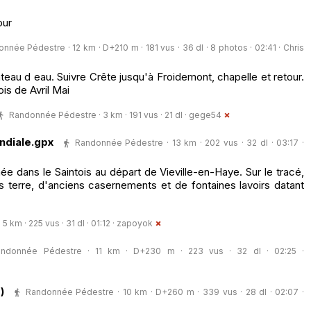
our
nnée Pédestre · 12 km · D+210 m · 181 vus · 36 dl · 8 photos · 02:41 ·
Chris
teau d eau. Suivre Crête jusqu'à Froidemont, chapelle et retour.
s de Avril Mai
Randonnée Pédestre · 3 km · 191 vus · 21 dl ·
gege54
ndiale.gpx
Randonnée Pédestre · 13 km · 202 vus · 32 dl · 03:17 ·
e dans le Saintois au départ de Vieville-en-Haye. Sur le tracé,
 terre, d'anciens casernements et de fontaines lavoirs datant
km · 225 vus · 31 dl · 01:12 ·
zapoyok
andonnée Pédestre · 11 km · D+230 m · 223 vus · 32 dl · 02:25 ·
)
Randonnée Pédestre · 10 km · D+260 m · 339 vus · 28 dl · 02:07 ·