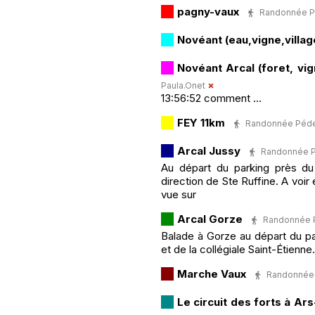
pagny-vaux
Randonnée Péd
Novéant (eau,vigne,villag
Novéant Arcal (foret, vig
Paula.Onet
13:56:52 comment ...
FEY 11km
Randonnée Pédest
Arcal Jussy
Randonnée Péd
Au départ du parking près du 
direction de Ste Ruffine. A voir 
vue sur
Arcal Gorze
Randonnée Pé
Balade à Gorze au départ du par
et de la collégiale Saint-Étienne.
Marche Vaux
Randonnée P
Le circuit des forts à Ar