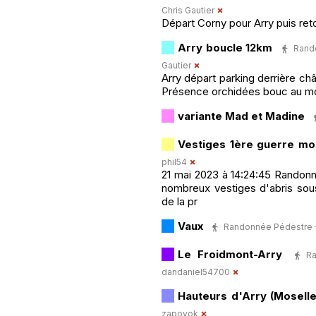
Chris Gautier
Départ Corny pour Arry puis ret
Arry boucle 12km
Rando
Gautier
Arry départ parking derrière châ
Présence orchidées bouc au moi
variante Mad et Madine
Vestiges 1ère guerre mo
phil54
21 mai 2023 à 14:24:45 Randonné
nombreux vestiges d'abris sous
de la pr
Vaux
Randonnée Pédestre · 5 
Le Froidmont-Arry
R
dandaniel54700
Hauteurs d'Arry (Moselle
zapoyok