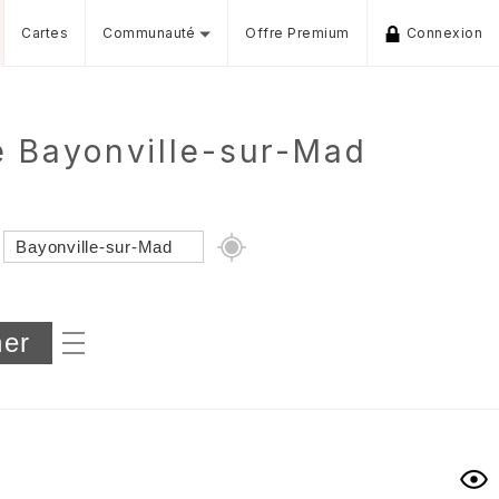
Cartes
Communauté
Offre Premium
Connexion
e Bayonville-sur-Mad
Dénivelé min/max
iers