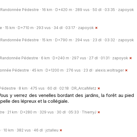
Randonnée Pédestre · 16 km · D+420 m · 289 vus · 50 dl · 03:35 ·
zapoyok
 15 km · D+710 m · 293 vus · 34 dl · 03:17 ·
zapoyok
Randonnée Pédestre · 15 km · D+790 m · 294 vus · 23 dl · 03:32 ·
zapoyok
Randonnée Pédestre · 6 km · D+240 m · 297 vus · 27 dl · 01:31 ·
zapoyok
nnée Pédestre · 45 km · D+1200 m · 276 vus · 23 dl ·
alexis.woltrager
destre · 8 km · 475 vus · 60 dl · 02:18 ·
DR_ArcalMetz
ous y verrez des venelles bordant des jardins, la forêt au pied
pelle des lépreux et la collégiale.
 · 21 km · D+280 m · 329 vus · 30 dl · 05:33 ·
ThierryJ
 10 km · 382 vus · 46 dl ·
jctalleu