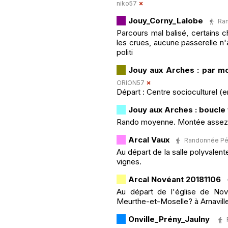
niko57
Jouy_Corny_Lalobe
Ran
Parcours mal balisé, certains c
les crues, aucune passerelle n
politi
Jouy aux Arches : par mo
ORION57
Départ : Centre socioculturel (e
Jouy aux Arches : boucle f
Rando moyenne. Montée assez l
Arcal Vaux
Randonnée Péde
Au départ de la salle polyvalent
vignes.
Arcal Novéant 20181106
Au départ de l'église de Nové
Meurthe-et-Moselle? à Arnaville.
Onville_Prény_Jaulny