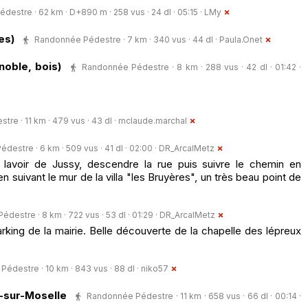
estre · 62 km · D+890 m · 258 vus · 24 dl · 05:15 ·
LMy
es)
Randonnée Pédestre · 7 km · 340 vus · 44 dl ·
Paula.Onet
noble, bois)
Randonnée Pédestre · 8 km · 288 vus · 42 dl · 01:42 ·
re · 11 km · 479 vus · 43 dl ·
mclaude.marchal
estre · 6 km · 509 vus · 41 dl · 02:00 ·
DR_ArcalMetz
lavoir de Jussy, descendre la rue puis suivre le chemin en
en suivant le mur de la villa "les Bruyères", un très beau point de
destre · 8 km · 722 vus · 53 dl · 01:29 ·
DR_ArcalMetz
king de la mairie. Belle découverte de la chapelle des lépreux
édestre · 10 km · 843 vus · 88 dl ·
niko57
s-sur-Moselle
Randonnée Pédestre · 11 km · 658 vus · 66 dl · 00:14 ·