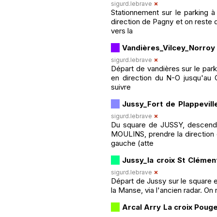
sigurd.lebrave
Stationnement sur le parking à
direction de Pagny et on reste d
vers la
Vandières_Vilcey_Norroy
sigurd.lebrave
Départ de vandières sur le parki
en direction du N-O jusqu'au G
suivre
Jussy_Fort de Plappevill
sigurd.lebrave
Du square de JUSSY, descendre 
MOULINS, prendre la direction d
gauche (atte
Jussy_la croix St Clémen
sigurd.lebrave
Départ de Jussy sur le square en
la Manse, via l'ancien radar. On 
Arcal Arry La croix Poug