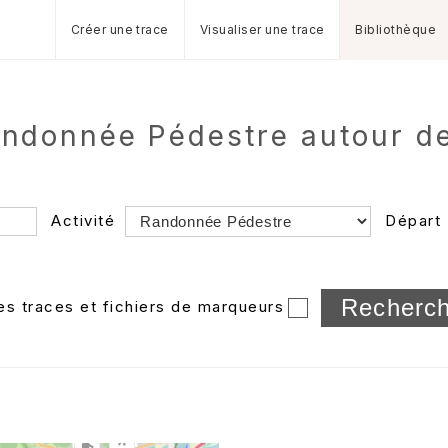
Créer une trace
Visualiser une trace
Bibliothèque
Randonnée Pédestre autour d
Activité
Départ
Longueur min/max
les traces et fichiers de marqueurs
Dossier
et sous-doss
Trier par
Horodatage
Photos