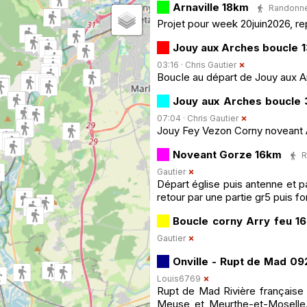
Arnaville 18km
Randonnée
Projet pour week 20juin2026, r
Jouy aux Arches boucle 
03:16 ·
Chris Gautier
Boucle au départ de Jouy aux A
Jouy aux Arches boucle
07:04 ·
Chris Gautier
Jouy Fey Vezon Corny noveant A
Noveant Gorze 16km
R
Gautier
Départ église puis antenne et p
retour par une partie gr5 puis f
Boucle corny Arry feu 1
Gautier
Onville - Rupt de Mad 0
Louis6769
Rupt de Mad Rivière française
Meuse et Meurthe-et-Moselle.