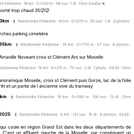
 Pédestre · 18 km · D+330 m · 38 vus · 1 dl ·
Chris Gautier
eporté trop chaud 35🥵🥵
13km
Randonnée Pédestre · 14 km · D+270 m · 59 vus · 1 dl · 6 photos ·
rches parking cimetière
 35km
Randonnée Pédestre · 35 km · D+770 m · 57 vus · 9 photos ·
rnaville Noveant croix st Clément Ars sur Moselle
andonnée Pédestre · 16 km · D+310 m · 70 vus · 2 dl · 1 photo · 04:45 ·
Chris
anoramique Moselle, croix st Clément puis Gorze, lac de la folie
orêt et un partie de l ancienne voie du tramway
6km
Randonnée Pédestre · 16 km · D+390 m · 106 vus · 13 dl ·
Chris
92025
Randonnée Pédestre · 9 km · 131 vus · 15 dl · 6 photos · 02:59 ·
 qui coule en région Grand Est dans les deux départements de
 C'est un affluent gauche de la Moselle, par conséquent un