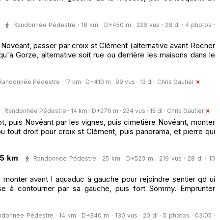
Randonnée Pédestre · 18 km · D+450 m · 226 vus · 28 dl · 4 photos ·
 Novéant, passer par croix st Clément (alternative avant Rocher
qu'à Gorze, alternative soit rue ou derrière les maisons dans le
Randonnée Pédestre · 17 km · D+410 m · 99 vus · 13 dl ·
Chris Gautier
Randonnée Pédestre · 14 km · D+270 m · 224 vus · 15 dl ·
Chris Gautier
t, puis Novéant par les vignes, puis cimetière Novéant, monter
u tout droit pour croix st Clément, puis panorama, et pierre qui
25 km
Randonnée Pédestre · 25 km · D+520 m · 219 vus · 28 dl · 10
monter avant l aquaduc à gauche pour rejoindre sentier qd ui
ise à contourner par sa gauche, puis fort Sommy. Emprunter
donnée Pédestre · 14 km · D+340 m · 130 vus · 20 dl · 5 photos · 03:05 ·