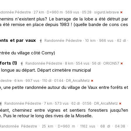
donnée Pédestre · 27 km · D+960 m · 569 vus · 05:28 ·
sigurd.lebrave
hemins n'existent plus? Le barrage de la lobe a été détruit par
'a été remise en place depuis 1983 ! (quelle bande de cons ces
nts et par vaux
Randonnée Pédestre · 10 km · 966 vus · 62 dl ·
ntrée du village côté Corny)
orts (1)
Randonnée Pédestre · 8 km · 554 vus · 56 dl ·
ORION57
ongue au départ. Départ cimetière municipal
stre · 6 km · 997 vus · 110 dl · 01:44 ·
DR_ArcalMetz
e, une petite randonnée autour du village de Vaux entre forêts et
Randonnée Pédestre · 7 km · 573 vus · 62 dl · 01:56 ·
DR_ArcalMetz
ant, cheminez entre vignes et sentiers forestiers jusqu?en
 Puis le retour le long des rives de la Moselle.
Randonnée Pédestre · 25 km · D+960 m · 1162 vus · 68 dl · 04:38 ·