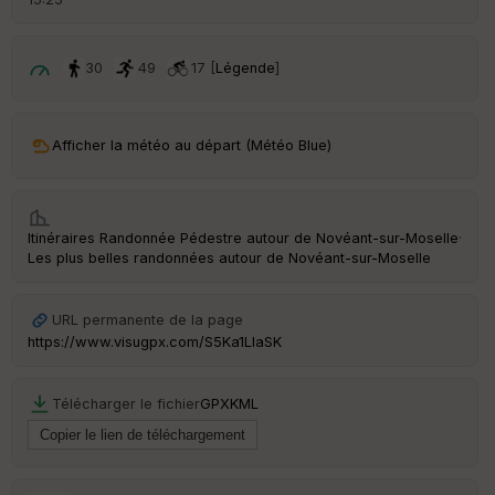
é
p
ar
t
30
49
17 [
Légende
]
ar
ri
v
Afficher la météo au départ (Météo Blue)
é
e
C
Itinéraires Randonnée Pédestre autour de
Novéant-sur-Moselle
·
ou
Les plus belles randonnées autour de Novéant-sur-Moselle
le
ur
URL permanente de la page
https://www.visugpx.com/S5Ka1LlaSK
Ep
Télécharger le fichier
GPX
KML
ai
ss
eu
r