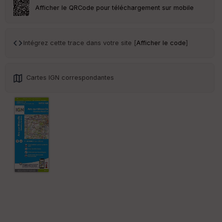
Afficher le QRCode pour téléchargement sur mobile
Tr
an
sp
ar
Intégrez cette trace dans votre site [
Afficher le code
]
en
ce
Cartes IGN correspondantes
Po
int
illé
s
S
e
n
s
St
re
et
Vi