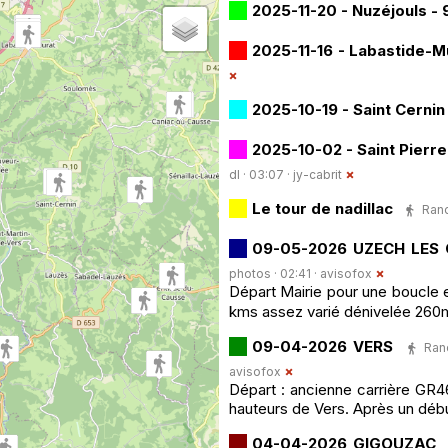
2025-11-20 - Nuzéjouls -
2025-11-16 - Labastide-M
2025-10-19 - Saint Cerni
2025-10-02 - Saint Pierre
dl · 03:07 ·
jy-cabrit
Le tour de nadillac
Rand
09-05-2026 UZECH LES
photos · 02:41 ·
avisofox
Départ Mairie pour une boucle en
kms assez varié dénivelée 260
09-04-2026 VERS
Ran
avisofox
Départ : ancienne carrière GR4
hauteurs de Vers. Après un début
04-04-2026 GIGOUZAC