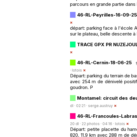
parcours en grande partie dans 
46-RL-Peyrilles-16-09-25
départ: parking face à l'école
sur le plateau, belle descente à l
TRACE GPX PR NUZEJOU
46-RL-Cernin-18-06-25
·
lotois
Départ: parking du terrain de ba
avec 254 m de dénivelé positi
goudron. P
Montamel: circuit des de
dl · 02:21 ·
serge.austruy
46-RL-Francoules-Labras
20 dl · 22 photos · 04:16 ·
lotois
Départ: petite placette du ham
820. 11,9 km avec 288 m de déniv