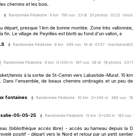
les chemins et les bois.
Randonnée Pédestre · 6 km · 190 vus · 23 dl · 20 photos · 02:22 ·
lotois
 Au départ, presque 1 km de bonne montée. Zone très vallonnée,
a fin. Le village de Peyrilles est blotti au fond d'un vallon, a
LS
Randonnée Pédestre · 6 km · 349 vus · 16 dl · 01:07 ·
marcberard02
Randonnée Pédestre · 9 km · D+200 m · 187 vus · 28 dl · 18 photos · 03:11
sket/tennis à la sortie de St-Cernin vers Labastide-Murat. 10 km
f. Dans l'ensemble, de beaux chemins ombragés et un peu de
ux fontaines
Randonnée Pédestre · 10 km · D+240 m · 366 vus · 18
salie-05-05-25
Randonnée Pédestre · 12 km · D+240 m · 162 vus ·
eau (bibliothèque accès libre) - accès au hameau depuis la D
elé positif - départ vers le Nord et retour par un petit sentier