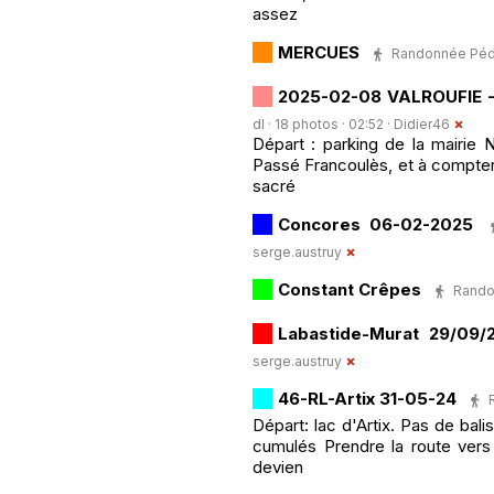
assez
MERCUES
Randonnée Pédest
2025-02-08 VALROUFIE -
dl · 18 photos · 02:52 ·
Didier46
Départ : parking de la mairie 
Passé Francoulès, et à compter 
sacré
Concores 06-02-2025
serge.austruy
Constant Crêpes
Randon
Labastide-Murat 29/09/
serge.austruy
46-RL-Artix 31-05-24
Départ: lac d'Artix. Pas de bal
cumulés Prendre la route vers 
devien