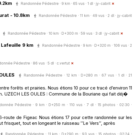
 9.2km
Randonnée Pédestre · 9 km · 65 vus · 1 dl ·
jy-cabrit
urat - 10.8km
Randonnée Pédestre · 11 km · 49 vus · 2 dl ·
jy-cabrit
n
Randonnée Pédestre · 10 km · D+300 m · 59 vus · 3 dl ·
jy-cabrit
 Lafeuille 9 km
Randonnée Pédestre · 9 km · D+320 m · 106 vus · 2
onnée Pédestre · 86 vus · 5 dl ·
c.vertut
 OULES
Randonnée Pédestre · 12 km · D+280 m · 67 vus · 1 dl · 21
tre forêts et prairies. Nous étions 10 pour ce tracé d’environ 11
m. UZECH LES OULES : Commune de la Bouriane qui fait déj�
donnée Pédestre · 9 km · D+250 m · 110 vus · 7 dl · 15 photos · 02:30 ·
6-route de Figeac Nous étions 17 pour cette randonnée sur les
 frisquet, tout en longeant le ruisseau ’’Le Vers’’, après
Randonnée Pédestre · 11 km · D+290 m · 93 vus · 15 photos · 02:24 ·