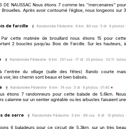
DE NAUSSAC Nous étions 7 comme les ’’mercenaires’’ pour
Brouelles. Après avoir contourné l’église, nous longeons sur 3
s de farcille
Randonnée Pédestre · 9 km · 80 vus · 5 dl · 9 photos ·
 Par cette matinée de brouillard nous étions 15 pour cette
ant 2 boucles jusqu’au Bois de Farcille. Sur les hauteurs, à
e
Randonnée Pédestre · 6 km · 201 vus · 17 dl · 20 photos · 02:11 ·
lotois
 à l'entrée du village (salle des fêtes) Rando courte mais
à voir, les chemin sont beaux et bien balisés.
e
Randonnée Pédestre · 6 km · 74 vus · 5 dl · 9 photos · 01:45
ous étions 7 randonneurs pour cette balade de 5.6km. Nous
s calamne sur un sentier agréable ou les arbustes faisaient une
s de serre
Randonnée Pédestre · 5 km · 66 vus · 6 dl · 10 photos ·
ons 6 baladeurs pour ce circuit de 5.3km, sur un très beau