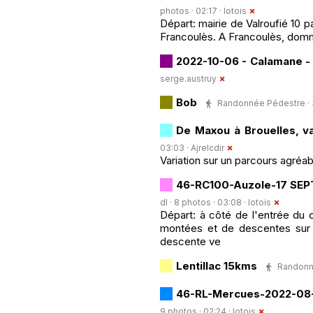
photos · 02:17 ·
lotois
Départ: mairie de Valroufié 10 pa
Francoulès. A Francoulès, domm
2022-10-06 - Calamane -
serge.austruy
Bob
Randonnée Pédestre · 3 
De Maxou à Brouelles, va
03:03 ·
Ajrelcdir
Variation sur un parcours agréab
46-RC100-Auzole-17 SEP
dl · 8 photos · 03:08 ·
lotois
Départ: à côté de l'entrée du 
montées et de descentes sur l
descente ve
Lentillac 15kms
Randonné
46-RL-Mercues-2022-08-1
9 photos · 02:24 ·
lotois