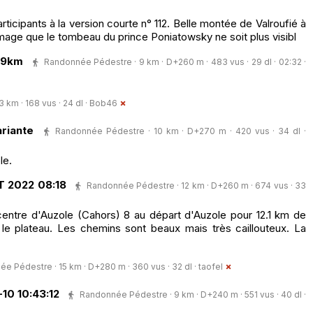
rticipants à la version courte n° 112. Belle montée de Valroufié à
age que le tombeau du prince Poniatowsky ne soit plus visibl
 9km
Randonnée Pédestre · 9 km · D+260 m · 483 vus · 29 dl · 02:32 ·
km · 168 vus · 24 dl ·
Bob46
riante
Randonnée Pédestre · 10 km · D+270 m · 420 vus · 34 dl ·
le.
T 2022 08:18
Randonnée Pédestre · 12 km · D+260 m · 674 vus · 33
centre d'Auzole (Cahors) 8 au départ d'Auzole pour 12.1 km de
e plateau. Les chemins sont beaux mais très caillouteux. La
e Pédestre · 15 km · D+280 m · 360 vus · 32 dl ·
taofel
0 10:43:12
Randonnée Pédestre · 9 km · D+240 m · 551 vus · 40 dl ·