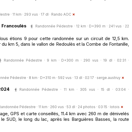
re · 11 km · 293 vus · 17 dl ·
Rando AOC
 Francoulès
Randonnée Pédestre · 12 km · D+390 m · 241 vus · 22
Nous étions 9 pour cette randonnée sur un circuit de 12,5 km.
du km 5, dans le vallon de Redoulès et la Combe de Fontanille,
Randonnée Pédestre · 9 km · D+300 m · 290 vus · 19 dl · 02:31 ·
née Pédestre · 8 km · D+310 m · 592 vus · 13 dl · 02:17 ·
serge.austruy
2024
Randonnée Pédestre · 11 km · 305 vus · 15 dl · 03:04 ·
Randonnée Pédestre · 11 km · 260 vus · 53 dl · 24 photos · 03:15 ·
lotois
isage, GPS et carte conseillés, 11.4 km avec 260 m de dénivelés
le SUD, le long du lac, après les Barguières Basses, la route