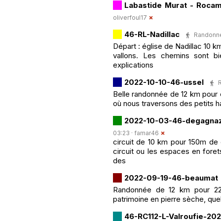
Labastide Murat - Roca
oliverfoul17
46-RL-Nadillac
Randonnée
Départ : église de Nadillac 10 k
vallons. Les chemins sont bi
explications
2022-10-10-46-ussel
R
Belle randonnée de 12 km pour 
où nous traversons des petits 
2022-10-03-46-degagna
03:23 ·
famar46
circuit de 10 km pour 150m de d
circuit ou les espaces en foret
des
2022-09-19-46-beaumat
Randonnée de 12 km pour 220
patrimoine en pierre sèche, quel
46-RC112-L-Valroufie-20