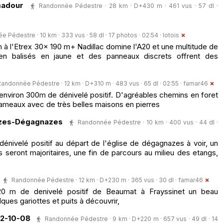
madour
Randonnée Pédestre · 28 km · D+430 m · 461 vus · 57 dl ·
 Pédestre · 10 km · 333 vus · 58 dl · 17 photos · 02:54 ·
lotois
m à l'Etrex 30x 190 m+ Nadillac domine l'A20 et une multitude de
en balisés en jaune et des panneaux discrets offrent des
andonnée Pédestre · 12 km · D+310 m · 483 vus · 65 dl · 02:55 ·
famar46
environ 300m de dénivelé positif. D'agréables chemins en foret
hameaux avec de très belles maisons en pierres
zes-Dégagnazes
Randonnée Pédestre · 10 km · 400 vus · 44 dl ·
énivelé positif au départ de l'église de dégagnazes à voir, un
s seront majoritaires, une fin de parcours au milieu des etangs,
Randonnée Pédestre · 12 km · D+230 m · 365 vus · 30 dl ·
famar46
 m de denivelé positif de Beaumat à Frayssinet un beau
ques gariottes et puits à découvrir,
22-10-08
Randonnée Pédestre · 9 km · D+220 m · 657 vus · 49 dl · 14