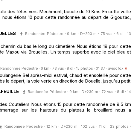
le des fêtes vers Mechmont, boucle de 10 Kms En cette veille
, nous étions 10 pour cette randonnée au départ de Gigouzac,
UELLES
Randonnée Pédestre · 9 km · D+290 m · 75 vus · 6 dl · 13
chemin du bas le long du cimetière Nous étions 19 pour cette
e Maxou via Brouelles. Un temps superbe avec le ciel bleu et
Randonnée Pédestre · 6 km · 73 vus · 8 dl · 15 photos · 01:37 ·
avisofox
ulangerie Bel après-midi estival, chaud et ensoleillé pour cette
 le départ, la voie verte en direction de Douelle, jusqu'au petit
AFEUILLE
Randonnée Pédestre · 9 km · D+230 m · 72 vus · 8 dl · 14
n des Couteliers Nous étions 15 pour cette randonnée de 9,5 km
démarrage sur les hauteurs du plateau le brouillard nous a
Randonnée Pédestre · 12 km · D+230 m · 102 vus · 11 dl · 23 photos ·