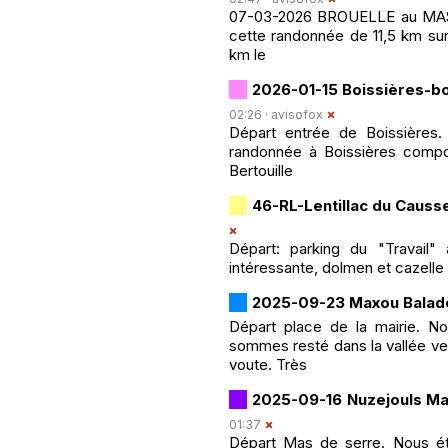
07-03-2026 BROUELLE au MAS 
cette randonnée de 11,5 km sur 
km le
2026-01-15 Boissières-boi
02:26 ·
avisofox
Départ entrée de Boissières.
randonnée à Boissières comport
Bertouille
46-RL-Lentillac du Causs
Départ: parking du "Travail"
intéressante, dolmen et cazelle 
2025-09-23 Maxou Balad
Départ place de la mairie. N
sommes resté dans la vallée ver
voute. Très
2025-09-16 Nuzejouls Ma
01:37
Départ Mas de serre. Nous éti