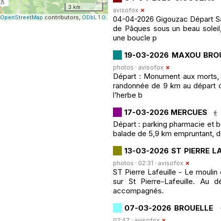
3 km
avisofox
OpenStreetMap
contributors,
ODbL 1.0
04-04-2026 Gigouzac Départ Sal
de Pâques sous un beau soleil
une boucle p
19-03-2026 MAXOU BRO
photos ·
avisofox
Départ : Monument aux morts, 
randonnée de 9 km au départ d
l’herbe b
17-03-2026 MERCUES
Départ : parking pharmacie et bo
balade de 5,9 km empruntant, dès
13-03-2026 ST PIERRE L
photos · 02:31 ·
avisofox
ST Pierre Lafeuille - Le mouli
sur St Pierre-Lafeuille. Au 
accompagnés.
07-03-2026 BROUELLE
02:47 ·
avisofox