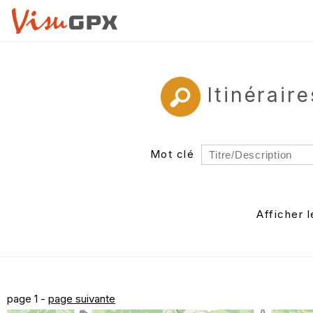
Itinérair
Mot clé
Rayon
Département
Afficher 
Auteur
page 1 -
page suivante