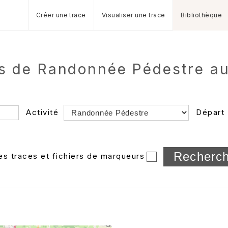
Créer une trace
Visualiser une trace
Bibliothèque
es de Randonnée Pédestre a
Activité
Départ
Longueur min/max
les traces et fichiers de marqueurs
Dossier
et sous-doss
Trier par
Horodatage
Photos