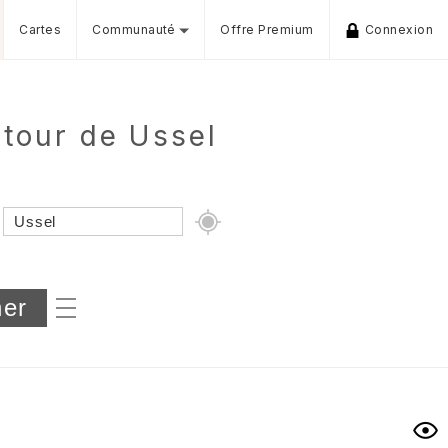
Cartes
Communauté
Offre Premium
Connexion
utour de Ussel
Dénivelé min/max
iers