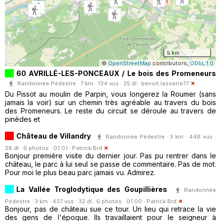
5 km
©
OpenStreetMap
contributors,
ODbL 1.0
60 AVRILLÉ-LES-PONCEAUX / Le bois des Promeneurs
Randonnée Pédestre · 7 km · 134 vus · 25 dl ·
benoit.lasserre77
Du Pissot au moulin de Parpin, vous longerez la Roumer (sans
jamais la voir) sur un chemin très agréable au travers du bois
des Promeneurs. Le reste du circuit se déroule au travers de
pinèdes et
Château de Villandry
Randonnée Pédestre · 3 km · 448 vus ·
28 dl · 6 photos · 01:01 ·
Patrick.Brd
Bonjour première visite du dernier jour. Pas pu rentrer dans le
château, le parc à lui seul se passe de commentaire. Pas de mot.
Pour moi le plus beau parc jamais vu. Admirez.
La Vallée Troglodytique des Goupillières
Randonnée
Pédestre · 3 km · 437 vus · 32 dl · 6 photos · 01:00 ·
Patrick.Brd
Bonjour, pas de château sue ce tour. Un lieu qui retrace la vie
des gens de l'époque. Ils travaillaient pour le seigneur à