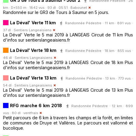
GR 3 de Tours à Saumur - Jour 2
Randonnée Pédestre · 26
km · D+550 m · 1842 vus · 93 dl · 05:51 ·
Babounet
Randonnée sur le GR3 de Tours à Saumur en 5 jours.
La Déval' Verte 11 km
Randonnée Pédestre · 11 km · 891 vus ·
37 dl ·
Sentiers Langeaisiens
La Déval' Verte le 5 mai 2019 à LANGEAIS Circuit de 11 km Plus
d'infos sur sentierslangeaisiens.fr
La Déval' Verte 18 km
Randonnée Pédestre · 18 km · 855 vus ·
46 dl ·
Sentiers Langeaisiens
La Déval' Verte le 5 mai 2019 à LANGEAIS Circuit de 18 km Plus
d'infos sur sentierslangeaisiens.fr
La Déval' Verte 13 km
Randonnée Pédestre · 13 km · 773 vus ·
54 dl ·
Sentiers Langeaisiens
La Déval' Verte le 5 mai 2019 à LANGEAIS Circuit de 13 km Plus
d'infos sur sentierslangeaisiens.fr
RFG marche 6 km 2018
Randonnée Pédestre · 12 km · 899
vus · 80 dl ·
ventfrais
Petit parcours de 6 km à travers les champs et la forêt, en limites
de communes de Druye et Vallères. Le parcours est vallonné et
bucolique.