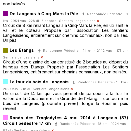
non balisés.
De Langeais à Cinq-Mars la Pile
Randonnée Pédestre · 9
km · 2954 vus · 228 dl · 3 photos ·
Sentiers Langeaisiens
Circuit de 8 km reliant Langeais à Cinq-Mars la Pile, en utilisant le
val et le coteau. Proposé par l'association Les Sentiers
Langeaisiens, entièrement sur chemins communaux, non balisés.
Un pist
Les Etangs
Randonnée Pédestre · 11 km · 2142 vus · 171 dl ·
Sentiers Langeaisiens
Circuit d'une dizaine de km constitué de 2 boucles au départ du
hameau des Etangs. Proposé par l'association Les Sentiers
Langeaisiens, entièrement sur chemins communaux, non balisés.
Le tour du bois de Langeais
Randonnée Pédestre · 15 km ·
2627 vus · 218 dl ·
Sentiers Langeaisiens
Un circuit de 14 km qui vous permet de parcourir à la fois le
vallon de la Doucinière et la Gironde de l'Etang. Il contourne le
bois de Langeais (propriété privée), longe la Roumer, puis
revient
Rando des Troglodytes 4 mai 2014 à Langeais (37)
Circuit pédestre 17 km
Randonnée Pédestre · 18 km · 1024 vus ·
83 dl ·
Sentiers Langeaisiens