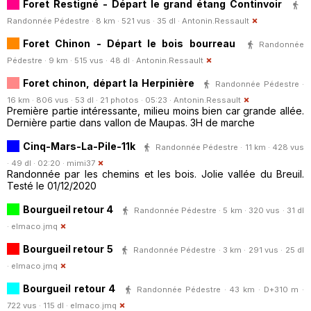
Foret Restigné - Départ le grand étang Continvoir
Randonnée Pédestre · 8 km · 521 vus · 35 dl ·
Antonin.Ressault
Foret Chinon - Départ le bois bourreau
Randonnée
Pédestre · 9 km · 515 vus · 48 dl ·
Antonin.Ressault
Foret chinon, départ la Herpinière
Randonnée Pédestre ·
16 km · 806 vus · 53 dl · 21 photos · 05:23 ·
Antonin.Ressault
Première partie intéressante, milieu moins bien car grande allée.
Dernière partie dans vallon de Maupas. 3H de marche
Cinq-Mars-La-Pile-11k
Randonnée Pédestre · 11 km · 428 vus
· 49 dl · 02:20 ·
mimi37
Randonnée par les chemins et les bois. Jolie vallée du Breuil.
Testé le 01/12/2020
Bourgueil retour 4
Randonnée Pédestre · 5 km · 320 vus · 31 dl
·
elmaco.jmq
Bourgueil retour 5
Randonnée Pédestre · 3 km · 291 vus · 25 dl
·
elmaco.jmq
Bourgueil retour 4
Randonnée Pédestre · 43 km · D+310 m ·
722 vus · 115 dl ·
elmaco.jmq