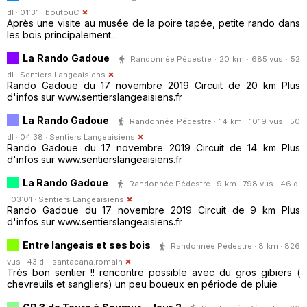
dl · 01:31 ·
boutouC
Après une visite au musée de la poire tapée, petite rando dans
les bois principalement...
La Rando Gadoue
Randonnée Pédestre · 20 km · 685 vus · 52
dl ·
Sentiers Langeaisiens
Rando Gadoue du 17 novembre 2019 Circuit de 20 km Plus
d'infos sur www.sentierslangeaisiens.fr
La Rando Gadoue
Randonnée Pédestre · 14 km · 1019 vus · 50
dl · 04:38 ·
Sentiers Langeaisiens
Rando Gadoue du 17 novembre 2019 Circuit de 14 km Plus
d'infos sur www.sentierslangeaisiens.fr
La Rando Gadoue
Randonnée Pédestre · 9 km · 798 vus · 46 dl
· 03:01 ·
Sentiers Langeaisiens
Rando Gadoue du 17 novembre 2019 Circuit de 9 km Plus
d'infos sur www.sentierslangeaisiens.fr
Entre langeais et ses bois
Randonnée Pédestre · 8 km · 826
vus · 43 dl ·
santacana.romain
Très bon sentier !! rencontre possible avec du gros gibiers (
chevreuils et sangliers) un peu boueux en période de pluie