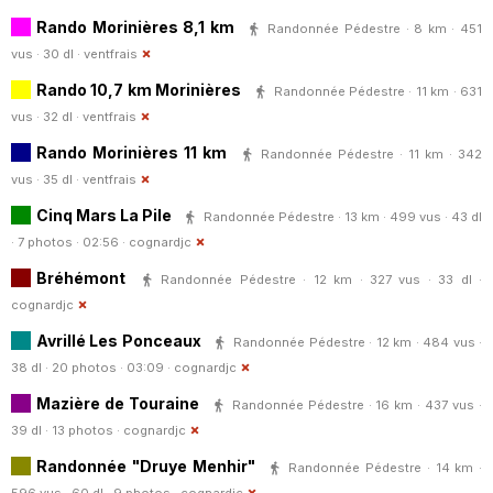
Rando Morinières 8,1 km
Randonnée Pédestre · 8 km · 451
vus · 30 dl ·
ventfrais
Rando 10,7 km Morinières
Randonnée Pédestre · 11 km · 631
vus · 32 dl ·
ventfrais
Rando Morinières 11 km
Randonnée Pédestre · 11 km · 342
vus · 35 dl ·
ventfrais
Cinq Mars La Pile
Randonnée Pédestre · 13 km · 499 vus · 43 dl
· 7 photos · 02:56 ·
cognardjc
Bréhémont
Randonnée Pédestre · 12 km · 327 vus · 33 dl ·
cognardjc
Avrillé Les Ponceaux
Randonnée Pédestre · 12 km · 484 vus ·
38 dl · 20 photos · 03:09 ·
cognardjc
Mazière de Touraine
Randonnée Pédestre · 16 km · 437 vus ·
39 dl · 13 photos ·
cognardjc
Randonnée "Druye Menhir"
Randonnée Pédestre · 14 km ·
596 vus · 60 dl · 9 photos ·
cognardjc