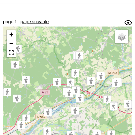
Dénivelé min/max
Auteur
Dossier
et
page 1 -
page suivante
sous-dossiers
+
Trier par
−
Horodatage
Photos