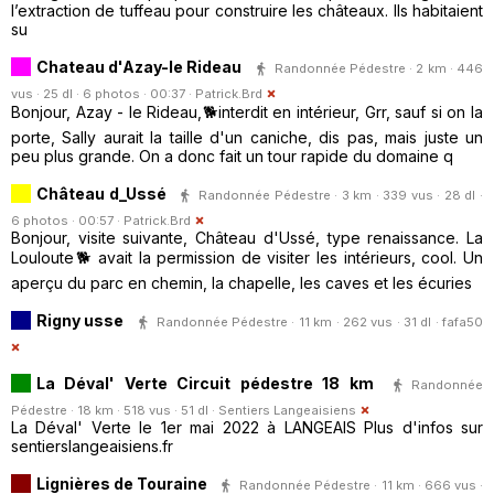
l’extraction de tuffeau pour construire les châteaux. Ils habitaient
su
Chateau d'Azay-le Rideau
Randonnée Pédestre · 2 km · 446
vus · 25 dl · 6 photos · 00:37 ·
Patrick.Brd
Bonjour, Azay - le Rideau,🐕interdit en intérieur, Grr, sauf si on la
porte, Sally aurait la taille d'un caniche, dis pas, mais juste un
peu plus grande. On a donc fait un tour rapide du domaine q
Château d_Ussé
Randonnée Pédestre · 3 km · 339 vus · 28 dl ·
6 photos · 00:57 ·
Patrick.Brd
Bonjour, visite suivante, Château d'Ussé, type renaissance. La
Louloute🐕 avait la permission de visiter les intérieurs, cool. Un
aperçu du parc en chemin, la chapelle, les caves et les écuries
Rigny usse
Randonnée Pédestre · 11 km · 262 vus · 31 dl ·
fafa50
La Déval' Verte Circuit pédestre 18 km
Randonnée
Pédestre · 18 km · 518 vus · 51 dl ·
Sentiers Langeaisiens
La Déval' Verte le 1er mai 2022 à LANGEAIS Plus d'infos sur
sentierslangeaisiens.fr
Lignières de Touraine
Randonnée Pédestre · 11 km · 666 vus ·