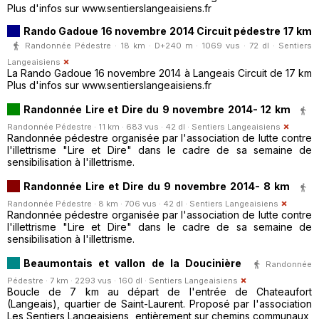
Plus d'infos sur www.sentierslangeaisiens.fr
Rando Gadoue 16 novembre 2014 Circuit pédestre 17 km
Randonnée Pédestre · 18 km · D+240 m · 1069 vus · 72 dl ·
Sentiers
Langeaisiens
La Rando Gadoue 16 novembre 2014 à Langeais Circuit de 17 km
Plus d'infos sur www.sentierslangeaisiens.fr
Randonnée Lire et Dire du 9 novembre 2014- 12 km
Randonnée Pédestre · 11 km · 683 vus · 42 dl ·
Sentiers Langeaisiens
Randonnée pédestre organisée par l'association de lutte contre
l'illettrisme "Lire et Dire" dans le cadre de sa semaine de
sensibilisation à l'illettrisme.
Randonnée Lire et Dire du 9 novembre 2014- 8 km
Randonnée Pédestre · 8 km · 706 vus · 42 dl ·
Sentiers Langeaisiens
Randonnée pédestre organisée par l'association de lutte contre
l'illettrisme "Lire et Dire" dans le cadre de sa semaine de
sensibilisation à l'illettrisme.
Beaumontais et vallon de la Doucinière
Randonnée
Pédestre · 7 km · 2293 vus · 160 dl ·
Sentiers Langeaisiens
Boucle de 7 km au départ de l'entrée de Chateaufort
(Langeais), quartier de Saint-Laurent. Proposé par l'association
Les Sentiers Langeaisiens, entièrement sur chemins communaux,