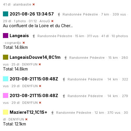
41 dl ·
alainbastie
2021-08-26 13:34:57
Randonnée Pédestre · 7 km · 339 vus ·
29 dl · 1 photo · 01:12 ·
ArouG
Au confluent de la Loire et du Cher...
Langeais
Randonnée Pédestre · 15 km · 311 vus · 41 dl · 10 photos
·
cognardjc
Total: 14.8km
LangeaisDouve14,8C1m
Randonnée Pédestre · 15 km · 280
vus · 25 dl ·
DENYFUN
Total: 14.8km
2013-08-21T15:08:48Z
Randonnée Pédestre · 14 km · 322
vus · 29 dl ·
DENYFUN
2013-08-21T15:08:48Z
Randonnée Pédestre · 14 km · 279
vus · 29 dl ·
DENYFUN
MaziereT12,1C1S+
Randonnée Pédestre · 12 km · 370 vus · 30
dl ·
DENYFUN
Total: 12.1km