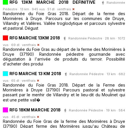
RFG 13KM MARCHE 2018 DEFINITIVE
Randonnée
Pédestre · 13 km · 945 vus · 51 dl ·
ventfrais
Randonnée du Foie Gras 2018. Départ de la ferme des
Morinières à Druye. Parcours sur les communes de Druye,
Villandry et Vallères. Vallée troglodytique et parcours sylvestre
et pastoral. Dégust
RFG MARCHE 13KM 2018
Randonnée Pédestre · 28 km · 1072
vus · 69 dl ·
ventfrais
Randonnée du Foie Gras au départ de la ferme des Morinières à
Druye (37190) Randonnée pédestre gourmande avec
dégustation à l'arrivée de produits du terroir. Possibilité
d'acheter des produi
RFG MARCHE 13 KM 2018
Randonnée Pédestre · 13 km · 682
vus · 65 dl ·
ventfrais
Randonnée du Foie Gras 2018. Départ de la Ferme des
Morinières à Druye (37190) Parcours pastoral et sylvestre
passant par le menhir de Villandry et le lieu-dit du Moulinet qui
est une petite vall�
RFG 18KM MARCHE 2018
Randonnée Pédestre · 19 km · 584
vus · 45 dl ·
ventfrais
Randonnée du Foie Gras de la ferme des Morinières à Druye
(37190) Départ ferme des Morinières jusqu'au Château de