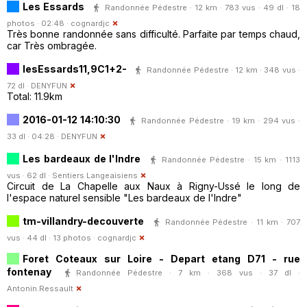
Les Essards
Randonnée Pédestre · 12 km · 783 vus · 49 dl · 18
photos · 02:48 ·
cognardjc
Très bonne randonnée sans difficulté. Parfaite par temps chaud,
car Très ombragée.
lesEssards11,9C1+2-
Randonnée Pédestre · 12 km · 348 vus ·
72 dl ·
DENYFUN
Total: 11.9km
2016-01-12 14:10:30
Randonnée Pédestre · 19 km · 294 vus ·
33 dl · 04:28 ·
DENYFUN
Les bardeaux de l'Indre
Randonnée Pédestre · 15 km · 1113
vus · 62 dl ·
Sentiers Langeaisiens
Circuit de La Chapelle aux Naux à Rigny-Ussé le long de
l'espace naturel sensible "Les bardeaux de l'Indre"
tm-villandry-decouverte
Randonnée Pédestre · 11 km · 707
vus · 44 dl · 13 photos ·
cognardjc
Foret Coteaux sur Loire - Depart etang D71 - rue
fontenay
Randonnée Pédestre · 7 km · 368 vus · 37 dl ·
Antonin.Ressault