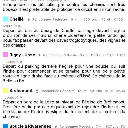
Randonnée sans difficulté, par contre les chemins sont très
boueux. Il est préférable de pratiquer ce circuit en saison sèche.
Cheillé
Randonnée Pédestre · 6 km · 500 vus · 48 dl · 01:36 ·
boutouC
Départ du bas du bourg de Cheillé, passage devant l'église
d'où sort de ses murs un chêne bicentenaire; petite rando qui
nous fait passer devant des caves troglodytiques, des vignes et
des champs
Rigny - Ussé
Randonnée Pédestre · 6 km · 1196 vus · 91 dl · 01:21
·
boutouC
Départ du parking derrière l'église pour une boucle qui suit
l'Indre pour commencer et se termine pour une belle petite
route en ligne droite face au château d'Ussé (le château de la
Belle au Bo
Brehemont
Randonnée Pédestre · 12 km · 790 vus · 90 dl · 02:39
·
boutouC
Départ en bord de la Loire au niveau de l'église de Bréhémont.
Première partie par une digue avant de rejoindre l'Indre et les
bardeaux de l'Indre (vestige du traitement de la culture du
chanvre)
Boucle à Rivarennes
Randonnée Pédestre · 7 km · 537 vus · 50