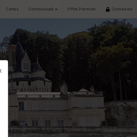
Cartes
Communauté
Offre Premium
Connexion
x
s