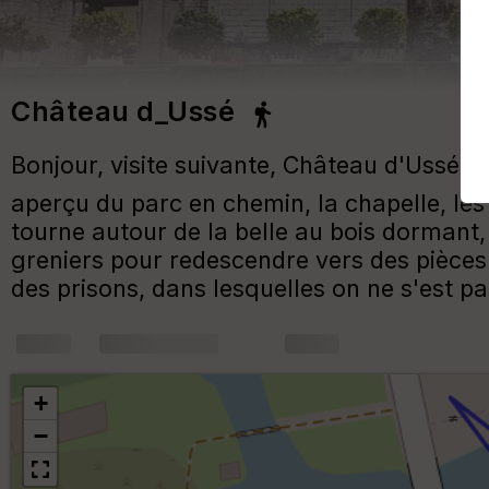
Château d_Ussé
Bonjour, visite suivante, Château d'Ussé, t
aperçu du parc en chemin, la chapelle, les 
tourne autour de la belle au bois dormant, 
greniers pour redescendre vers des pièces 
des prisons, dans lesquelles on ne s'est pa
+
m
+
−