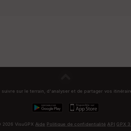
uivre sur le terrain, d'analyser et de partager vos itinérai
 2026 VisuGPX
Aide
Politique de confidentialité
API
GPX 3