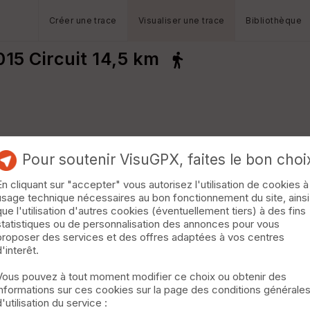
Créer une trace
Visualiser une trace
Bibliothèque
15 Circuit 14,5 km
fr
Pour soutenir VisuGPX, faites le bon choi
En cliquant sur "accepter" vous autorisez l'utilisation de cookies à
usage technique nécessaires au bon fonctionnement du site, ainsi
que l'utilisation d'autres cookies (éventuellement tiers) à des fins
statistiques ou de personnalisation des annonces pour vous
proposer des services et des offres adaptées à vos centres
d'interêt.
Vous pouvez à tout moment modifier ce choix ou obtenir des
informations sur ces cookies sur la page des conditions générale
d'utilisation du service :