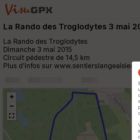
La Rando des Troglodytes 3 mai 20
La Rando des Troglodytes
Dimanche 3 mai 2015
Circuit pédestre de 14,5 km
Plus d'infos sur www.sentierslangeaisiens.
+
m
+
−