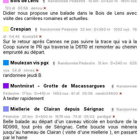
Bois de Lens
Randonnée Pédestre · 16 km · D+420 m · 1800 vus
· 123 dl · 03:58 ·
deriou
Didier nous propose une balade dans le Bois de Lens avec
visite des carrières romaines et actuelles.
Crespian
Randonnée Pédestre · 22 km · D+380 m · 1002 vus · 76
dl · 04:45 ·
Kuota34
Sur le retour après Cannes ne pas suivre la trace qui va à la
Coop suivre le PR qui traverse la D6110 et remonter au chemin
emprunté au départ.
Moulezan vis pgx
Randonnée Pédestre · 15 km · D+340 m · 826
vus · 54 dl ·
nimes
randonnee jeudi B
Montmirat - Grotte de Macassargues
Randonnée
Pédestre · 17 km · D+410 m · 1453 vus · 61 dl · 05:08 ·
rando34800
A tester rapidement
Miellerie de Clairan depuis Sérignac
Randonnée
Pédestre · 20 km · D+400 m · 1576 vus · 73 dl · 05:02 ·
perdigal
Belle balade au départ d'un caveau viticole en bordure de la
RD999, tout près de Sérignac. Cette boucle vous mènera
jusqu'au hameau de Clairan ( visite d'une miellerie ), en passant
par le hame