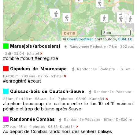
5 km
©
OpenStreetMap
contributors,
ODbL 1.0
Maruejols (arbousiers)
Randonnée Pédestre · 7 km · 302 vus
· 3 dl · 02:04 ·
tchatel
#ombre #court #enregistré
Oppidum de Mouressipe
Randonnée Pédestre · 6 km ·
D+230 m · 293 vus · 02:05 ·
tchatel
#enregistré #court
Quissac-bois de Coutach-Sauve
Randonnée Pédestre ·
22 km · D+440 m · 53 vus · 2 dl · 7 photos · 05:40 ·
Kuota34
attention beaucoup de cailloux entre le km 10 et 11 vraiment
pénible et trop de bitume après Sauve
Randonnée Combas
Randonnée Pédestre · 19 km · D+520 m ·
277 vus · 18 dl · 4 photos · 05:31 ·
Kuota34
Au départ de Combas rando hors des sentiers balisés