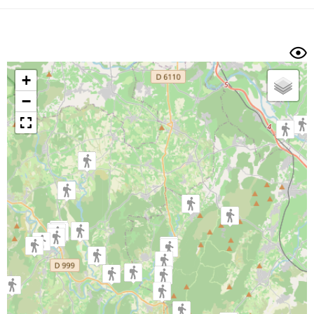
Dénivelé min/max
Auteur
Dossier
et
sous-dossiers
+
Trier par
−
Horodatage
Photos