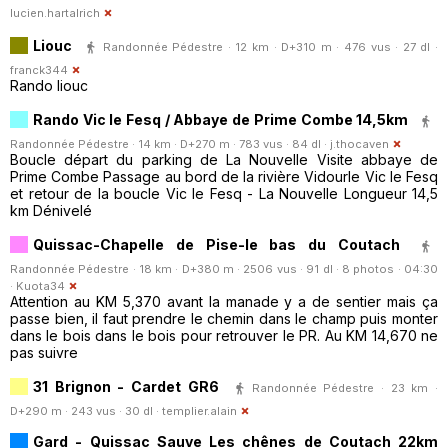
lucien.hartalrich
Liouc
Randonnée Pédestre · 12 km · D+310 m · 476 vus · 27 dl ·
franck344
Rando liouc
Rando Vic le Fesq / Abbaye de Prime Combe 14,5km
Randonnée Pédestre · 14 km · D+270 m · 783 vus · 84 dl ·
j.thocaven
Boucle départ du parking de La Nouvelle Visite abbaye de
Prime Combe Passage au bord de la rivière Vidourle Vic le Fesq
et retour de la boucle Vic le Fesq - La Nouvelle Longueur 14,5
km Dénivelé
Quissac-Chapelle de Pise-le bas du Coutach
Randonnée Pédestre · 18 km · D+380 m · 2506 vus · 91 dl · 8 photos · 04:30
·
Kuota34
Attention au KM 5,370 avant la manade y a de sentier mais ça
passe bien, il faut prendre le chemin dans le champ puis monter
dans le bois dans le bois pour retrouver le PR. Au KM 14,670 ne
pas suivre
31 Brignon - Cardet GR6
Randonnée Pédestre · 23 km ·
D+290 m · 243 vus · 30 dl ·
templier.alain
Gard - Quissac Sauve Les chênes de Coutach 22km