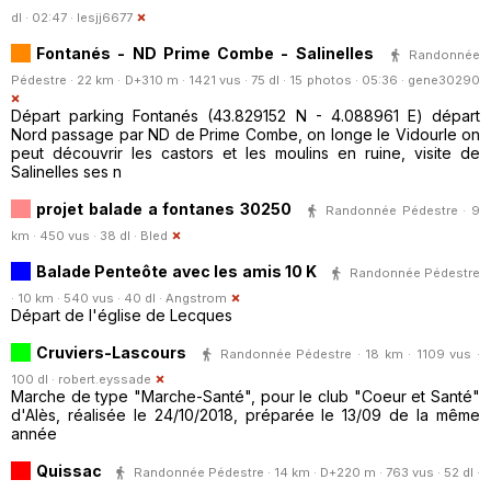
dl · 02:47 ·
lesjj6677
Fontanés - ND Prime Combe - Salinelles
Randonnée
Pédestre · 22 km · D+310 m · 1421 vus · 75 dl · 15 photos · 05:36 ·
gene30290
Départ parking Fontanés (43.829152 N - 4.088961 E) départ
Nord passage par ND de Prime Combe, on longe le Vidourle on
peut découvrir les castors et les moulins en ruine, visite de
Salinelles ses n
projet balade a fontanes 30250
Randonnée Pédestre · 9
km · 450 vus · 38 dl ·
Bled
Balade Penteôte avec les amis 10 K
Randonnée Pédestre
· 10 km · 540 vus · 40 dl ·
Angstrom
Départ de l'église de Lecques
Cruviers-Lascours
Randonnée Pédestre · 18 km · 1109 vus ·
100 dl ·
robert.eyssade
Marche de type "Marche-Santé", pour le club "Coeur et Santé"
d'Alès, réalisée le 24/10/2018, préparée le 13/09 de la même
année
Quissac
Randonnée Pédestre · 14 km · D+220 m · 763 vus · 52 dl ·