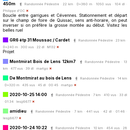
450m
Randonnée Pédestre · 22 km · D+380 m · 1050 vus · 104 dl ·
Philippe d'OC
Boucle entre garrigues et Cévennes. Stationnement et départ
sur le champ de foire de Quissac, sens anti-horaire, on peut
inverser si on préfère la grosse montée au début. Visitez les
belles ruel
GR6 étp 31 Moussac / Cardet
Randonnée Pédestre · 23 km ·
D+240 m · 300 vus · 22 dl ·
M132
Projet
Montmirat Bois de Lens 12km7
Randonnée Pédestre · 13
km · 477 vus · 39 dl ·
martgo
De Montmirat au bois de Lens
Randonnée Pédestre · 14 km
· D+320 m · 435 vus · 45 dl · 00:45 ·
martgo
2020-10-25 14:00
Randonnée Pédestre · 7 km · 410 vus · 33 dl
· 01:34 ·
lesjj6677
amidieu
Randonnée Pédestre · 7 km · 441 vus · 42 dl · 01:46 ·
lesjj6677
2020-10-24 10:22
Randonnée Pédestre · 10 km · 454 vus · 28