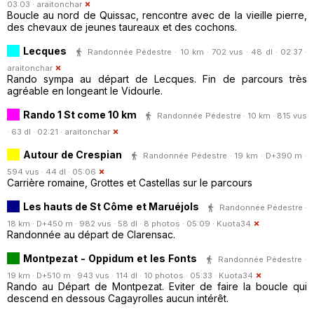
03:03 ·
araitonchar
Boucle au nord de Quissac, rencontre avec de la vieille pierre,
des chevaux de jeunes taureaux et des cochons.
Lecques
Randonnée Pédestre · 10 km · 702 vus · 48 dl · 02:37 ·
araitonchar
Rando sympa au départ de Lecques. Fin de parcours très
agréable en longeant le Vidourle.
Rando 1 St come 10 km
Randonnée Pédestre · 10 km · 815 vus
· 63 dl · 02:21 ·
araitonchar
Autour de Crespian
Randonnée Pédestre · 19 km · D+390 m ·
594 vus · 44 dl · 05:06
Carrière romaine, Grottes et Castellas sur le parcours
Les hauts de St Côme et Maruéjols
Randonnée Pédestre ·
18 km · D+450 m · 982 vus · 58 dl · 8 photos · 05:09 ·
Kuota34
Randonnée au départ de Clarensac.
Montpezat - Oppidum et les Fonts
Randonnée Pédestre ·
19 km · D+510 m · 943 vus · 114 dl · 10 photos · 05:33 ·
Kuota34
Rando au Départ de Montpezat. Eviter de faire la boucle qui
descend en dessous Cagayrolles aucun intérêt.