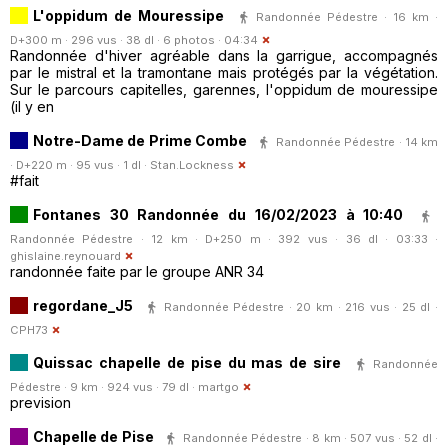
L'oppidum de Mouressipe
Randonnée Pédestre · 16 km ·
D+300 m · 296 vus · 38 dl · 6 photos · 04:34
Randonnée d'hiver agréable dans la garrigue, accompagnés
par le mistral et la tramontane mais protégés par la végétation.
Sur le parcours capitelles, garennes, l'oppidum de mouressipe
(il y en
Notre-Dame de Prime Combe
Randonnée Pédestre · 14 km
· D+220 m · 95 vus · 1 dl ·
Stan.Lockness
#fait
Fontanes 30 Randonnée du 16/02/2023 à 10:40
Randonnée Pédestre · 12 km · D+250 m · 392 vus · 36 dl · 03:33 ·
ghislaine.reynouard
randonnée faite par le groupe ANR 34
regordane_J5
Randonnée Pédestre · 20 km · 216 vus · 25 dl ·
CPH73
Quissac chapelle de pise du mas de sire
Randonnée
Pédestre · 9 km · 924 vus · 79 dl ·
martgo
prevision
Chapelle de Pise
Randonnée Pédestre · 8 km · 507 vus · 52 dl ·