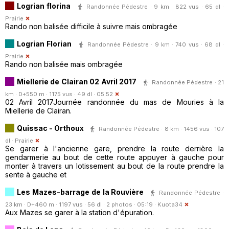
Logrian florina
Randonnée Pédestre · 9 km · 822 vus · 65 dl ·
Prairie
Rando non balisée difficile à suivre mais ombragée
Logrian Florian
Randonnée Pédestre · 9 km · 740 vus · 68 dl ·
Prairie
Rando non balisée mais ombragée
Miellerie de Clairan 02 Avril 2017
Randonnée Pédestre · 21
km · D+550 m · 1175 vus · 49 dl · 05:52
02 Avril 2017Journée randonnée du mas de Mouries à la
Miellerie de Clairan.
Quissac - Orthoux
Randonnée Pédestre · 8 km · 1456 vus · 107
dl ·
Prairie
Se garer à l'ancienne gare, prendre la route derrière la
gendarmerie au bout de cette route appuyer à gauche pour
monter à travers un lotissement au bout de la route prendre la
sente à gauche et
Les Mazes-barrage de la Rouvière
Randonnée Pédestre ·
23 km · D+460 m · 1197 vus · 56 dl · 2 photos · 05:19 ·
Kuota34
Aux Mazes se garer à la station d'épuration.