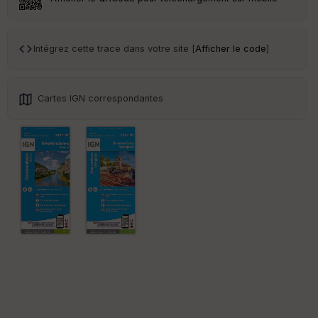
Tr
an
sp
Intégrez cette trace dans votre site [
Afficher le code
]
ar
en
ce
Cartes IGN correspondantes
Po
int
illé
s
S
e
n
s
St
re
et
Vi