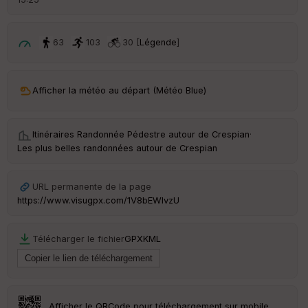
é
p
ar
t
63
103
30 [
Légende
]
ar
ri
v
Afficher la météo au départ (Météo Blue)
é
e
Itinéraires Randonnée Pédestre autour de
Crespian
·
C
Les plus belles randonnées autour de Crespian
ou
le
ur
URL permanente de la page
https://www.visugpx.com/1V8bEWlvzU
Télécharger le fichier
GPX
KML
Ep
ai
ss
eu
r
Afficher le QRCode pour téléchargement sur mobile