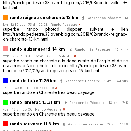
http://rando.pedestre.33.over-blog.com/2018/03/rando-vallet-6-
km.html
rando reignac en charente 13 km
Randonnée Pédestre · 13
km · 1249 vus · 73 dl · 02:28 ·
Rando.Pedestre
superbe rando photod dispoen suivant le lien
http://rando.pedestre.33.over-blog.com/2018/02/rando-reignac-
en-charente-13-km.html
rando guizengeard 14 km
Randonnée Pédestre · 13 km ·
2288 vus · 156 dl · 08:56 ·
Rando.Pedestre
superbe rando en charente a la decouverte de l'argile et de se
gravieres a faire photos dispo ici http://rando.pedestre.33.over-
blog.com/2017/09/rando-guizengeard-15-km.html
rando le tatre 11.25 km
Randonnée Pédestre · 11 km · 644 vus
· 41 dl · 05:54 ·
Rando.Pedestre
superbe rando en Charente très beau paysage
rando lamerac 13.31 km
Randonnée Pédestre · 13 km · 745
vus · 45 dl · 08:06 ·
Rando.Pedestre
superbe rando en Charente très beau paysage
rando touverac 11.6 km
Randonnée Pédestre · 12 km · 1256
vus · 74 dl ·
Rando.Pedestre