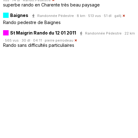
superbe rando en Charente très beau paysage
Baignes
Randonnée Pédestre · 8 km · 513 vus · 51 dl ·
gallj
Rando pedestre de Baignes
St Maigrin Rando du 12 01 2011
Randonnée Pédestre · 22 km
· 565 vus · 30 dl · 04:11 ·
pierre perrodeau
Rando sans difficultés particuliaires