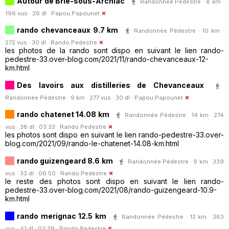
Autour de Brie-sous-Archiac
Randonnée Pédestre · 8 km ·
196 vus · 26 dl ·
Papou.Papounet
rando chevanceaux 9.7 km
Randonnée Pédestre · 10 km ·
272 vus · 30 dl ·
Rando.Pedestre
les photos de la rando sont dispo en suivant le lien rando-
pedestre-33.over-blog.com/2021/11/rando-chevanceaux-12-
km.html
Des lavoirs aux distilleries de Chevanceaux
Randonnée Pédestre · 9 km · 277 vus · 30 dl ·
Papou.Papounet
rando chatenet 14.08 km
Randonnée Pédestre · 14 km · 274
vus · 38 dl · 03:33 ·
Rando.Pedestre
les photos sont dispo en suivant le lien rando-pedestre-33.over-
blog.com/2021/09/rando-le-chatenet-14.08-km.html
rando guizengeard 8.6 km
Randonnée Pédestre · 9 km · 339
vus · 33 dl · 06:50 ·
Rando.Pedestre
le reste des photos sont dispo en suivant le lien rando-
pedestre-33.over-blog.com/2021/08/rando-guizengeard-10.9-
km.html
rando merignac 12.5 km
Randonnée Pédestre · 12 km · 383
vus · 41 dl · 02:39 ·
Rando.Pedestre