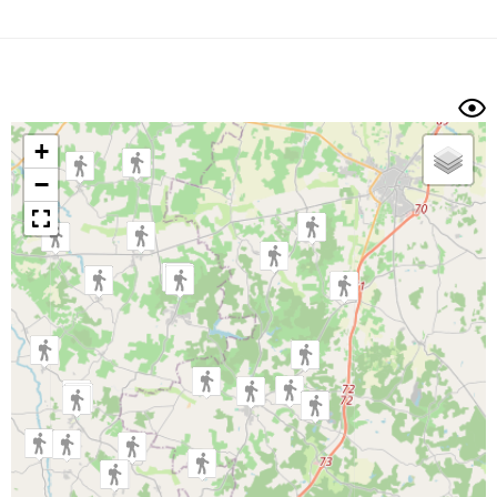
Dénivelé min/max
Auteur
Dossier
et
sous-dossiers
+
Trier par
−
Horodatage
Photos