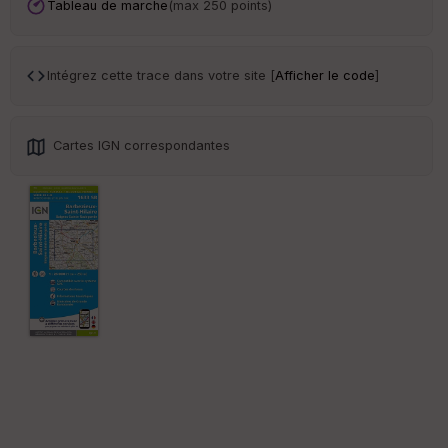
an
Tableau de marche
(max 250 points)
sp
ar
en
ce
Intégrez cette trace dans votre site [
Afficher le code
]
Po
int
Cartes IGN correspondantes
illé
s
S
e
n
s
St
re
et
Vi
e
w