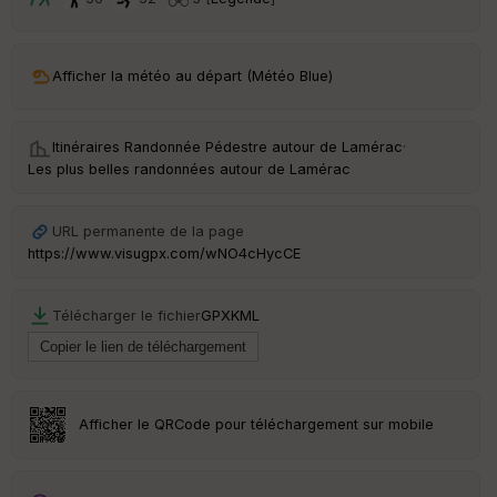
t
ar
Afficher la météo au départ (Météo Blue)
ri
v
é
e
Itinéraires Randonnée Pédestre autour de
Lamérac
·
Les plus belles randonnées autour de Lamérac
C
ou
le
URL permanente de la page
ur
https://www.visugpx.com/wNO4cHycCE
Télécharger le fichier
GPX
KML
Ep
ai
ss
eu
r
Afficher le QRCode pour téléchargement sur mobile
Tr