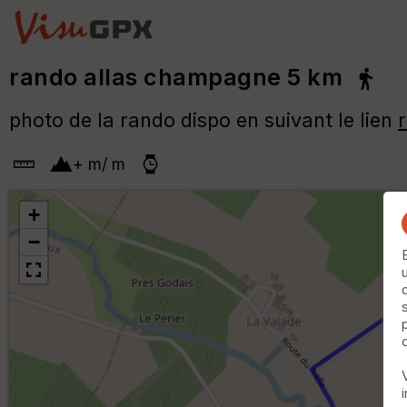
rando allas champagne 5 km
photo de la rando dispo en suivant le lien
+
m
/
m
+
−