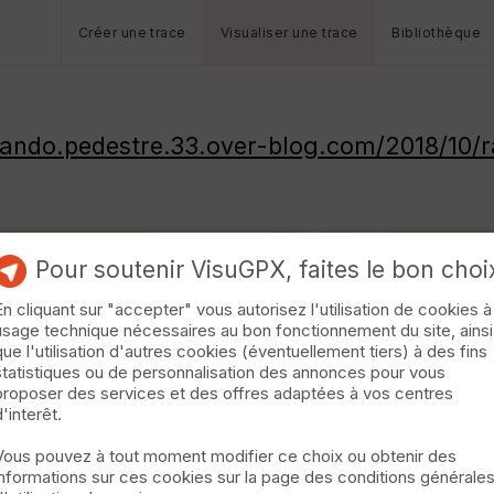
Créer une trace
Visualiser une trace
Bibliothèque
rando.pedestre.33.over-blog.com/2018/10
Pour soutenir VisuGPX, faites le bon choi
En cliquant sur "accepter" vous autorisez l'utilisation de cookies à
usage technique nécessaires au bon fonctionnement du site, ainsi
que l'utilisation d'autres cookies (éventuellement tiers) à des fins
statistiques ou de personnalisation des annonces pour vous
proposer des services et des offres adaptées à vos centres
d'interêt.
Vous pouvez à tout moment modifier ce choix ou obtenir des
informations sur ces cookies sur la page des conditions générale