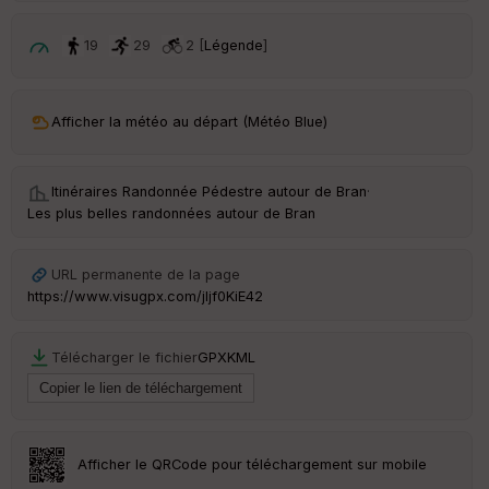
p
ar
t
19
29
2 [
Légende
]
ar
ri
v
Afficher la météo au départ (Météo Blue)
é
e
Itinéraires Randonnée Pédestre autour de
Bran
·
C
Les plus belles randonnées autour de Bran
ou
le
ur
URL permanente de la page
https://www.visugpx.com/jljf0KiE42
Télécharger le fichier
GPX
KML
Ep
ai
ss
eu
r
Afficher le QRCode pour téléchargement sur mobile