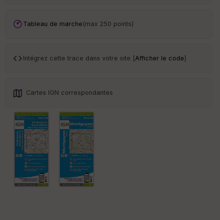
Tr
an
sp
Tableau de marche
(max 250 points)
ar
en
ce
Intégrez cette trace dans votre site [
Afficher le code
]
Po
int
illé
Cartes IGN correspondantes
s
S
e
n
s
St
re
et
Vi
e
w