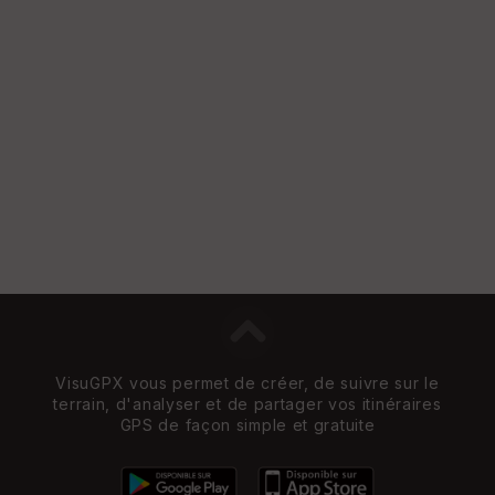
et
Vi
e
w
VisuGPX vous permet de créer, de suivre sur le
terrain, d'analyser et de partager vos itinéraires
GPS de façon simple et gratuite