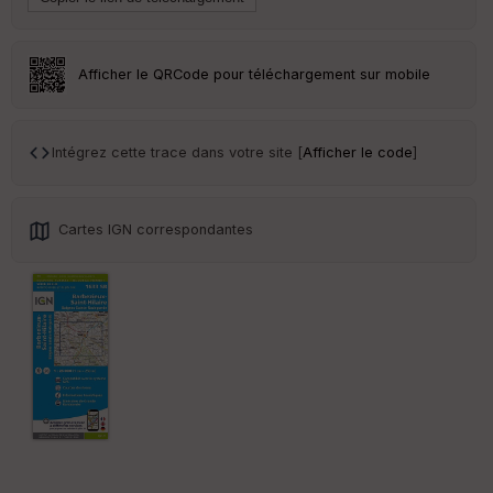
r
Tr
Afficher le QRCode pour téléchargement sur mobile
an
sp
ar
en
Intégrez cette trace dans votre site [
Afficher le code
]
ce
Po
Cartes IGN correspondantes
int
illé
s
S
e
n
s
St
re