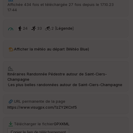
r
Affichée 434 fois et téléchargée 27 fois depuis le 17.10.23
d
17:44
é
p
ar
t
24
33
2 [
Légende
]
ar
ri
v
Afficher la météo au départ (Météo Blue)
é
e
C
Itinéraires Randonnée Pédestre autour de
Saint-Ciers-
ou
Champagne
le
·
Les plus belles randonnées autour de Saint-Ciers-Champagne
ur
URL permanente de la page
https://www.visugpx.com/1zZY2KCnf5
Ep
ai
Télécharger le fichier
GPX
KML
ss
eu