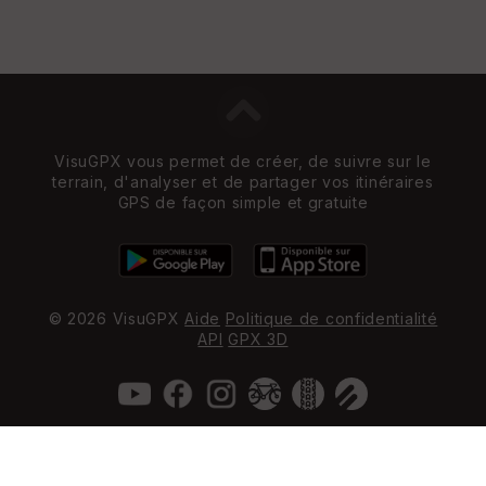
VisuGPX vous permet de créer, de suivre sur le
terrain, d'analyser et de partager vos itinéraires
GPS de façon simple et gratuite
© 2026 VisuGPX
Aide
Politique de confidentialité
API
GPX 3D