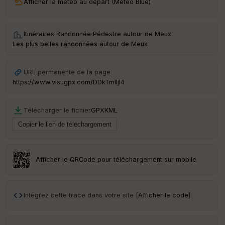
Afficher la météo au départ (Météo Blue)
ri
v
é
e
Itinéraires Randonnée Pédestre autour de
Meux
·
Les plus belles randonnées autour de Meux
C
ou
le
URL permanente de la page
ur
https://www.visugpx.com/DDkTmlljl4
Télécharger le fichier
GPX
KML
Ep
ai
ss
eu
r
Afficher le QRCode pour téléchargement sur mobile
Tr
an
Intégrez cette trace dans votre site [
Afficher le code
]
sp
ar
en