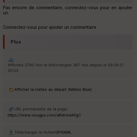
P
Pas encore de commentaire, connectez-vous pour en ajouter
OI
un.
Connectez-vous pour ajouter un commentaire
C
ou
le
Plus
ur
Affichée 2740 fois et téléchargée 387 fois depuis le 08.09.21
20:03
Ep
ai
ss
Afficher la météo au départ (Météo Blue)
eu
r
URL permanente de la page
Tr
https://www.visugpx.com/aRdrmdAFgC
an
sp
ar
Télécharger le fichier
GPX
KML
en