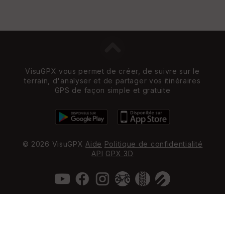
VisuGPX vous permet de créer, de suivre sur le
terrain, d'analyser et de partager vos itinéraires
GPS de façon simple et gratuite
© 2026 VisuGPX
Aide
Politique de confidentialité
API
GPX 3D