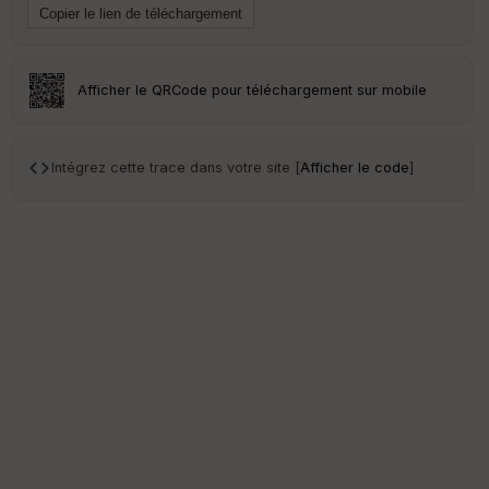
ce
Po
int
Afficher le QRCode pour téléchargement sur mobile
illé
s
Intégrez cette trace dans votre site [
Afficher le code
]
S
e
n
s
St
re
et
Vi
e
w