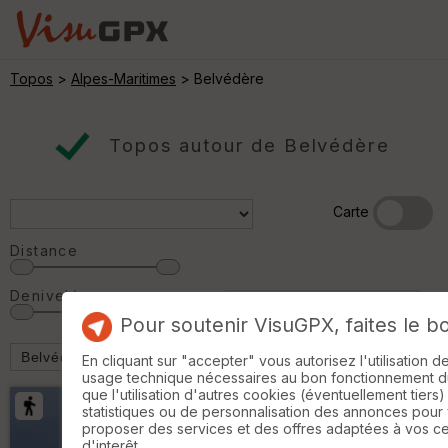
Topos
>
Alpes-Maritimes
> Belvédère
Topos autour de Belvédère
Carte
Distance
Denivelé
Pour soutenir VisuGPX, faites le b
En cliquant sur "accepter" vous autorisez l'utilisation 
usage technique nécessaires au bon fonctionnement du 
que l'utilisation d'autres cookies (éventuellement tiers)
statistiques ou de personnalisation des annonces pour
proposer des services et des offres adaptées à vos c
d'interêt.