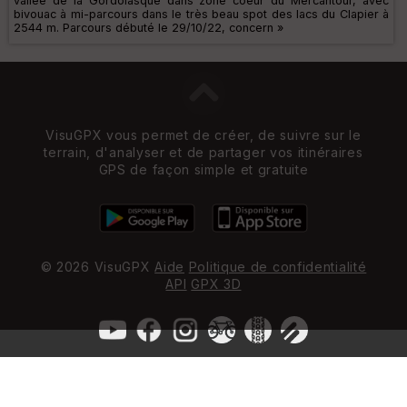
vallée de la Gordolasque dans zone coeur du Mercantour, avec
bivouac à mi-parcours dans le très beau spot des lacs du Clapier à
2544 m. Parcours débuté le 29/10/22, concern »
VisuGPX vous permet de créer, de suivre sur le
terrain, d'analyser et de partager vos itinéraires
GPS de façon simple et gratuite
© 2026 VisuGPX
Aide
Politique de confidentialité
API
GPX 3D