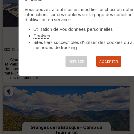
Vous pouvez à tout moment modifier ce choix ou obten
informations sur ces cookies sur la page des condition
d'utilisation du service :
Circuit et Cime de Bonvillars par St
Pierre
Utilisation de vos données personnelles
Cookies
Sites tiers succeptibles d'utiliser des cookies ou a
méthodes de tracking
15 km
1010 m
La Cime de Bonvillars,qui se dresse de ces 1376 m Entre Vésubie
REFUSER
ACCEPTER
et Paillon. Circuit sur des sentiers qui existent en réalité et qui font
découvrir des endroits insoupçonnés,aller à la cime de Bonvillars
faire une boucle,traverser la forêt de pins, de hêtres, d’érables et
autres essences »
Granges de la Brasque - Camp du
Tournairet