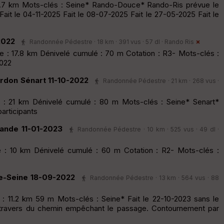
4.7 km Mots-clés : Seine* Rando-Douce* Rando-Ris prévue le
ait le 04-11-2025 Fait le 08-07-2025 Fait le 27-05-2025 Fait le
2022
Randonnée Pédestre · 18 km · 391 vus · 57 dl ·
Rando Ris
 : 17.8 km Dénivelé cumulé : 70 m Cotation : R3- Mots-clés :
2022
rdon Sénart 11-10-2022
Randonnée Pédestre · 21 km · 268 vus ·
 : 21 km Dénivelé cumulé : 80 m Mots-clés : Seine* Senart*
articipants
iande 11-01-2023
Randonnée Pédestre · 10 km · 525 vus · 49 dl ·
 : 10 km Dénivelé cumulé : 60 m Cotation : R2- Mots-clés :
e-Seine 18-09-2022
Randonnée Pédestre · 13 km · 564 vus · 88
: 11.2 km 59 m Mots-clés : Seine* Fait le 22-10-2023 sans le
 travers du chemin empêchant le passage. Contournement par