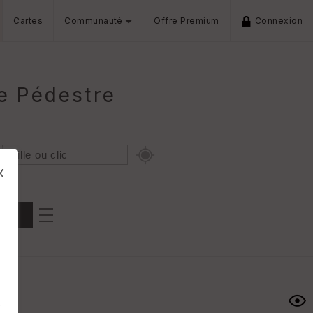
Cartes
Communauté
Offre Premium
Connexion
e Pédestre
x
Dénivelé min/max
iers
s