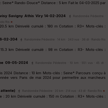
: Seine* Rando-Douce* Distance : 5 km Fait le 04-03-2025 par
visy Savigny Athis Viry 14-02-2024
Randonnée Pédestre ·
ndo Ris
20.5 km Dénivelé cumulé : 180 m Cotation : R3+ Mots-clés :
06-02-204
Randonnée Pédestre · 14 km · 343 vus · 36 dl ·
Rando Ris
 15.3 km Dénivelé cumulé : 98 m Cotation : R3- Mots-clés :
ine 09-05-2024
Randonnée Pédestre · 10 km · 551 vus · 45 dl ·
s 2024 Distance : 10 km Mots-clés : Seine* Parcours conçu à
onnée vers Paris de mai 2024 pour permettre aux marcheurs
 attente)
Randonnée Pédestre · 20 km · 214 vus · 43 dl ·
Rando Ris
 : 20 km Dénivelé cumulé : 150 m Cotation : R3+ Mots-clés :