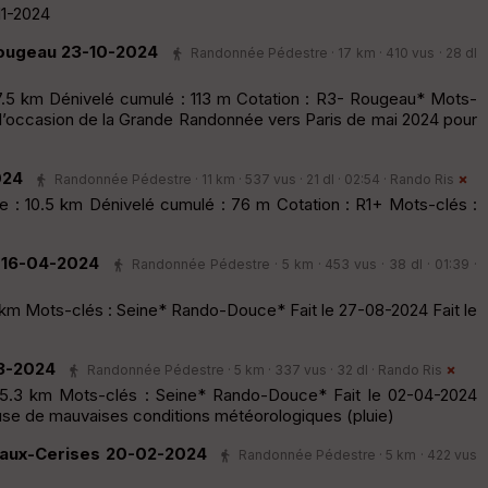
11-2024
Rougeau 23-10-2024
Randonnée Pédestre · 17 km · 410 vus · 28 dl
7.5 km Dénivelé cumulé : 113 m Cotation : R3- Rougeau* Mots-
 l’occasion de la Grande Randonnée vers Paris de mai 2024 pour
024
Randonnée Pédestre · 11 km · 537 vus · 21 dl · 02:54 ·
Rando Ris
 : 10.5 km Dénivelé cumulé : 76 m Cotation : R1+ Mots-clés :
s 16-04-2024
Randonnée Pédestre · 5 km · 453 vus · 38 dl · 01:39 ·
 km Mots-clés : Seine* Rando-Douce* Fait le 27-08-2024 Fait le
3-2024
Randonnée Pédestre · 5 km · 337 vus · 32 dl ·
Rando Ris
 5.3 km Mots-clés : Seine* Rando-Douce* Fait le 02-04-2024
se de mauvaises conditions météorologiques (pluie)
t-aux-Cerises 20-02-2024
Randonnée Pédestre · 5 km · 422 vus