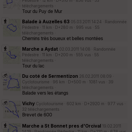
Pédestre · 12 km · D+310 m · 856 vus · 53
téléchargements ·
Tour du Puy de Mur
Balade à Auzelles 63
05.03.2011 14:24 · Randonnée
Pédestre · 11 km · D+280 m · 995 vus · 55
téléchargements ·
Chemins très boueux et belles montées
Marche a Aydat
02.03.2011 14:08 · Randonnée
Pédestre · 11 km · D+200 m · 555 vus · 55
téléchargements ·
Tour du lac
Du coté de Sermentizon
26.02.2011 08:09 ·
Cyclotourisme · 96 km · D+500 m · 1081 vus · 39
téléchargements ·
Balade vers les étangs
Vichy
Cyclotourisme · 602 km · D+2920 m · 977 vus ·
32 téléchargements ·
Brevet de 600
Marche a St Bonnet pres d'Orcival
19.02.2011
14:19 · Randonnée Pédestre · 11 km · D+210 m · 676 vus