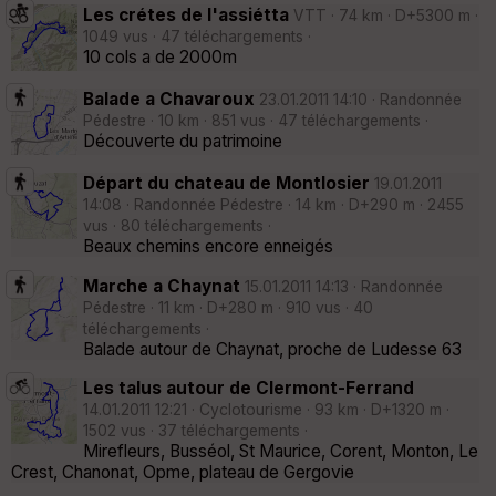
Les crétes de l'assiétta
VTT · 74 km · D+5300 m ·
1049 vus · 47 téléchargements ·
10 cols a de 2000m
Balade a Chavaroux
23.01.2011 14:10 · Randonnée
Pédestre · 10 km · 851 vus · 47 téléchargements ·
Découverte du patrimoine
Départ du chateau de Montlosier
19.01.2011
14:08 · Randonnée Pédestre · 14 km · D+290 m · 2455
vus · 80 téléchargements ·
Beaux chemins encore enneigés
Marche a Chaynat
15.01.2011 14:13 · Randonnée
Pédestre · 11 km · D+280 m · 910 vus · 40
téléchargements ·
Balade autour de Chaynat, proche de Ludesse 63
Les talus autour de Clermont-Ferrand
14.01.2011 12:21 · Cyclotourisme · 93 km · D+1320 m ·
1502 vus · 37 téléchargements ·
Mirefleurs, Busséol, St Maurice, Corent, Monton, Le
Crest, Chanonat, Opme, plateau de Gergovie