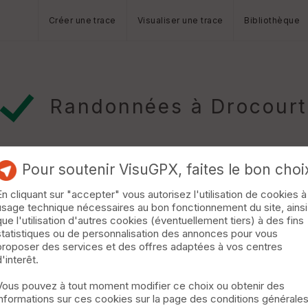
Créer une trace
Visualiser une trace
Bibliothèque
Randonnées à Drocourt
Pour soutenir VisuGPX, faites le bon choi
En cliquant sur "accepter" vous autorisez l'utilisation de cookies à
usage technique nécessaires au bon fonctionnement du site, ainsi
on
Sailly
que l'utilisation d'autres cookies (éventuellement tiers) à des fins
statistiques ou de personnalisation des annonces pour vous
Randonnée de 16 km en en boucle en passant par le château de Jamb
proposer des services et des offres adaptées à vos centres
d'interêt.
Vous pouvez à tout moment modifier ce choix ou obtenir des
informations sur ces cookies sur la page des conditions générale