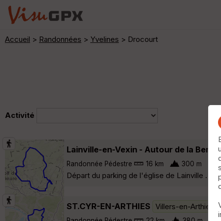
Accueil
>
Randonnées
>
Yvelines
> Drocourt
Activité
Lainville-en-Vexin - Autour de la Bern
Randonnée Pédestre
16 km
300 m
Départ du parking de l'église de Lainville . 
ST.CYR-EN-ARTHIES
Villers-en-Arthies
Randonnée Pédestre
22 km
380 m