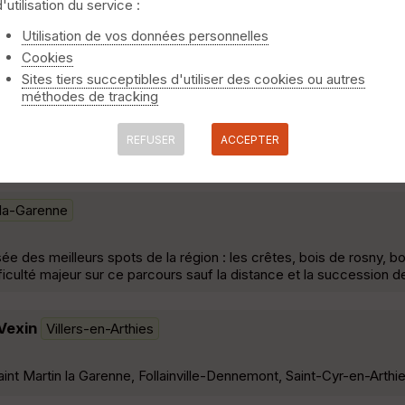
d'utilisation du service :
int, GR2, Follainville, Bois Des Hauts de Dennemont,Follainville, 
Utilisation de vos données personnelles
Cookies
Sites tiers succeptibles d'utiliser des cookies ou autres
méthodes de tracking
n face de l'école primaire. Ce circuit est une version courte (11
REFUSER
ACCEPTER
 affiché sur le parking de départ »
-la-Garenne
sée des meilleurs spots de la région : les crêtes, bois de rosny, b
fficulté majeur sur ce parcours sauf la distance et la succession 
Vexin
Villers-en-Arthies
Saint Martin la Garenne, Follainville-Dennemont, Saint-Cyr-en-Arth