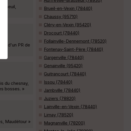
Auffreville-Brasseuil (78930)
Vétheuil,
Brueil-en-Vexin (78440)
Chaussy (95710)
Cléry-en-Vexin (95420)
Drocourt (78440)
Follainville-Dennemont (78520)
.6km) d'un PR de
Fontenay-Saint-Père (78440)
Gargenville (78440)
Genainville (95420)
Guitrancourt (78440)
Issou (78440)
ois du chesnay,
des bosses. »
Jambville (78440)
Juziers (78820)
Lainville-en-Vexin (78440)
Limay (78520)
ies, Maudétour »
Magnanville (78200)