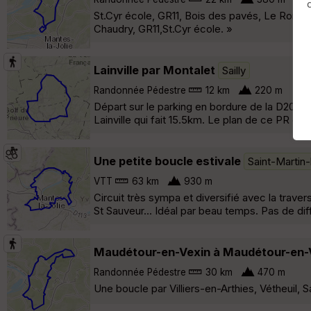
St.Cyr école, GR11, Bois des pavés, Le Rond-Po
Chaudry, GR11,St.Cyr école. »
Lainville par Montalet
Sailly
Randonnée Pédestre
12 km
220 m
Départ sur le parking en bordure de la D205, e
Lainville qui fait 15.5km. Le plan de ce PR est
Une petite boucle estivale
Saint-Martin
VTT
63 km
930 m
Circuit très sympa et diversifié avec la traver
St Sauveur... Idéal par beau temps. Pas de di
Maudétour-en-Vexin à Maudétour-en-
Randonnée Pédestre
30 km
470 m
Une boucle par Villiers-en-Arthies, Vétheuil, 