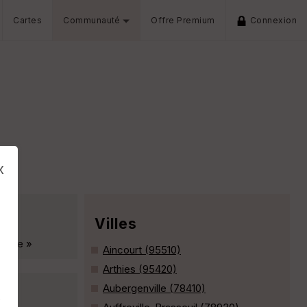
Cartes
Communauté
Offre Premium
Connexion
x
Villes
ville »
Aincourt (95510)
Arthies (95420)
Aubergenville (78410)
s